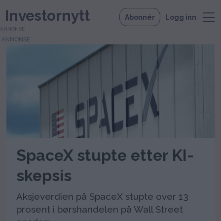
Investornytt
Abonnér
Logg inn
ANNONSE
Tag:
teknologi
SpaceX stupte etter KI-
skepsis
Aksjeverdien på SpaceX stupte over 13
prosent i børshandelen på Wall Street