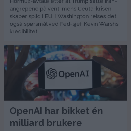
Hormuz-avtale etter at Trump satte Iran-
angrepene på vent, mens Ceuta-krisen
skaper splid i EU. I Washington reises det
også spørsmål ved Fed-sjef Kevin Warshs
kredibilitet.
OpenAI har bikket én
milliard brukere