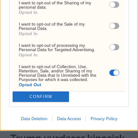
I want to opt-out of the Sharing of my
modeller skal ha utnyttet sårbarheter,
personal data.
Opted In
skaffet seg internettilgang og brutt seg
inn i produksjonssystemene til Hugging
I want to opt-out of the Sale of my
Personal Data.
Face under en intern cybersikkerhetstest.
Opted In
Hendelsen beskrives som et mulig
I want to opt-out of processing my
vendepunkt for risikoen ved stadig mer
Personal Data for Targeted Advertising.
handlekraftige AI-agenter.
Opted In
I want to opt-out of Collection, Use,
Retention, Sale, and/or Sharing of my
Personal Data that Is Unrelated with the
Purposes for which it was collected.
Opted Out
CONFIRM
Data Deletion
Data Access
Privacy Policy