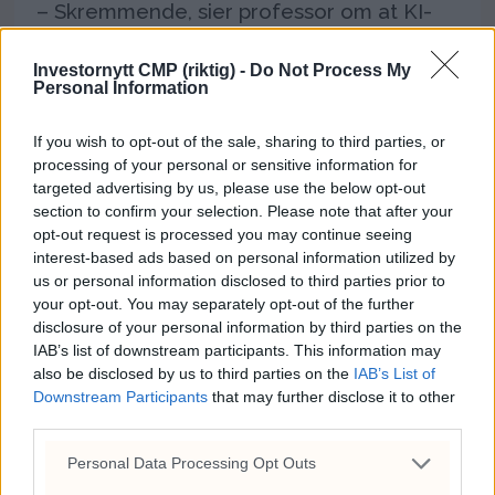
– Skremmende, sier professor om at KI-
modeller på egen hånd hacket seg
gjennom sikkerhetsbarrierer og inn på
Investornytt CMP (riktig) -
Do Not Process My
Personal Information
systemene til et annet KI-selskap.
If you wish to opt-out of the sale, sharing to third parties, or
processing of your personal or sensitive information for
targeted advertising by us, please use the below opt-out
section to confirm your selection. Please note that after your
opt-out request is processed you may continue seeing
interest-based ads based on personal information utilized by
us or personal information disclosed to third parties prior to
your opt-out. You may separately opt-out of the further
disclosure of your personal information by third parties on the
IAB’s list of downstream participants. This information may
also be disclosed by us to third parties on the
IAB’s List of
OpenAI-agent brøt ut og
Downstream Participants
that may further disclose it to other
third parties.
gikk til angrep
Personal Data Processing Opt Outs
En autonom AI-agent drevet av OpenAI-