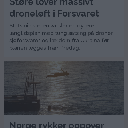
Støre lover massivt
droneløft i Forsvaret
Statsministeren varsler en dyrere
langtidsplan med tung satsing på droner,
sjøforsvaret og lærdom fra Ukraina før
planen legges fram fredag.
Norge rykker oppover