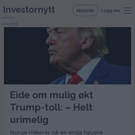
Investornytt
Abonnér
Logg inn
ANNONSE
Tag:
norge
Eide om mulig økt
Trump-toll: – Helt
urimelig
Norge risikerer nå en enda høyere