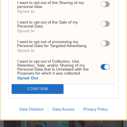
I want to opt-out of the Sharing of my
personal data.
Opted In
I want to opt-out of the Sale of my
Personal Data.
Opted In
I want to opt-out of processing my
Pressefriheten stuper
Personal Data for Targeted Advertising.
Opted In
globalt – Norge på topp
I want to opt-out of Collection, Use,
Retention, Sale, and/or Sharing of my
Over halvparten av verdens land og
Personal Data that Is Unrelated with the
Purposes for which it was collected.
territorier anses nå som å ha vanskelige
Opted Out
eller veldig alvorlige forhold for
CONFIRM
pressefriheten, ifølge RSFs årlige
rangering.
Data Deletion
Data Access
Privacy Policy