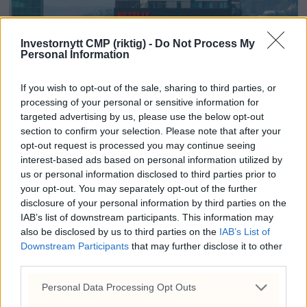
Investornytt CMP (riktig) -
Do Not Process My
Personal Information
If you wish to opt-out of the sale, sharing to third parties, or
processing of your personal or sensitive information for
targeted advertising by us, please use the below opt-out
section to confirm your selection. Please note that after your
Netflix øker prisene i
opt-out request is processed you may continue seeing
interest-based ads based on personal information utilized by
Norge med 20 kroner
us or personal information disclosed to third parties prior to
your opt-out. You may separately opt-out of the further
Fra fredag øker Netflix prisene på
disclosure of your personal information by third parties on the
abonnementene i Norge. Startprisen går
IAB’s list of downstream participants. This information may
nå opp fra 99 til 119 kroner i måneden.
also be disclosed by us to third parties on the
IAB’s List of
Downstream Participants
that may further disclose it to other
third parties.
Personal Data Processing Opt Outs