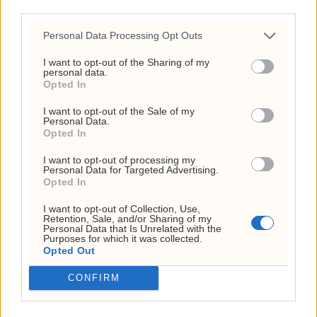
26. juli 2026 - 12:17
third parties.
Circio henter RNA-
Personal Data Processing Opt Outs
veteran til styret før
I want to opt-out of the Sharing of my
klinisk satsing i genterapi
personal data.
Opted In
4. august 2026 - 14:37
I want to opt-out of the Sale of my
Personal Data.
Ukens aksje: Kan ta av
Opted In
etter Trumps Iran-pause
I want to opt-out of processing my
2. august 2026 - 12:17
Personal Data for Targeted Advertising.
Opted In
Frp-topp fikk kvart million
I want to opt-out of Collection, Use,
fra First House for
Retention, Sale, and/or Sharing of my
Personal Data that Is Unrelated with the
«Trump-VM»-podkast –
Purposes for which it was collected.
Opted Out
Rødts Mímir Kristjánsson
raser
CONFIRM
22. juli 2026 - 09:00