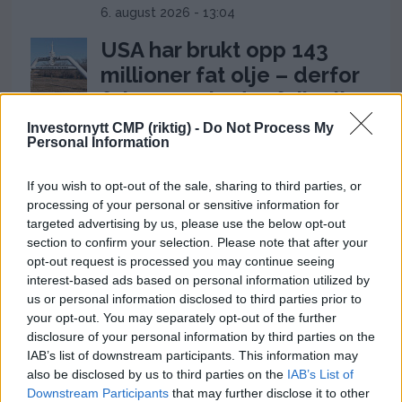
6. august 2026 - 13:04
USA har brukt opp 143
millioner fat olje – derfor
følger markedet feil tall
Investornytt CMP (riktig) -
Do Not Process My
6. august 2026 - 11:29
Personal Information
Ceuta-krisen: 60.000
migranter presser Spanias
If you wish to opt-out of the sale, sharing to third parties, or
processing of your personal or sensitive information for
grense og setter Sánchez
targeted advertising by us, please use the below opt-out
under press
section to confirm your selection. Please note that after your
opt-out request is processed you may continue seeing
31. juli 2026 - 18:08
interest-based ads based on personal information utilized by
us or personal information disclosed to third parties prior to
Hvorfor døde Olaf Tufte?
your opt-out. You may separately opt-out of the further
Hjertestans,
disclosure of your personal information by third parties on the
vaksinespørsmål og
IAB’s list of downstream participants. This information may
also be disclosed by us to third parties on the
IAB’s List of
toppidrettens risiko
Downstream Participants
that may further disclose it to other