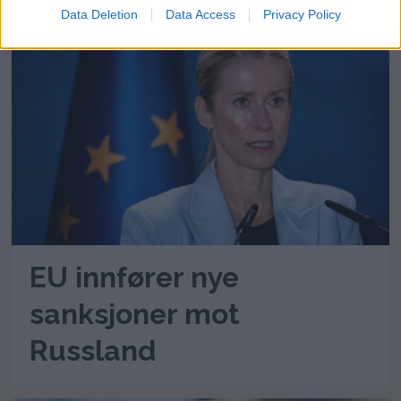
Data Deletion
Data Access
Privacy Policy
ANNONSE
EU innfører nye
sanksjoner mot
Russland