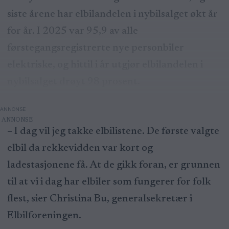
siste årene har elbilandelen i nybilsalget økt år
for år. I 2025 var 95,9 av alle
førstegangsregistrerte nye personbiler
elektriske, og hittil i år utgjør elbilandelen i
nybilsalget drøyt 98 prosent.
ANNONSE
– I dag vil jeg takke elbilistene. De første valgte
elbil da rekkevidden var kort og
ladestasjonene få. At de gikk foran, er grunnen
til at vi i dag har elbiler som fungerer for folk
flest, sier Christina Bu, generalsekretær i
Elbilforeningen.