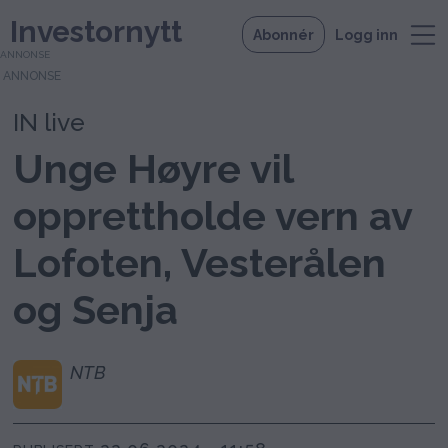
Investornytt
Abonnér
Logg inn
ANNONSE
IN live
Unge Høyre vil
opprettholde vern av
Lofoten, Vesterålen
og Senja
NTB