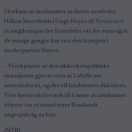
I forkant av landsmøtet sa første nestleder
Håkon Snortheim i Unge Høyre til
Nettavisen
at ungdomspartiet fremdeles var for vern og at
de mange ganger har tatt den kampen i
moderpartiet Høyre.
– Vi erkjenner at den sikkerhetspolitiske
situasjonen gjør at vern av LoVeSe ser
annerledes ut, og det vil landsmøtet diskutere.
Vi er konstruktive nok til å innse at samfunnet
vi lever i er et annet etter Russlands
angrepskrig, sa han.
(NTB)