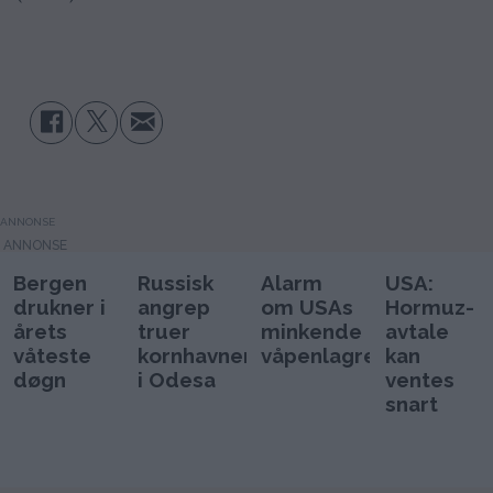
ANNONSE
Bergen
Russisk
Alarm
USA:
drukner i
angrep
om USAs
Hormuz-
årets
truer
minkende
avtale
våteste
kornhavnen
våpenlagre
kan
døgn
i Odesa
ventes
snart