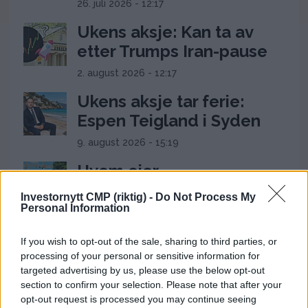
26. juli 2026 - 12:17
Ukens aksje: Kan ta av
etter Trumps Iran-pause
2. august 2026 - 12:17
Ukens aksje tar ferie:
Espen Teigland i Syden
9. august 2026 - 15:19
Hvem eier
rettferdigheten?
Investornytt CMP (riktig) -
Do Not Process My
Formuesskatt,
Personal Information
verdiskaping og norsk
If you wish to opt-out of the sale, sharing to third parties, or
likhetskultur
processing of your personal or sensitive information for
3. august 2026 - 10:03
targeted advertising by us, please use the below opt-out
section to confirm your selection. Please note that after your
opt-out request is processed you may continue seeing
ANNONSE