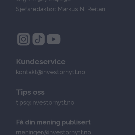
Sjefsredaktør: Markus N. Reitan
Kundeservice
kontakt@investornytt.no
Tips oss
tips@investornytt.no
Få din mening publisert
meninger@investornytt.no