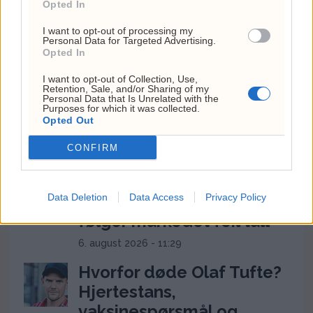
Opted In
I want to opt-out of processing my
MEST LESTE ARTIKLER
Personal Data for Targeted Advertising.
Opted In
Lubna Jafferys VM-reise
I want to opt-out of Collection, Use,
kostet 136.778 kroner –
Retention, Sale, and/or Sharing of my
Personal Data that Is Unrelated with the
Anne Lindboe brukte
Purposes for which it was collected.
Opted Out
43.524
CONFIRM
6. august 2026 - 13:04
USA har brukt opp 143
millioner fat olje – derfor
Data Deletion
Data Access
Privacy Policy
følger markedet feil tall
6. august 2026 - 11:29
Hvorfor døde Olaf Tufte?
Hjertestans,
vaksinespørsmål og