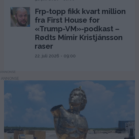
Frp-topp fikk kvart million
fra First House for
«Trump-VM»-podkast –
Rødts Mímir Kristjánsson
raser
22. juli 2026 - 09:00
ANNONSE