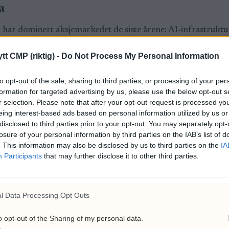
a
har dominert aksjemarkedet de siste årene: AI-infrastruktur
men med avanserte AI-prosessorer. Reuters omtaler Micro
tt CMP (riktig) -
Do Not Process My Personal Information
te produsenten av HBM-brikker.
to opt-out of the sale, sharing to third parties, or processing of your per
kundeavtaler for å låse inn fremtidig etterspørsel. Reuters s
formation for targeted advertising by us, please use the below opt-out s
på minnebrikker, og at avtalene inkluderer elementer som ko
r selection. Please note that after your opt-out request is processed y
også rundt 100 milliarder dollar i gjenværende kontraktsforp
eing interest-based ads based on personal information utilized by us or
disclosed to third parties prior to your opt-out. You may separately opt-
minnebrikkemarkedet historisk har vært svært syklisk. Perio
losure of your personal information by third parties on the IAB’s list of
. This information may also be disclosed by us to third parties on the
IA
crons budskap nå er at AI-etterspørselen og langsiktige kun
Participants
that may further disclose it to other third parties.
dia
l Data Processing Opt Outs
en en avkastning på 2.387,2 prosent for Micron, mot 2.033,9 
o opt-out of the Sharing of my personal data.
ggen av Nvidia i AI-handelen, nå har levert høyere kursavk