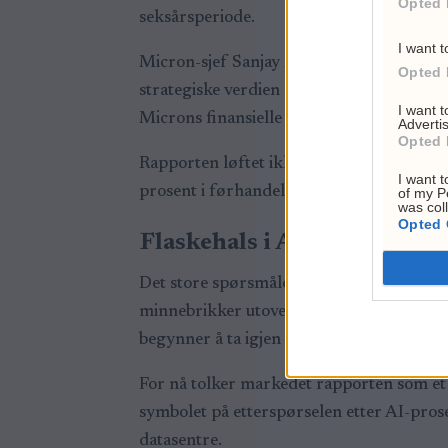
Opted 
seksårsperiode.
I want t
Micron-sjef Sanjay Mehrotra sa i selskap
Opted 
strategiske verdien av minne i AI-æraen. 
I want 
Microns finansielle resultater.
Advertis
Opted 
Rapporten løftet ikke bare Micron. Weste
I want t
prosent i førhandelen. Nasdaq 100-future
of my P
was col
Opted 
Flaskehals i AI-utbygginge
Det store spørsmålet er hvor lenge Micr
minnebrikker utover 2027, ifølge Reuters.
begynner å ta igjen etterspørselen, kan p
For nå tolker markedet rapporten som et 
symbolet på etterspørselen etter AI-proses
datasentre.