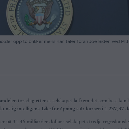
older opp to brikker mens han taler foran Joe Biden ved Mi
ndelen torsdag etter at selskapet la frem det som best kan 
nstig intelligens. Like før åpning står kursen i 1.237,37 d
r på 41,46 milliarder dollar i selskapets tredje regnskapsk