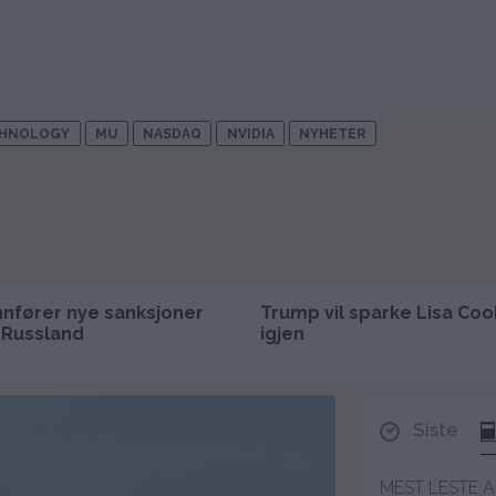
CHNOLOGY
MU
NASDAQ
NVIDIA
NYHETER
nnfører nye sanksjoner
Trump vil sparke Lisa Coo
 Russland
igjen
Siste
MEST LESTE A