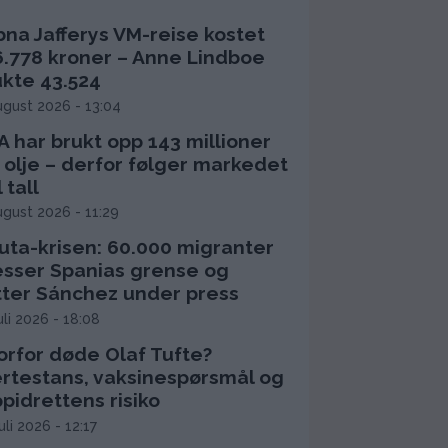
bna Jafferys VM-reise kostet
6.778 kroner – Anne Lindboe
ukte 43.524
ugust 2026 - 13:04
 har brukt opp 143 millioner
 olje – derfor følger markedet
l tall
ugust 2026 - 11:29
uta-krisen: 60.000 migranter
esser Spanias grense og
tter Sánchez under press
juli 2026 - 18:08
orfor døde Olaf Tufte?
ertestans, vaksinespørsmål og
pidrettens risiko
juli 2026 - 12:17