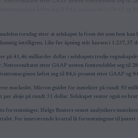
r. Nettoresultatet etter GAAP nesten femtendoblet seg til 28
 Bruttomarginen løftet seg til 84,6 prosent etter GAAP og 84,
ndelen torsdag etter at selskapet la frem det som best kan 
nstig intelligens. Like før åpning står kursen i 1.237,37 d
r på 41,46 milliarder dollar i selskapets tredje regnskapsk
r. Nettoresultatet etter GAAP nesten femtendoblet seg til 28
 Bruttomarginen løftet seg til 84,6 prosent etter GAAP og 84,
rte markedet. Micron guidet for inntekter på rundt 50 milli
tat per aksje på rundt 31 dollar. Selskapet venter også en br
s forventninger. Ifølge Reuters ventet analytikere inntekter
rtalet. For inneværende kvartal lå forventningene til justert 