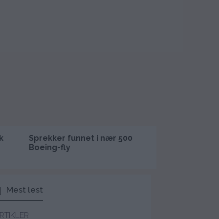
k
Sprekker funnet i nær 500
Nordic Mining 
Boeing-fly
pengebesvær 
prosent
Mest lest
RTIKLER