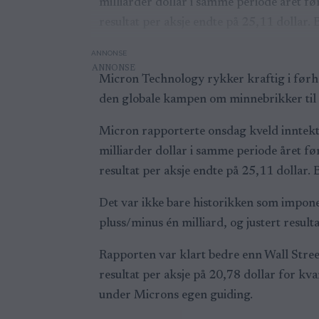
milliarder dollar i samme periode året fø
resultat per aksje endte på 25,11 dollar.
ANNONSE
Micron Technology rykker kraftig i førha
den globale kampen om minnebrikker til ku
Micron rapporterte onsdag kveld inntekte
milliarder dollar i samme periode året fø
resultat per aksje endte på 25,11 dollar.
Det var ikke bare historikken som impone
pluss/minus én milliard, og justert resul
Rapporten var klart bedre enn Wall Street
resultat per aksje på 20,78 dollar for kva
under Microns egen guiding.