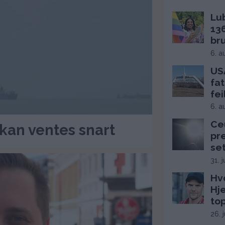
Lu
13
br
6. a
USA
fat
fei
6. a
Ce
kan ventes snart
pr
se
31. 
Hv
Hj
top
26. 