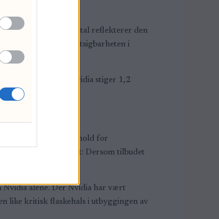
ingen for fjerde kvartal reflekterer den
åde varigheten og forutsigbarheten i
p 9 prosent, mens Nvidia stiger 1,2
er stramme markedsforhold for
er på fortsatt knapphet: Dersom tilbudet
 Nvidia alene. Der Nvidia har vært
n like kritisk flaskehals i utbyggingen av