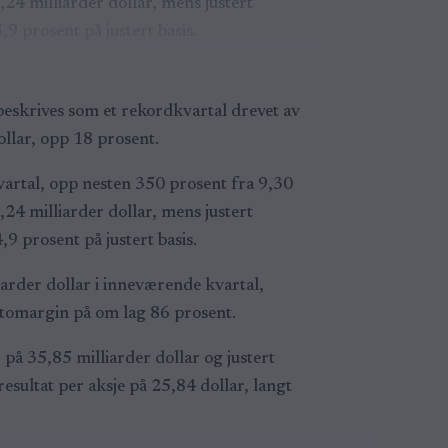
,24 milliarder dollar, mens justert
9 prosent på justert basis.
beskrives som et rekordkvartal drevet av
ollar, opp 18 prosent.
vartal, opp nesten 350 prosent fra 9,30
,24 milliarder dollar, mens justert
9 prosent på justert basis.
arder dollar i inneværende kvartal,
uttomargin på om lag 86 prosent.
 på 35,85 milliarder dollar og justert
resultat per aksje på 25,84 dollar, langt