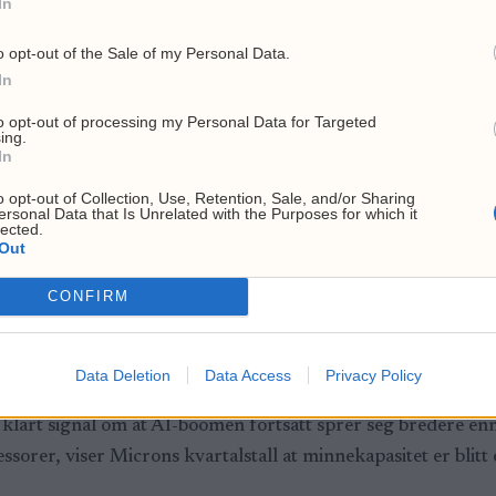
In
o opt-out of the Sale of my Personal Data.
ets pressemelding at rekordtallene og den enda sterkere guid
In
Han sa også at de langsiktige kundeavtalene vil kunne øke b
to opt-out of processing my Personal Data for Targeted
ing.
In
rn Digital og SanDisk stiger mer enn 10 prosent, Seagate op
o opt-out of Collection, Use, Retention, Sale, and/or Sharing
s er opp 2,1 prosent.
ersonal Data that Is Unrelated with the Purposes for which it
lected.
Out
n
CONFIRM
on kan beholde denne prisingsmakten. Selskapet selv vent
 Samtidig advarer enkelte analytikere om at bull-caset hvil
Data Deletion
Data Access
Privacy Policy
risingsmakten bli svekket.
klart signal om at AI-boomen fortsatt sprer seg bredere enn
sorer, viser Microns kvartalstall at minnekapasitet er blitt e