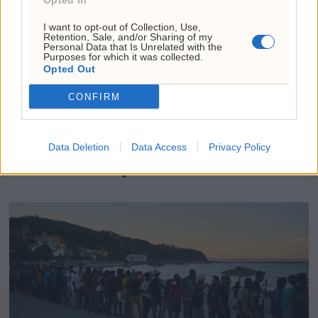
Opted In
I want to opt-out of Collection, Use,
Retention, Sale, and/or Sharing of my
Personal Data that Is Unrelated with the
Purposes for which it was collected.
Opted Out
CONFIRM
Nordic Mining varsler
akutt pengebesvær –
Data Deletion
Data Access
Privacy Policy
ned 48,8 prosent