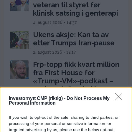
veteran til styret før
klinisk satsing i genterapi
4. august 2026 - 14:37
Ukens aksje: Kan ta av
etter Trumps Iran-pause
2. august 2026 - 12:17
Frp-topp fikk kvart million
fra First House for
«Trump-VM»-podkast –
Rødts Mímir Kristjánsson
raser
Investornytt CMP (riktig) -
Do Not Process My
Personal Information
22. juli 2026 - 09:00
If you wish to opt-out of the sale, sharing to third parties, or
ANNONSE
processing of your personal or sensitive information for
targeted advertising by us, please use the below opt-out