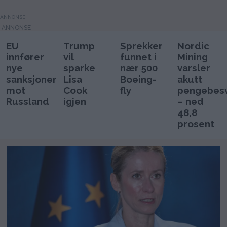
ANNONSE
EU
Trump
Sprekker
Nordic
innfører
vil
funnet i
Mining
nye
sparke
nær 500
varsler
sanksjoner
Lisa
Boeing-
akutt
mot
Cook
fly
pengebes
Russland
igjen
– ned
48,8
prosent