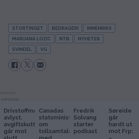
STORTINGET
BEDRAGERI
INNENRIKS
MARIJANA LOZIC
NTB
NYHETER
SVINDEL
VG
ANNONSE
Drivstoffmøtet
Canadas
Fredrik
Søreide
avlyst,
statsminister
Solvang
går
avgiftskutt
om
starter
hardt ut
går mot
tollsamtaler
podkast
mot Frp:
slutt
med
–