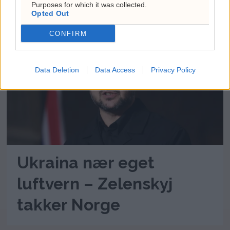
Frp: – Uansvarlig
Purposes for which it was collected.
Opted Out
CONFIRM
Data Deletion
Data Access
Privacy Policy
Ukraina nær eget
luftvern – Zelenskyj
takker Norge