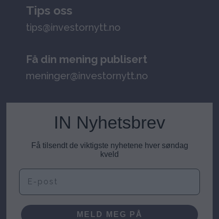
Tips oss
tips@investornytt.no
Få din mening publisert
meninger@investornytt.no
IN Nyhetsbrev
Få tilsendt de viktigste nyhetene hver søndag
kveld
E-post
MELD MEG PÅ