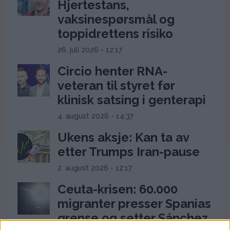
Hjertestans,
vaksinespørsmål og
toppidrettens risiko
26. juli 2026 - 12:17
Circio henter RNA-
veteran til styret før
klinisk satsing i genterapi
4. august 2026 - 14:37
Ukens aksje: Kan ta av
etter Trumps Iran-pause
2. august 2026 - 12:17
Ceuta-krisen: 60.000
migranter presser Spanias
grense og setter Sánchez