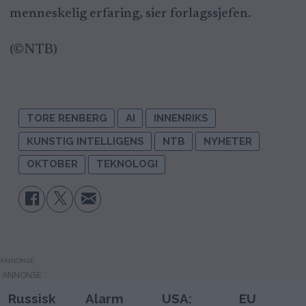
menneskelig erfaring, sier forlagssjefen.
(©NTB)
TORE RENBERG
AI
INNENRIKS
KUNSTIG INTELLIGENS
NTB
NYHETER
OKTOBER
TEKNOLOGI
ANNONSE
Russisk
Alarm
USA:
EU