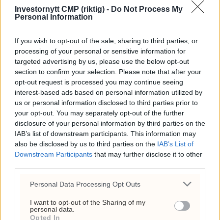
under press
Investornytt CMP (riktig) -
Do Not Process My
Personal Information
31. juli 2026 - 18:08
Frp-topp fikk kvart million
If you wish to opt-out of the sale, sharing to third parties, or
fra First House for
processing of your personal or sensitive information for
targeted advertising by us, please use the below opt-out
«Trump-VM»-podkast –
section to confirm your selection. Please note that after your
Rødts Mímir Kristjánsson
opt-out request is processed you may continue seeing
raser
interest-based ads based on personal information utilized by
us or personal information disclosed to third parties prior to
22. juli 2026 - 09:00
your opt-out. You may separately opt-out of the further
disclosure of your personal information by third parties on the
IAB’s list of downstream participants. This information may
ANNONSE
also be disclosed by us to third parties on the
IAB’s List of
Downstream Participants
that may further disclose it to other
third parties.
Personal Data Processing Opt Outs
I want to opt-out of the Sharing of my
personal data.
Opted In