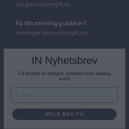
tips@investornytt.no
Få din mening publisert
meninger@investornytt.no
IN Nyhetsbrev
Få tilsendt de viktigste nyhetene hver søndag
kveld
E-post
MELD MEG PÅ