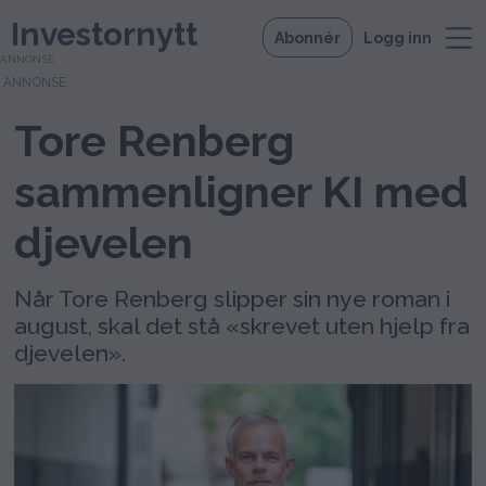
Investornytt
Abonnér
Logg inn
ANNONSE
Tore Renberg
sammenligner KI med
djevelen
Når Tore Renberg slipper sin nye roman i
august, skal det stå «skrevet uten hjelp fra
djevelen».