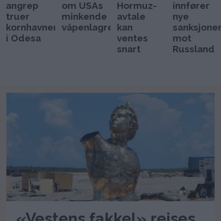
angrep
om USAs
Hormuz-
innfører
truer
minkende
avtale
nye
kornhavnen
våpenlagre
kan
sanksjone
i Odesa
ventes
mot
snart
Russland
«Vestens fakkel» reises