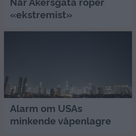
Når Akersgata roper
«ekstremist»
Alarm om USAs
minkende våpenlagre