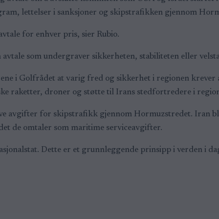
ram, lettelser i sanksjoner og skipstrafikken gjennom Hor
 avtale for enhver pris, sier Rubio.
n avtale som undergraver sikkerheten, stabiliteten eller vels
ne i Golfrådet at varig fred og sikkerhet i regionen krever 
iske raketter, droner og støtte til Irans stedfortredere i regio
eve avgifter for skipstrafikk gjennom Hormuzstredet. Iran b
 det de omtaler som maritime serviceavgifter.
sjonalstat. Dette er et grunnleggende prinsipp i verden i dag.