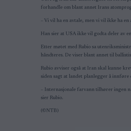
forhandle om blant annet Irans atomprog
– Vi vil ha en avtale, men vi vil ikke ha en
Han sier at USA ikke vil godta deler av e
Etter møtet med Rubio sa utenriksministre
håndteres. De viser blant annet til ballist
Rubio avviser også at Iran skal kunne kr
siden sagt at landet planlegger å innføre
– Internasjonale farvann tilhører ingen na
sier Rubio.
(©NTB)