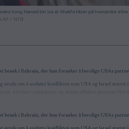
ains kong Hamad bin Isa al-Khalifa hilser på hverandre etter 
ia AP / NTB
t besøk i Bahrain, der han forsøker å berolige USAs partner
avtale om å avslutte konflikten som USA og Israel startet i 
ram, lettelser i sanksjoner og skipstrafikken gjennom Hor
t besøk i Bahrain, der han forsøker å berolige USAs partner
avtale om å avslutte konflikten som USA og Israel startet i 