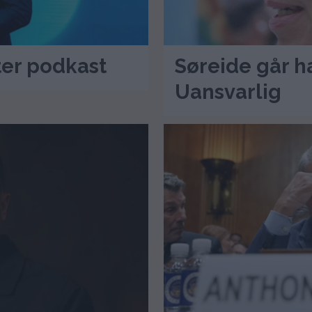
ter podkast
Søreide går ha
Uansvarlig