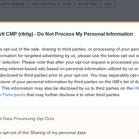
ARCO RUBIO
MIDTØSTEN
NTB
NYHETER
USA
tt CMP (riktig) -
Do Not Process My Personal Information
to opt-out of the sale, sharing to third parties, or processing of your per
das statsminister om
Fredrik Solvang starter
formation for targeted advertising by us, please use the below opt-out s
samtaler med USA: – Har
podkast
r selection. Please note that after your opt-out request is processed y
t stygge
eing interest-based ads based on personal information utilized by us or
disclosed to third parties prior to your opt-out. You may separately opt-
losure of your personal information by third parties on the IAB’s list of
Siste
. This information may also be disclosed by us to third parties on the
IA
Participants
that may further disclose it to other third parties.
MEST LESTE A
Lu
l Data Processing Opt Outs
13
br
o opt-out of the Sharing of my personal data.
6. a