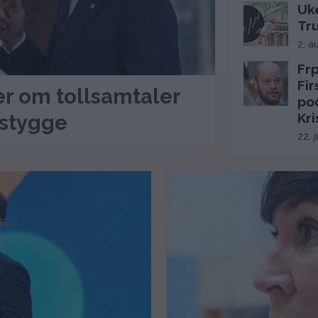
Uke
Tr
2. a
Frp
Fi
er om tollsamtaler
po
Kri
 stygge
22. 