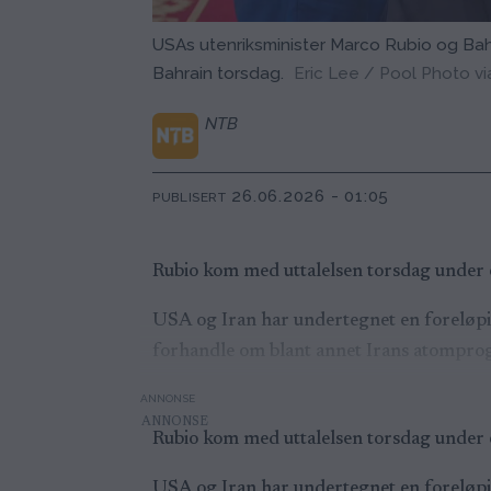
USAs utenriksminister Marco Rubio og Bahr
Bahrain torsdag.
Eric Lee / Pool Photo v
NTB
26.06.2026 - 01:05
PUBLISERT
Rubio kom med uttalelsen torsdag under e
USA og Iran har undertegnet en foreløpig 
forhandle om blant annet Irans atomprog
ANNONSE
Rubio kom med uttalelsen torsdag under e
USA og Iran har undertegnet en foreløpig 