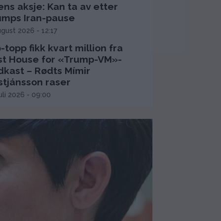
ns aksje: Kan ta av etter
umps Iran-pause
ugust 2026 - 12:17
-topp fikk kvart million fra
rst House for «Trump-VM»-
dkast – Rødts Mímir
stjánsson raser
juli 2026 - 09:00