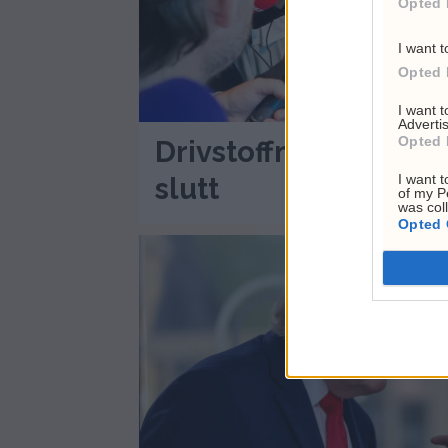
Opted 
I want t
Opted 
I want 
Advertis
Opted 
Drivstoffmøtet avlyst
I want t
slutt
of my P
was col
Opted 