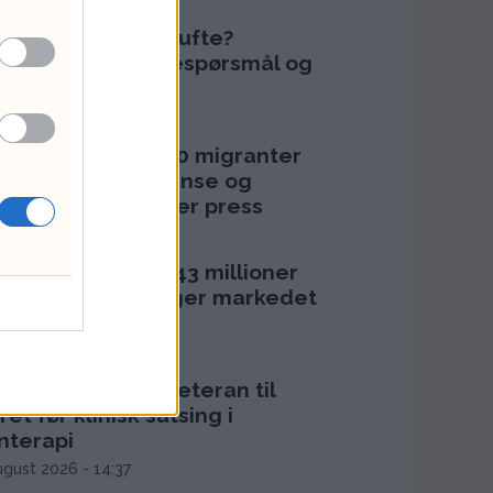
orfor døde Olaf Tufte?
ertestans, vaksinespørsmål og
pidrettens risiko
juli 2026 - 12:17
uta-krisen: 60.000 migranter
esser Spanias grense og
tter Sánchez under press
juli 2026 - 18:08
 har brukt opp 143 millioner
 olje – derfor følger markedet
l tall
ugust 2026 - 11:29
cio henter RNA-veteran til
ret før klinisk satsing i
nterapi
ugust 2026 - 14:37