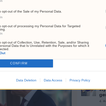
In
Hv
o opt-out of the Sale of my Personal Data.
Hj
In
top
26. 
to opt-out of processing my Personal Data for Targeted
ing.
Ce
In
, avgiftskutt går mot
pr
o opt-out of Collection, Use, Retention, Sale, and/or Sharing
se
ersonal Data that Is Unrelated with the Purposes for which it
lected.
31. 
Out
USA
fat
CONFIRM
fei
6. a
Data Deletion
Data Access
Privacy Policy
Cir
sty
ge
4. a