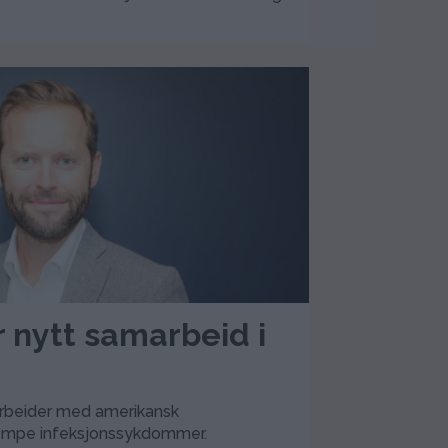
r nytt samarbeid i
rbeider med amerikansk
kjempe infeksjonssykdommer.