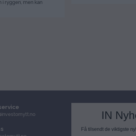
n i ryggen, men kan
ervice
IN Nyh
investornytt.no
ss
Få tilsendt de viktigste 