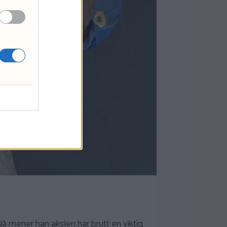
Nå mener han aksjen har brutt en viktig