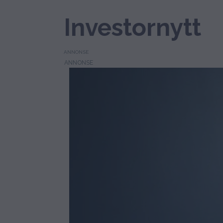
Investornytt
ANNONSE
Tag:
crna