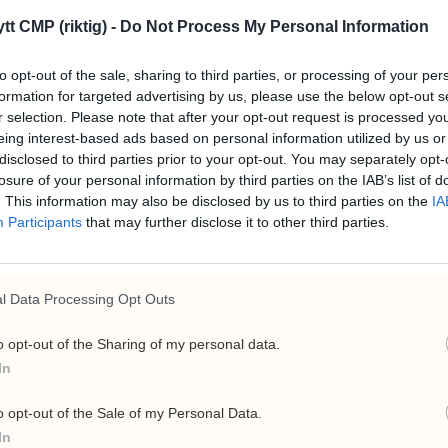
tt CMP (riktig) -
Do Not Process My Personal Information
to opt-out of the sale, sharing to third parties, or processing of your per
formation for targeted advertising by us, please use the below opt-out s
Circio åpner
C
r selection. Please note that after your opt-out request is processed y
tegningsvindu med 20
p
eing interest-based ads based on personal information utilized by us or
disclosed to third parties prior to your opt-out. You may separately opt-
prosent rabatt
CR
losure of your personal information by third parties on the IAB’s list of
n
ti
. This information may also be disclosed by us to third parties on the
IA
Biotekselskapet lokker investorer med
n
pe
Participants
that may further disclose it to other third parties.
rabatt og vil bruke kapitalen til å ta sitt
sn
hjerteterapiprogram fra lab til kliniske
studier.
l Data Processing Opt Outs
o opt-out of the Sharing of my personal data.
In
o opt-out of the Sale of my Personal Data.
In