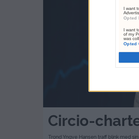
I want 
Advertis
Opted 
I want t
of my P
was col
Opted 
Circio-charte
Trond Yngve Hansen traff blink med sin 