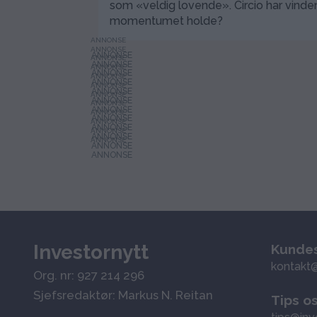
som «veldig lovende». Circio har vinde
momentumet holde?
ANNONSE
ANNONSE
ANNONSE
ANNONSE
ANNONSE
ANNONSE
ANNONSE
ANNONSE
ANNONSE
ANNONSE
ANNONSE
ANNONSE
Investornytt
Kundes
kontakt@
Org. nr: 927 214 296
Sjefsredaktør: Markus N. Reitan
Tips o