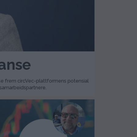
ranse
ise frem circVec-plattformens potensial
 samarbeidspartnere.