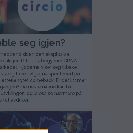
oble seg igjen?
n nedtrend siden den eksplosive
 aksjen til topps, begynner CRNA
arkedet. Kjøperne viser seg tilbake,
g stadig flere følger nå spent med på
 etterlengtet comeback. Er det litt mer
 gangen? De neste ukene kan bli
 utviklingen, og la oss se nærmere på
artet avduker.