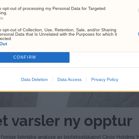
to opt-out of processing my Personal Data for Targeted
ing.
In
o opt-out of Collection, Use, Retention, Sale, and/or Sharing
ersonal Data that Is Unrelated with the Purposes for which it
lected.
Out
CONFIRM
Data Deletion
Data Access
Privacy Policy
t varsler ny opptur
forrige tekniske analyse av biotekselskapet Circio Holding. 