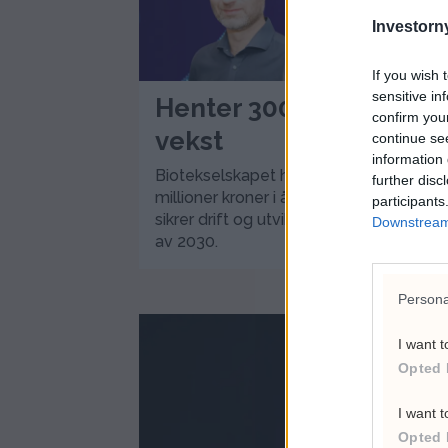
Investorny
If you wish 
sensitive in
Henter 300 millioner til
confirm you
vekst
continue se
information 
Biotekselskapet har nå hentet 620
further disc
millioner kroner i år og sier finansieringe
participants
sikrer drift og utvikling frem mot slutte
Downstream 
av 2030.
Persona
I want t
Opted 
I want t
Opted 