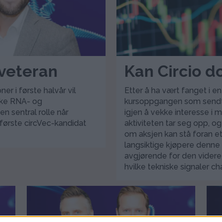
-veteran
Kan Circio d
er i første halvår vil
Etter å ha vært fanget i e
ske RNA- og
kursoppgangen som sendte
n sentral rolle når
igjen å vekke interesse i m
 første circVec-kandidat
aktiviteten tar seg opp, o
om aksjen kan stå foran et
langsiktige kjøpere denne
avgjørende for den videre
hvilke tekniske signaler ch