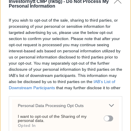
Investornytt CMP (riktig) -
Do Not Process My
kostet 136.778 kroner –
Personal Information
Anne Lindboe brukte
43.524
If you wish to opt-out of the sale, sharing to third parties, or
processing of your personal or sensitive information for
6. august 2026 - 13:04
targeted advertising by us, please use the below opt-out
section to confirm your selection. Please note that after your
Hvorfor døde Olaf Tufte?
opt-out request is processed you may continue seeing
Hjertestans,
interest-based ads based on personal information utilized by
vaksinespørsmål og
us or personal information disclosed to third parties prior to
your opt-out. You may separately opt-out of the further
toppidrettens risiko
disclosure of your personal information by third parties on the
IAB’s list of downstream participants. This information may
26. juli 2026 - 12:17
also be disclosed by us to third parties on the
IAB’s List of
Ceuta-krisen: 60.000
Downstream Participants
that may further disclose it to other
third parties.
migranter presser Spanias
grense og setter Sánchez
Personal Data Processing Opt Outs
under press
I want to opt-out of the Sharing of my
personal data.
31. juli 2026 - 18:08
Opted In