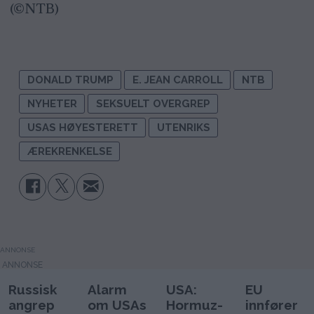
(©NTB)
DONALD TRUMP
E. JEAN CARROLL
NTB
NYHETER
SEKSUELT OVERGREP
USAS HØYESTERETT
UTENRIKS
ÆREKRENKELSE
ANNONSE
Russisk
Alarm
USA:
EU
angrep
om USAs
Hormuz-
innfører