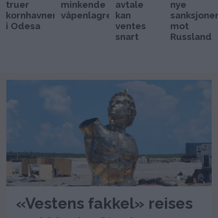
truer
minkende
avtale
nye
kornhavnen
våpenlagre
kan
sanksjone
i Odesa
ventes
mot
snart
Russland
«Vestens fakkel» reises