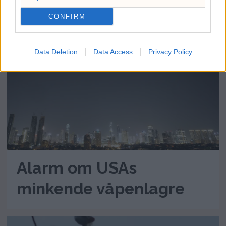
«ekstremist»
CONFIRM
Data Deletion
Data Access
Privacy Policy
Alarm om USAs
minkende våpenlagre