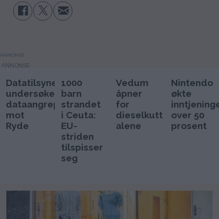
ANNONSE
Datatilsynet
1000
Vedum
Nintendo
undersøker
barn
åpner
økte
dataangrepet
strandet
for
inntjening
mot
i Ceuta:
dieselkutt
over 50
Ryde
EU-
alene
prosent
striden
tilspisser
seg