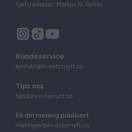
Sjefsredaktør: Markus N. Reitan
Kundeservice
kontakt@investornytt.no
Tips oss
tips@investornytt.no
Få din mening publisert
meninger@investornytt.no