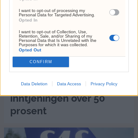
I want to opt-out of processing my
Personal Data for Targeted Advertising.
Opted In
I want to opt-out of Collection, Use,
Retention, Sale, and/or Sharing of my
Personal Data that Is Unrelated with the
Purposes for which it was collected.
Opted Out
CONFIRM
Nintendo økte
Data Deletion
Data Access
Privacy Policy
inntjeningen over 50
prosent