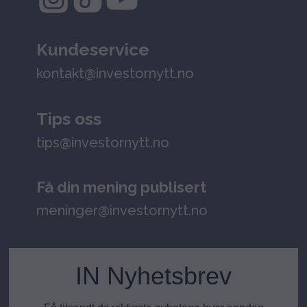
Kundeservice
kontakt@investornytt.no
Tips oss
tips@investornytt.no
Få din mening publisert
meninger@investornytt.no
IN Nyhetsbrev