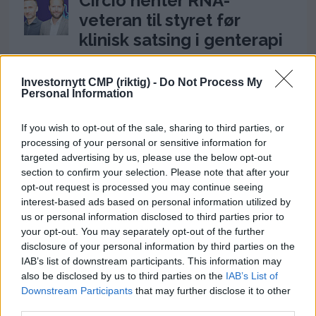
Circio henter RNA-
veteran til styret før
klinisk satsing i genterapi
4. august 2026 - 14:37
Investornytt CMP (riktig) -
Do Not Process My
Ukens aksje: Kan ta av
Personal Information
etter Trumps Iran-pause
If you wish to opt-out of the sale, sharing to third parties, or
2. august 2026 - 12:17
processing of your personal or sensitive information for
targeted advertising by us, please use the below opt-out
Frp-topp fikk kvart million
section to confirm your selection. Please note that after your
fra First House for
opt-out request is processed you may continue seeing
«Trump-VM»-podkast –
interest-based ads based on personal information utilized by
us or personal information disclosed to third parties prior to
Rødts Mímir Kristjánsson
your opt-out. You may separately opt-out of the further
raser
disclosure of your personal information by third parties on the
IAB’s list of downstream participants. This information may
22. juli 2026 - 09:00
also be disclosed by us to third parties on the
IAB’s List of
Downstream Participants
that may further disclose it to other
ANNONSE
third parties.