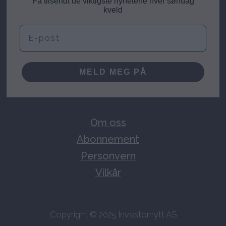
Få tilsendt de viktigste nyhetene hver søndag
kveld
E-post
MELD MEG PÅ
Om oss
Abonnement
Personvern
Vilkår
Copyright © 2025 Investornytt AS