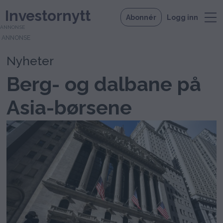
Investornytt
Abonnér
Logg inn
ANNONSE
Nyheter
Berg- og dalbane på
Asia-børsene