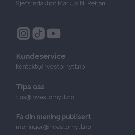
Sjefsredaktør: Markus N. Reitan
Kundeservice
kontakt@investornytt.no
Tips oss
tips@investornytt.no
Få din mening publisert
meninger@investornytt.no