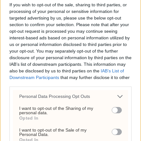
Anne Lindboe brukte
If you wish to opt-out of the sale, sharing to third parties, or
processing of your personal or sensitive information for
43.524
targeted advertising by us, please use the below opt-out
section to confirm your selection. Please note that after your
6. august 2026 - 13:04
opt-out request is processed you may continue seeing
Hvorfor døde Olaf Tufte?
interest-based ads based on personal information utilized by
us or personal information disclosed to third parties prior to
Hjertestans,
your opt-out. You may separately opt-out of the further
vaksinespørsmål og
disclosure of your personal information by third parties on the
toppidrettens risiko
IAB’s list of downstream participants. This information may
also be disclosed by us to third parties on the
IAB’s List of
26. juli 2026 - 12:17
Downstream Participants
that may further disclose it to other
third parties.
Ceuta-krisen: 60.000
migranter presser Spanias
Personal Data Processing Opt Outs
grense og setter Sánchez
I want to opt-out of the Sharing of my
under press
personal data.
Opted In
31. juli 2026 - 18:08
I want to opt-out of the Sale of my
USA har brukt opp 143
Personal Data.
Opted In