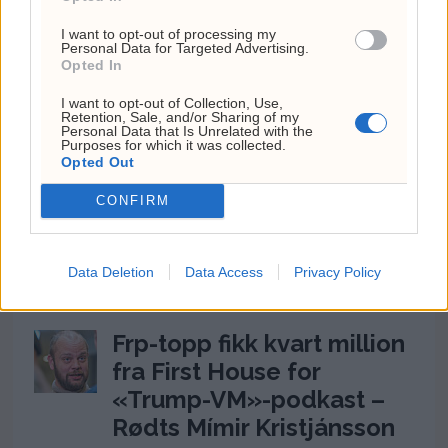
millioner fat olje – derfor
I want to opt-out of processing my
følger markedet feil tall
Personal Data for Targeted Advertising.
Opted In
6. august 2026 - 11:29
I want to opt-out of Collection, Use,
Circio henter RNA-
Retention, Sale, and/or Sharing of my
Personal Data that Is Unrelated with the
veteran til styret før
Purposes for which it was collected.
Opted Out
klinisk satsing i genterapi
CONFIRM
4. august 2026 - 14:37
Ukens aksje: Kan ta av
etter Trumps Iran-pause
Data Deletion
Data Access
Privacy Policy
2. august 2026 - 12:17
Frp-topp fikk kvart million
fra First House for
«Trump-VM»-podkast –
Rødts Mímir Kristjánsson