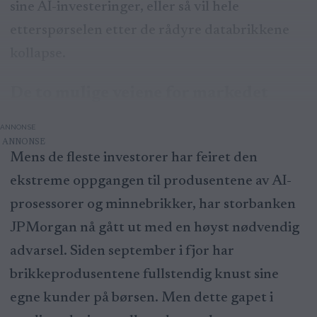
sine AI-investeringer, eller så vil hele
etterspørselen etter de rådyre databrikkene
kollapse.
De to mulige veiene for markedet
ANNONSE
Mens de fleste investorer har feiret den
ekstreme oppgangen til produsentene av AI-
prosessorer og minnebrikker, har storbanken
JPMorgan nå gått ut med en høyst nødvendig
advarsel. Siden september i fjor har
brikkeprodusentene fullstendig knust sine
egne kunder på børsen. Men dette gapet i