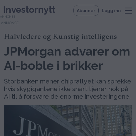
Investornytt
Abonnér
Logg inn
ANNONSE
Halvledere og Kunstig intelligens
JPMorgan advarer om
AI-boble i brikker
Storbanken mener chiprallyet kan sprekke
hvis skygigantene ikke snart tjener nok på
AI til å forsvare de enorme investeringene.