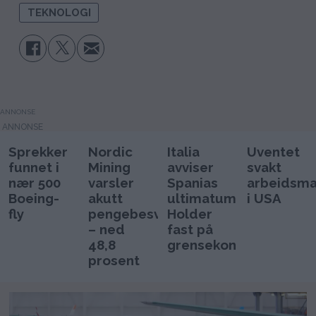
TEKNOLOGI
ANNONSE
Sprekker
Nordic
Italia
Uventet
funnet i
Mining
avviser
svakt
nær 500
varsler
Spanias
arbeidsm
Boeing-
akutt
ultimatum:
i USA
fly
pengebesvær
Holder
– ned
fast på
48,8
grensekontrollen
prosent