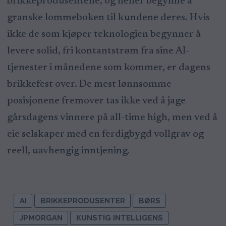
brikkeprodusentene, og heller begynne å
granske lommeboken til kundene deres. Hvis
ikke de som kjøper teknologien begynner å
levere solid, fri kontantstrøm fra sine AI-
tjenester i månedene som kommer, er dagens
brikkefest over. De mest lønnsomme
posisjonene fremover tas ikke ved å jage
gårsdagens vinnere på all-time high, men ved å
eie selskaper med en ferdigbygd vollgrav og
reell, uavhengig inntjening.
AI
BRIKKEPRODUSENTER
BØRS
JPMORGAN
KUNSTIG INTELLIGENS