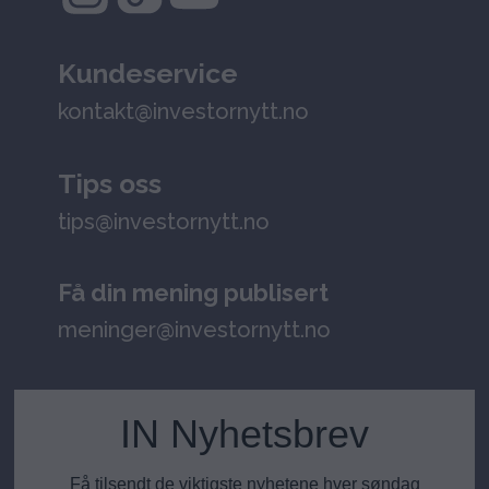
Kundeservice
kontakt@investornytt.no
Tips oss
tips@investornytt.no
Få din mening publisert
meninger@investornytt.no
IN Nyhetsbrev
Få tilsendt de viktigste nyhetene hver søndag