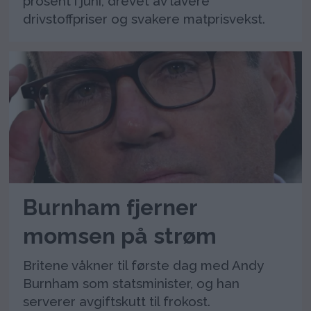
prosent i juni, drevet av lavere
drivstoffpriser og svakere matprisvekst.
Burnham fjerner
momsen på strøm
Britene våkner til første dag med Andy
Burnham som statsminister, og han
serverer avgiftskutt til frokost.