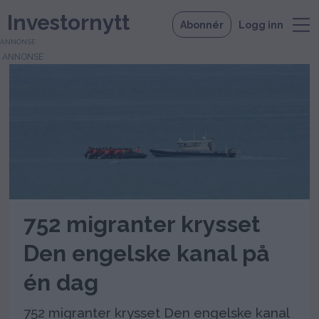
Investornytt
Abonnér
Logg inn
ANNONSE
Tag:
storbritannia
752 migranter krysset
Den engelske kanal på
én dag
752 migranter krysset Den engelske kanal