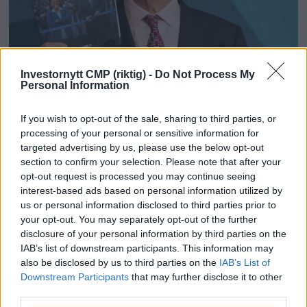
Lowe angriper Farage
Investornytt CMP (riktig) -
Do Not Process My
Personal Information
før skjebnevalg:
If you wish to opt-out of the sale, sharing to third parties, or
«kontrollert opposisjon»
processing of your personal or sensitive information for
targeted advertising by us, please use the below opt-out
section to confirm your selection. Please note that after your
Mens Nigel Farage rir på rekordmålinger,
opt-out request is processed you may continue seeing
går Rupert Lowe til frontalangrep mot
interest-based ads based on personal information utilized by
Reform-lederen og kaller ham
us or personal information disclosed to third parties prior to
«kontrollert opposisjon». Nå kan
your opt-out. You may separately opt-out of the further
høyresidens borgerkrig ende med å
disclosure of your personal information by third parties on the
IAB’s list of downstream participants. This information may
sende Labour-stjernen Andy Burnham
also be disclosed by us to third parties on the
IAB’s List of
tilbake til Westminster – og kanskje helt til
Downstream Participants
that may further disclose it to other
Downing Street.
third parties.