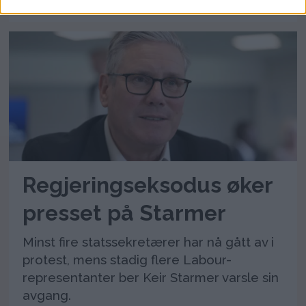
Regjeringseksodus øker
presset på Starmer
Minst fire statssekretærer har nå gått av i
protest, mens stadig flere Labour-
representanter ber Keir Starmer varsle sin
avgang.