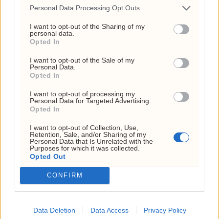
Personal Data Processing Opt Outs
I want to opt-out of the Sharing of my
personal data.
Opted In
I want to opt-out of the Sale of my
Personal Data.
Opted In
I want to opt-out of processing my
Personal Data for Targeted Advertising.
Opted In
Lammy: Starmer
I want to opt-out of Collection, Use,
Retention, Sale, and/or Sharing of my
kommer ikke med
Personal Data that Is Unrelated with the
Purposes for which it was collected.
tidsplan for egen avgang
Opted Out
CONFIRM
Statsminister Keir Starmer vil ikke lage
noen tidsplan for når han går av, sier
Storbritannias visestatsminister David
Data Deletion
Data Access
Privacy Policy
Lammy, en trofast Starmer-tilhenger.