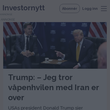
Investornytt
Abonnér
Logg inn
ANNONSE
Tag:
nato
Trump: – Jeg tror
våpenhvilen med Iran er
over
USAs president Donald Trump sier