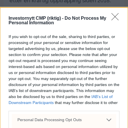
etter en kraftig opptrapping siden 2018.
Investornytt CMP (riktig) -
Do Not Process My
Personal Information
If you wish to opt-out of the sale, sharing to third parties, or
processing of your personal or sensitive information for
targeted advertising by us, please use the below opt-out
section to confirm your selection. Please note that after your
opt-out request is processed you may continue seeing
interest-based ads based on personal information utilized by
us or personal information disclosed to third parties prior to
Nato-allierte vil ikke
your opt-out. You may separately opt-out of the further
disclosure of your personal information by third parties on the
delta i USAs blokade i
IAB’s list of downstream participants. This information may
also be disclosed by us to third parties on the
IAB’s List of
Hormuzstredet
Downstream Participants
that may further disclose it to other
third parties.
USAs Nato-allierte vil ikke bistå USA med å
Personal Data Processing Opt Outs
blokkere skipstrafikk til og fra Iran. Søndag