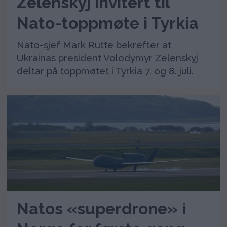
Zelenskyj invitert til
Nato-toppmøte i Tyrkia
Nato-sjef Mark Rutte bekrefter at
Ukrainas president Volodymyr Zelenskyj
deltar på toppmøtet i Tyrkia 7. og 8. juli.
Natos «superdrone» i