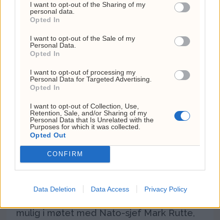
hevdet president Donald Trump det
I want to opt-out of the Sharing of my
personal data.
motsatte.
Opted In
I want to opt-out of the Sale of my
Personal Data.
Opted In
I want to opt-out of processing my
Personal Data for Targeted Advertising.
Opted In
I want to opt-out of Collection, Use,
Retention, Sale, and/or Sharing of my
Personal Data that Is Unrelated with the
Purposes for which it was collected.
Opted Out
Rutte-møte med Trump
CONFIRM
«gikk til helvete»
USAs president Donald Trump skal ha
Data Deletion
Data Access
Privacy Policy
truet med å gjøre omtrent alt som er
mulig i møtet med Nato-sjef Mark Rutte,