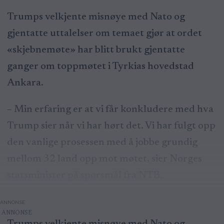
Trumps velkjente misnøye med Nato og
gjentatte uttalelser om temaet gjør at ordet
«skjebnemøte» har blitt brukt gjentatte
ganger om toppmøtet i Tyrkias hovedstad
Ankara.
– Min erfaring er at vi får konkludere med hva
Trump sier når vi har hørt det. Vi har fulgt opp
den vanlige prosessen med å jobbe grundig
mellom 32 land opp mot møtet, sier Norges
statsminister på spørsmål fra NTB.
ANNONSE
Trumps velkjente misnøye med Nato og