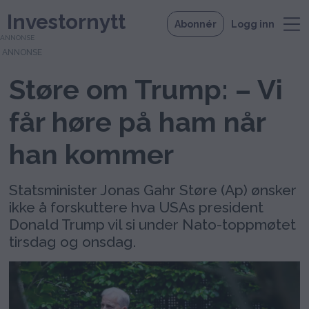
Investornytt
Abonnér
Logg inn
ANNONSE
Støre om Trump: – Vi
får høre på ham når
han kommer
Statsminister Jonas Gahr Støre (Ap) ønsker
ikke å forskuttere hva USAs president
Donald Trump vil si under Nato-toppmøtet
tirsdag og onsdag.