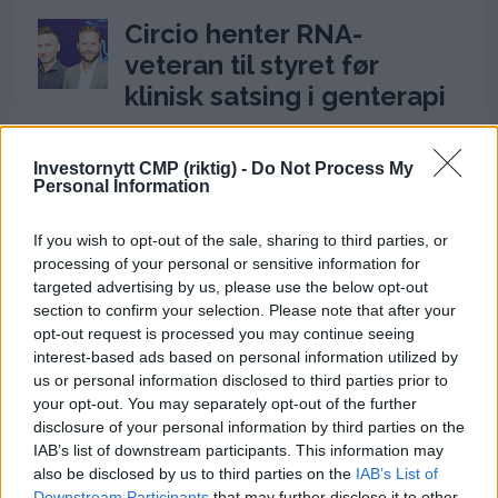
Circio henter RNA-
veteran til styret før
klinisk satsing i genterapi
4. august 2026 - 14:37
Investornytt CMP (riktig) -
Do Not Process My
Ukens aksje: Kan ta av
Personal Information
etter Trumps Iran-pause
If you wish to opt-out of the sale, sharing to third parties, or
2. august 2026 - 12:17
processing of your personal or sensitive information for
Frp-topp fikk kvart million
targeted advertising by us, please use the below opt-out
section to confirm your selection. Please note that after your
fra First House for
opt-out request is processed you may continue seeing
«Trump-VM»-podkast –
interest-based ads based on personal information utilized by
Rødts Mímir Kristjánsson
us or personal information disclosed to third parties prior to
your opt-out. You may separately opt-out of the further
raser
disclosure of your personal information by third parties on the
22. juli 2026 - 09:00
IAB’s list of downstream participants. This information may
also be disclosed by us to third parties on the
IAB’s List of
Downstream Participants
that may further disclose it to other