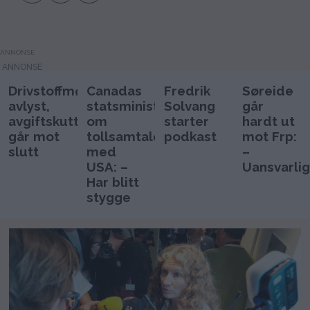
ANNONSE
Drivstoffmøtet
Canadas
Fredrik
Søreide
avlyst,
statsminister
Solvang
går
avgiftskutt
om
starter
hardt ut
går mot
tollsamtaler
podkast
mot Frp:
slutt
med
–
USA: –
Uansvarlig
Har blitt
stygge