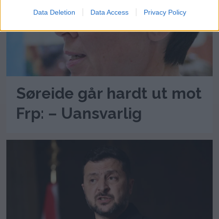
Data Deletion
Data Access
Privacy Policy
Søreide går hardt ut mot
Frp: – Uansvarlig