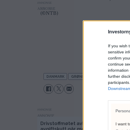
ANNONSE
(©NTB)
Investorny
Ab
If you wish 
sensitive in
confirm you
continue se
information 
further disc
DANMARK
GRØNLAND
INNENRIKS
J
participants
Downstream 
ANNONSE
Persona
Drivstoffmøtet avlyst,
Cana
I want t
avgiftskutt går mot slutt
toll