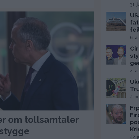
31. 
USA
fat
fei
6. a
Cir
sty
ge
4. a
Uke
Tr
2. a
Frp
Fi
er om tollsamtaler
po
Kri
 stygge
22. 