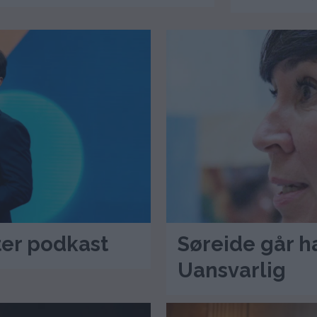
ter podkast
Søreide går ha
Uansvarlig