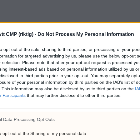
tt CMP (riktig) -
Do Not Process My Personal Information
onner for å lese mer om Grønland-trusse
to opt-out of the sale, sharing to third parties, or processing of your per
Eksklusive detaljer om Støres møte med nordiske ledere.
formation for targeted advertising by us, please use the below opt-out s
Forstå de alvorlige implikasjonene for NATO og Europa.
r selection. Please note that after your opt-out request is processed y
eing interest-based ads based on personal information utilized by us or
Få innsikt i diplomatiske samtaler om sikkerhetsgarantier.
disclosed to third parties prior to your opt-out. You may separately opt-
losure of your personal information by third parties on the IAB’s list of
ONAS GAHR STØRE
METTE FREDERIKSEN
NATO
NTB
NYHET
. This information may also be disclosed by us to third parties on the
IA
Participants
that may further disclose it to other third parties.
l Data Processing Opt Outs
das statsminister om
Fredrik Solvang starter
o opt-out of the Sharing of my personal data.
samtaler med USA: – Har
podkast