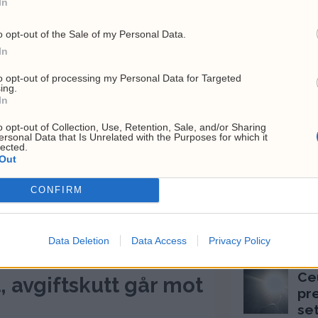
In
t stygge
o opt-out of the Sale of my Personal Data.
In
Siste
to opt-out of processing my Personal Data for Targeted
ing.
MEST LESTE A
In
Lu
o opt-out of Collection, Use, Retention, Sale, and/or Sharing
ersonal Data that Is Unrelated with the Purposes for which it
13
lected.
br
Out
6. a
CONFIRM
Hv
Hj
top
Data Deletion
Data Access
Privacy Policy
26. 
Ce
, avgiftskutt går mot
pr
se