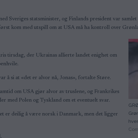
 Sveriges statsminister, og Finlands president var samlet 
 først kom med utspill om at USA må ha kontroll over Grønl
is tirsdag, der Ukrainas allierte landet enighet om
penhvile.
ar å si at «det er alvor nå, Jonas», fortalte Støre.
ramtid om USA gjør alvor av truslene, og Frankrikes
aler med Polen og Tyskland om et eventuelt svar.
GRØ
Grøn
et er deilig å være norsk i Danmark, men det ligger
hver
Cor
.