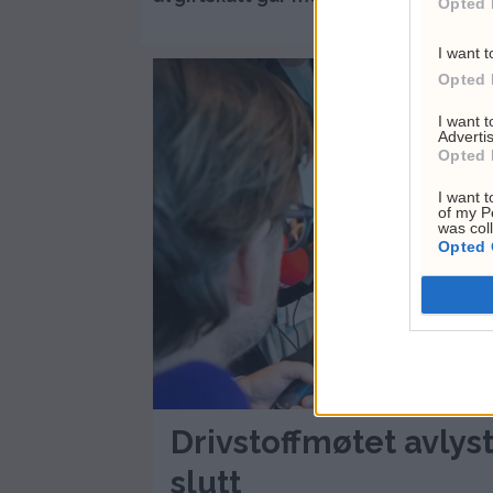
Opted 
blit
I want t
Opted 
I want 
Advertis
Opted 
I want t
of my P
was col
Opted 
Drivstoffmøtet avlyst
slutt