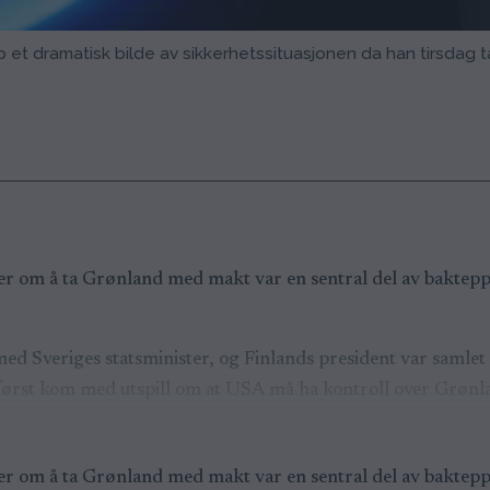
 et dramatisk bilde av sikkerhetssituasjonen da han tirsdag t
 om å ta Grønland med makt var en sentral del av bakteppet
 Sveriges statsminister, og Finlands president var samlet 
 først kom med utspill om at USA må ha kontroll over Grønl
 om å ta Grønland med makt var en sentral del av bakteppet