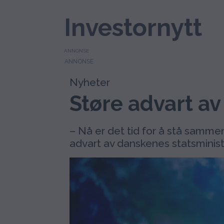
Investornytt
ANNONSE
Nyheter
Støre advart av
– Nå er det tid for å stå samme
advart av danskenes statsminis