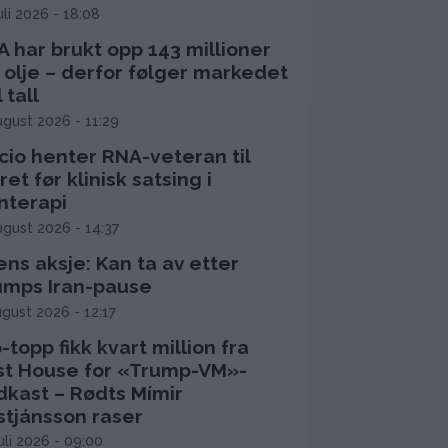
juli 2026 - 18:08
 har brukt opp 143 millioner
 olje – derfor følger markedet
l tall
ugust 2026 - 11:29
cio henter RNA-veteran til
ret før klinisk satsing i
nterapi
ugust 2026 - 14:37
ns aksje: Kan ta av etter
umps Iran-pause
ugust 2026 - 12:17
-topp fikk kvart million fra
rst House for «Trump-VM»-
dkast – Rødts Mímir
stjánsson raser
juli 2026 - 09:00