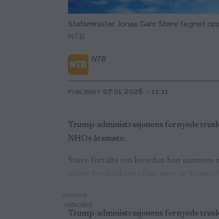
Statsminister Jonas Gahr Støre tegnet opp
NTB
NTB
07.01.2026 - 11:11
PUBLISERT
Trump-administrasjonens fornyede trusler
NHOs årsmøte.
Støre fortalte om hvordan han sammen med
Mette Frederiksen i fjor, etter at Trump
ANNONSE
Trump-administrasjonens fornyede trusler