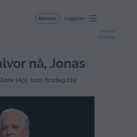
Abonnér
Logg inn
ANNONSE
alvor nå, Jonas
tøre (Ap), som tirsdag ble