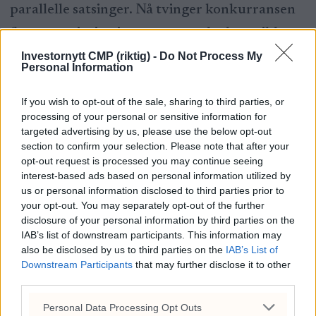
parallelle satsinger. Nå tvinger konkurransen
frem en prioritering – men markedet er ikke
overbevist om at selskapet har landet på riktig
Investornytt CMP (riktig) -
Do Not Process My
Personal Information
strategi.
If you wish to opt-out of the sale, sharing to third parties, or
processing of your personal or sensitive information for
Risikoen: havner midt i mellom
targeted advertising by us, please use the below opt-out
section to confirm your selection. Please note that after your
Kjernen i bekymringen er at OpenAI risikerer
opt-out request is processed you may continue seeing
interest-based ads based on personal information utilized by
å havne i et strategisk ingenmannsland:
us or personal information disclosed to third parties prior to
your opt-out. You may separately opt-out of the further
For bred til å dominere enterprise
disclosure of your personal information by third parties on the
IAB’s list of downstream participants. This information may
For fragmentert til å maksimere
also be disclosed by us to third parties on the
IAB’s List of
Downstream Participants
that may further disclose it to other
forbrukerplattformen
third parties.
For høyt priset til å gi rom for feil
Personal Data Processing Opt Outs