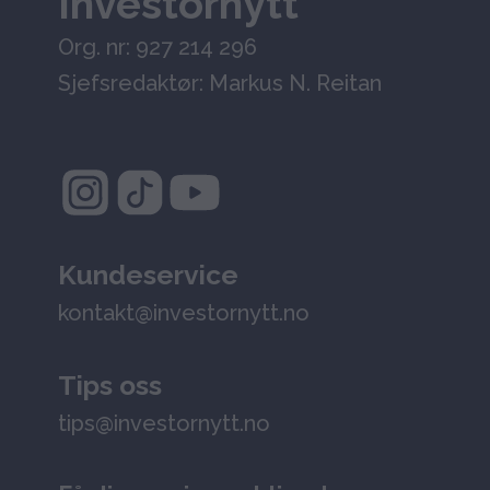
Investornytt
Org. nr: 927 214 296
Sjefsredaktør: Markus N. Reitan
Kundeservice
kontakt@investornytt.no
Tips oss
tips@investornytt.no