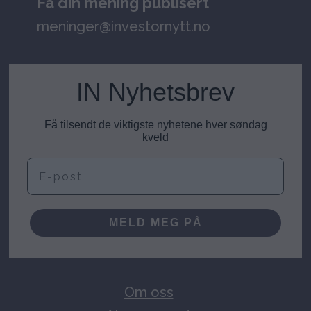
Få din mening publisert
meninger@investornytt.no
IN Nyhetsbrev
Få tilsendt de viktigste nyhetene hver søndag
kveld
E-post
MELD MEG PÅ
Om oss