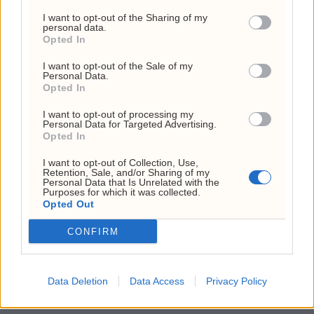
I want to opt-out of the Sharing of my
personal data.
I et marked der én aktør kan ta en
Opted In
uforholdsmessig stor andel av
I want to opt-out of the Sale of my
Personal Data.
verdiskapningen, kan det være nok til å vippe
Opted In
balansen. OpenAI var først ute. Nå er det ikke
I want to opt-out of processing my
lenger gitt at det holder.
Personal Data for Targeted Advertising.
Opted In
I want to opt-out of Collection, Use,
Retention, Sale, and/or Sharing of my
Personal Data that Is Unrelated with the
Purposes for which it was collected.
AI
ANTHROPIC
ELON MUSK
Opted Out
KUNSTIG INTELLIGENS
NYHETER
OPENAI
CONFIRM
SAM ALTMAN
Data Deletion
Data Access
Privacy Policy