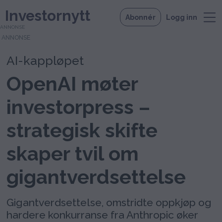
Investornytt
Abonnér
Logg inn
ANNONSE
AI-kappløpet
OpenAI møter
investorpress –
strategisk skifte
skaper tvil om
gigantverdsettelse
Gigantverdsettelse, omstridte oppkjøp og
hardere konkurranse fra Anthropic øker