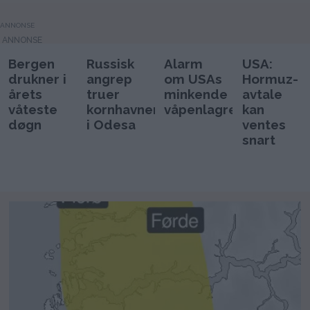
ANNONSE
Bergen
Russisk
Alarm
USA:
drukner i
angrep
om USAs
Hormuz-
årets
truer
minkende
avtale
våteste
kornhavnen
våpenlagre
kan
døgn
i Odesa
ventes
snart