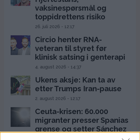
vaksinespørsmål og
toppidrettens risiko
26. juli 2026 - 12:17
Circio henter RNA-
veteran til styret før
klinisk satsing i genterapi
4. august 2026 - 14:37
Ukens aksje: Kan ta av
etter Trumps Iran-pause
2. august 2026 - 12:17
Ceuta-krisen: 60.000
migranter presser Spanias
grense og setter Sánchez
under press