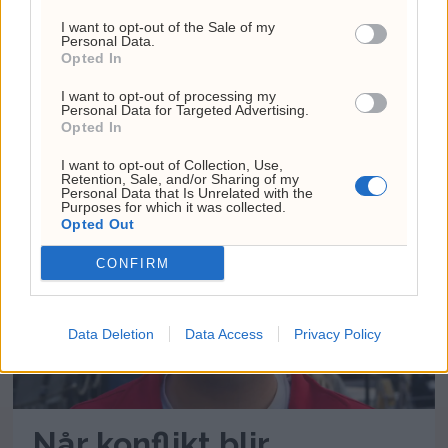
I want to opt-out of the Sale of my
Personal Data.
Opted In
USA: Hormuz-avtale kan
I want to opt-out of processing my
Personal Data for Targeted Advertising.
ventes snart
Opted In
I want to opt-out of Collection, Use,
Retention, Sale, and/or Sharing of my
Personal Data that Is Unrelated with the
Purposes for which it was collected.
Opted Out
CONFIRM
Data Deletion
Data Access
Privacy Policy
Når konflikt blir