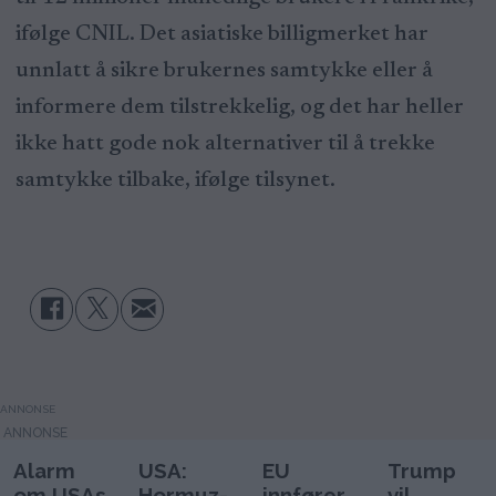
ifølge CNIL. Det asiatiske billigmerket har
unnlatt å sikre brukernes samtykke eller å
informere dem tilstrekkelig, og det har heller
ikke hatt gode nok alternativer til å trekke
samtykke tilbake, ifølge tilsynet.
ANNONSE
Alarm
USA:
EU
Trump
om USAs
Hormuz-
innfører
vil