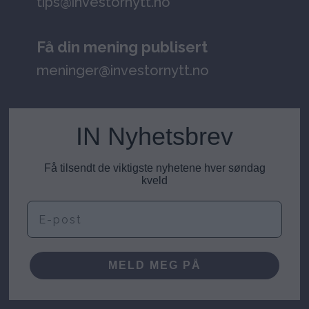
tips@investornytt.no
Få din mening publisert
meninger@investornytt.no
IN Nyhetsbrev
Få tilsendt de viktigste nyhetene hver søndag
kveld
E-post
MELD MEG PÅ