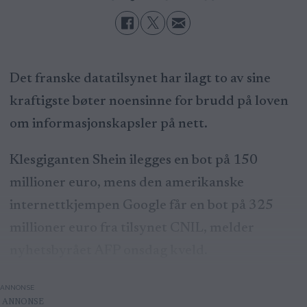
Det franske datatilsynet har ilagt to av sine
kraftigste bøter noensinne for brudd på loven
om informasjonskapsler på nett.
Klesgiganten Shein ilegges en bot på 150
millioner euro, mens den amerikanske
internettkjempen Google får en bot på 325
millioner euro fra tilsynet CNIL, melder
nyhetsbyrået AFP onsdag kveld.
ANNONSE