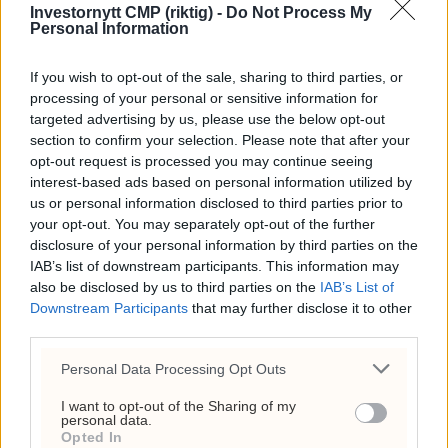
Investornytt CMP (riktig) -
Do Not Process My
31. juli 2026 - 18:08
Personal Information
Frp-topp fikk kvart million
If you wish to opt-out of the sale, sharing to third parties, or
fra First House for
processing of your personal or sensitive information for
«Trump-VM»-podkast –
targeted advertising by us, please use the below opt-out
section to confirm your selection. Please note that after your
Rødts Mímir Kristjánsson
opt-out request is processed you may continue seeing
raser
interest-based ads based on personal information utilized by
us or personal information disclosed to third parties prior to
22. juli 2026 - 09:00
your opt-out. You may separately opt-out of the further
disclosure of your personal information by third parties on the
ANNONSE
IAB’s list of downstream participants. This information may
also be disclosed by us to third parties on the
IAB’s List of
Downstream Participants
that may further disclose it to other
third parties.
Personal Data Processing Opt Outs
I want to opt-out of the Sharing of my
personal data.
Opted In