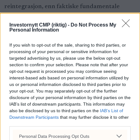
reintegrasjon, enn faktiske fundamentale
forbedringer som lønnsomhet,
Investornytt CMP (riktig) -
Do Not Process My
markedsadgang eller produksjonsvekst.
Personal Information
For det andre vil omløpshastigheten og
If you wish to opt-out of the sale, sharing to third parties, or
processing of your personal or sensitive information for
tilgangen til utenlandske investorer fortsatt
targeted advertising by us, please use the below opt-out
være begrenset på grunn av regulatoriske
section to confirm your selection. Please note that after your
opt-out request is processed you may continue seeing
barrierer. Selv hvis sentimentet endrer seg, vil
interest-based ads based on personal information utilized by
det ta tid før faktisk kapital kan flyte fritt inn i
us or personal information disclosed to third parties prior to
your opt-out. You may separately opt-out of the further
Venezuela, og mange av dagens kursbevegelser
disclosure of your personal information by third parties on the
IAB’s list of downstream participants. This information may
reflekterer derfor «paper trades» – endringer i
also be disclosed by us to third parties on the
IAB’s List of
prising uten store transaksjoner.
Downstream Participants
that may further disclose it to other
third parties.
For det tredje har Venezuelas økonomi vært
Personal Data Processing Opt Outs