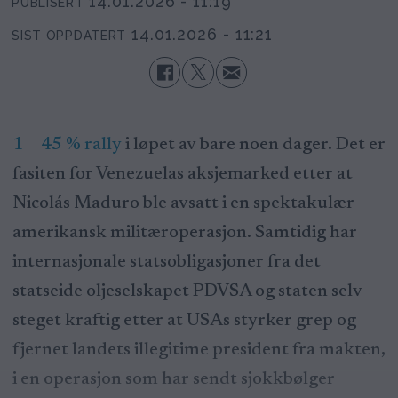
14.01.2026 - 11:19
PUBLISERT
14.01.2026 - 11:21
SIST OPPDATERT
145 % rally
i løpet av bare noen dager. Det er
fasiten for Venezuelas aksjemarked etter at
Nicolás Maduro ble avsatt i en spektakulær
amerikansk militæroperasjon. Samtidig har
internasjonale statsobligasjoner fra det
statseide oljeselskapet PDVSA og staten selv
steget kraftig etter at USAs styrker grep og
fjernet landets illegitime president fra makten,
i en operasjon som har sendt sjokkbølger