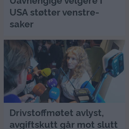
Uavhengige velgere i
USA støtter venstre-
saker
Drivstoffmøtet avlyst,
avgiftskutt går mot slutt