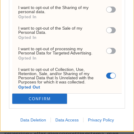
preget av kraftig inflasjon, kollaps i produksjon
I want to opt-out of the Sharing of my
personal data.
og en ødelagt institusjonell ramme. Dette har
Opted In
redusert mange selskapers evne til å generere
I want to opt-out of the Sale of my
reelle dollarinntekter og gjør den
Personal Data.
Opted In
makroøkonomiske risikoen fortsatt betydelig
I want to opt-out of processing my
høy.
Personal Data for Targeted Advertising.
Opted In
Hva betyr dette for investorer?
I want to opt-out of Collection, Use,
Retention, Sale, and/or Sharing of my
Personal Data that Is Unrelated with the
Purposes for which it was collected.
For investorer som vurderer eksponering mot
Opted Out
Venezuela, representerer dagens situasjon
CONFIRM
både muligheter og betydelig risiko. Den
umiddelbare oppgangen i både aksjer og
Data Deletion
Data Access
Privacy Policy
obligasjoner kan friste som et case for «mean
reversion» eller gjenopprettingstema, men