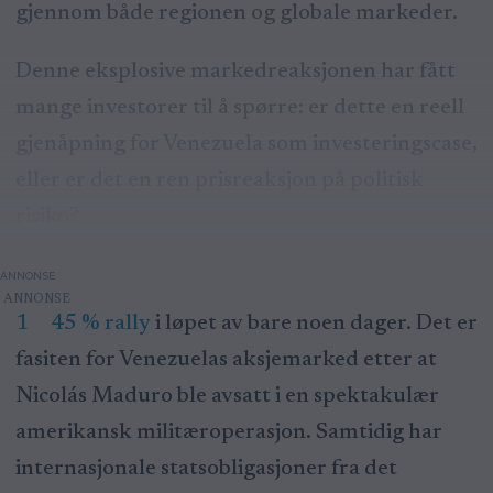
gjennom både regionen og globale markeder.
Denne eksplosive markedreaksjonen har fått
mange investorer til å spørre: er dette en reell
gjenåpning for Venezuela som investeringscase,
eller er det en ren prisreaksjon på politisk
risiko?
ANNONSE
145 % rally
i løpet av bare noen dager. Det er
fasiten for Venezuelas aksjemarked etter at
Nicolás Maduro ble avsatt i en spektakulær
amerikansk militæroperasjon. Samtidig har
internasjonale statsobligasjoner fra det