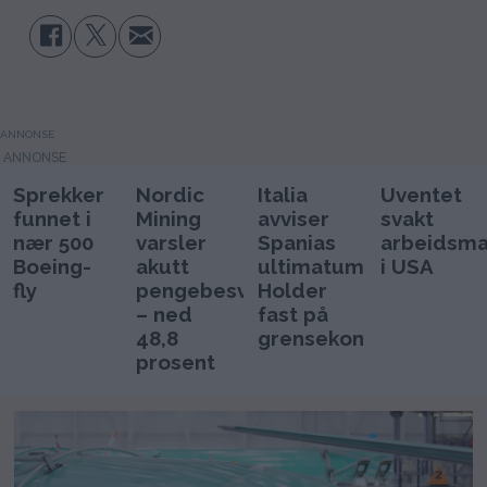
ANNONSE
Sprekker
Nordic
Italia
Uventet
funnet i
Mining
avviser
svakt
nær 500
varsler
Spanias
arbeidsm
Boeing-
akutt
ultimatum:
i USA
fly
pengebesvær
Holder
– ned
fast på
48,8
grensekontrollen
prosent