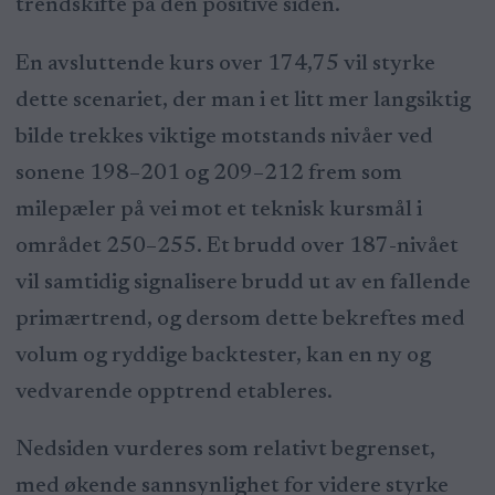
trendskifte på den positive siden.
En avsluttende kurs over 174,75 vil styrke
dette scenariet, der man i et litt mer langsiktig
bilde trekkes viktige motstands nivåer ved
sonene 198–201 og 209–212 frem som
milepæler på vei mot et teknisk kursmål i
området 250–255. Et brudd over 187-nivået
vil samtidig signalisere brudd ut av en fallende
primærtrend, og dersom dette bekreftes med
volum og ryddige backtester, kan en ny og
vedvarende opptrend etableres.
Nedsiden vurderes som relativt begrenset,
med økende sannsynlighet for videre styrke