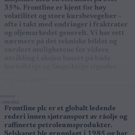
35%. Frontline er kjent for høy
volatilitet og store kursbevegelser –
ofte i takt med endringer i fraktrater
og oljemarkedet generelt. Vi har sett
nærmere på det tekniske bildet og
vurdert mulighetene for videre
utvikling i aksjen basert på både
kortsiktige og langsiktige signaler.
Ticker: FRO
ANNONSE
Frontline plc er et globalt ledende
rederi innen sjøtransport av råolje og
raffinerte petroleumsprodukter.
Selskapet ble grunnlagt i 1985 og har