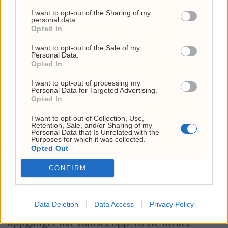
områdets rolle som etablert motstand i
I want to opt-out of the Sharing of my
personal data.
tidligere oppgangsfaser. På vei dit finnes det
Opted In
imidlertid flere naturlige testnivåer som må
I want to opt-out of the Sale of my
Personal Data.
overvinnes før en slik målsetning blir teknisk
Opted In
realistisk, da nivået rundt 180-181 er tatt ut
I want to opt-out of processing my
Personal Data for Targeted Advertising.
på sist opptrend. Mellomnivået på 198-201
Opted In
sonen vil være en del motstand på, men nivået
I want to opt-out of Collection, Use,
Retention, Sale, and/or Sharing of my
er en større magnet på overliggende nivå
Personal Data that Is Unrelated with the
Purposes for which it was collected.
rundt 209-212.
Opted Out
CONFIRM
Et av de mest sentrale nivåene på veien er
motstanden i området 189–190, som historisk
Data Deletion
Data Access
Privacy Policy
har fungert som et vendepunkt der tidligere
oppganger har stanset opp. Dette nivået