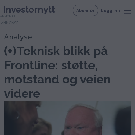
Investornytt
Abonnér
Logg inn
ANNONSE
Analyse
(+)Teknisk blikk på
Frontline: støtte,
motstand og veien
videre