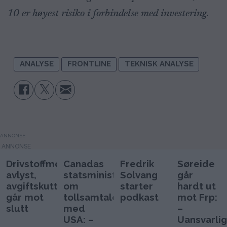
10 er høyest risiko i forbindelse med investering.
ANALYSE
FRONTLINE
TEKNISK ANALYSE
ANNONSE
Drivstoffmøtet
Canadas
Fredrik
Søreide
avlyst,
statsminister
Solvang
går
avgiftskutt
om
starter
hardt ut
går mot
tollsamtaler
podkast
mot Frp:
slutt
med
–
USA: –
Uansvarlig