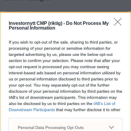
Investornytt CMP (riktig) -
Do Not Process My
Personal Information
If you wish to opt-out of the sale, sharing to third parties, or
processing of your personal or sensitive information for
targeted advertising by us, please use the below opt-out
section to confirm your selection. Please note that after your
opt-out request is processed you may continue seeing
interest-based ads based on personal information utilized by
us or personal information disclosed to third parties prior to
your opt-out. You may separately opt-out of the further
Når vi vurderer mulige kursnivåer på
disclosure of your personal information by third parties on the
IAB’s list of downstream participants. This information may
oppsiden, peker 209-212 seg ut som neste
also be disclosed by us to third parties on the
IAB’s List of
overordnet målsetning. Dette nivået er
Downstream Participants
that may further disclose it to other
third parties.
definert med bakgrunn i tidligere
Personal Data Processing Opt Outs
prisstrukturer, historiske toppformasjoner og