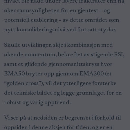
nivået ble nådd under lavere fraktrater enn nå,
øker sannsynligheten for en gjentest – og
potensiell etablering – av dette området som
nytt konsolideringsnivå ved fortsatt styrke.
Skulle utviklingen skje i kombinasjon med
økende momentum, bekreftet av stigende RSI,
samt et glidende gjennomsnittskryss hvor
EMA50 bryter opp gjennom EMA200 (et
“golden cross”), vil det ytterligere forsterke
det tekniske bildet og legge grunnlaget for en
robust og varig opptrend.
Vi ser på at nedsiden er begrenset i forhold til
oppsiden i denne aksjen for tiden, og er en