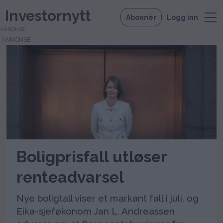
Investornytt
Abonnér
Logg inn
ANNONSE
Tag:
boligpriser
Boligprisfall utløser
renteadvarsel
Nye boligtall viser et markant fall i juli, og
Eika-sjeføkonom Jan L. Andreassen