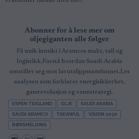
Vi kommer tilbake med mer!
Abonner for å lese mer om
oljegiganten alle følger
Få unik innsikt i Aramcos makt, tall og
logistikk.Forstå hvordan Saudi-Arabia
omstiller seg mot lavutslippssamfunnet.Les
analysen som forklarer energisikkerhet,
gassrevolusjon og vannstrategi.
ESPEN TEIGLAND
OLJE
SAUDI ARABIA
SAUDI ARAMCO
TADAWUL
VISION 2030
BØRSMELDING