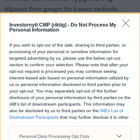
tilpasset flere ganger for å møte endrede
behov i energimarkedet. Rørledningen spiller
Investornytt CMP (riktig) -
Do Not Process My
fortsatt en sentral rolle i Saudi-Arabias eksp
Personal Information
Ras Tanura: ortstrategi og energisikkerhet.
If you wish to opt-out of the sale, sharing to third parties, or
Samlet sett representerer East-West Pipeline
processing of your personal or sensitive information for
targeted advertising by us, please use the below opt-out
et ingeniørmessig storprosjekt som
section to confirm your selection. Please note that after your
kombinerer teknisk innovasjon, stor skala og
opt-out request is processed you may continue seeing
interest-based ads based on personal information utilized by
geopolitisk betydning, og den står i dag som et
us or personal information disclosed to third parties prior to
your opt-out. You may separately opt-out of the further
symbol på landets satsing på robust og fleksibel
disclosure of your personal information by third parties on the
energiinfrastruktur.
IAB’s list of downstream participants. This information may
also be disclosed by us to third parties on the
IAB’s List of
Downstream Participants
that may further disclose it to other
Portene til verden
third parties.
Aramco opererer de mest avanserte
Personal Data Processing Opt Outs