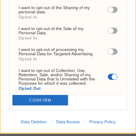
utskipningshavnene på planeten.
I want to opt-out of the Sharing of my
personal data.
Opted In
Ras Tanura:
Verdens største oljehavn,
I want to opt-out of the Sale of my
plassert i Den persiske gulf. Her kan de laste
Personal Data.
Opted In
over 6,5 millioner fat hver eneste dag. Det er
I want to opt-out of processing my
herfra "blodet" i verdensøkonomien pumpes
Personal Data for Targeted Advertising.
Opted In
ut til Asia og Europa.
I want to opt-out of Collection, Use,
Retention, Sale, and/or Sharing of my
Yanbu:
Terminalen ved Rødehavet som
Personal Data that Is Unrelated with the
Purposes for which it was collected.
fungerer som Aramcos port mot vest. Med
Opted Out
massive lagringsanlegg og dypvannskaiene
CONFIRM
her, sikrer de at de alltid har olje "klar til
utsendelse" nær Suezkanalen.
Data Deletion
Data Access
Privacy Policy
ANNONSE