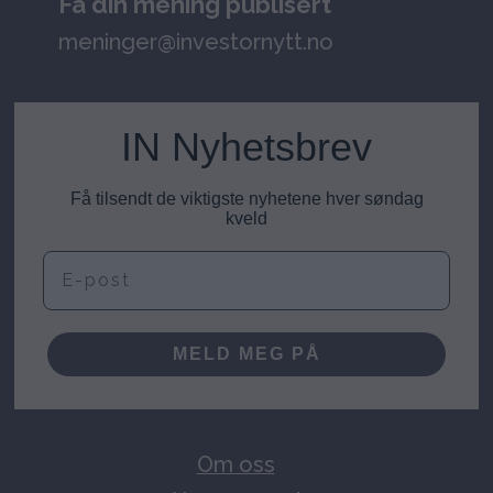
Få din mening publisert
meninger@investornytt.no
IN Nyhetsbrev
Få tilsendt de viktigste nyhetene hver søndag
kveld
E-post
MELD MEG PÅ
Om oss