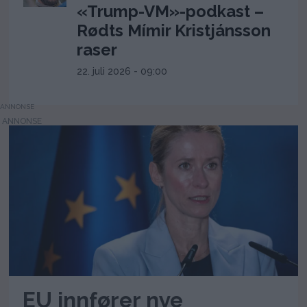
«Trump-VM»-podkast –
Rødts Mímir Kristjánsson
raser
22. juli 2026 - 09:00
ANNONSE
EU innfører nye