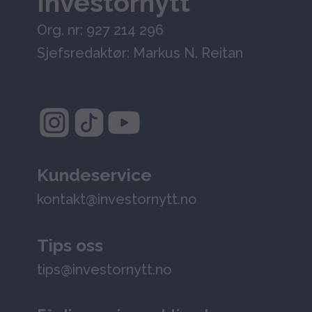
Investornytt
Org. nr: 927 214 296
Sjefsredaktør: Markus N. Reitan
Kundeservice
kontakt@investornytt.no
Tips oss
tips@investornytt.no