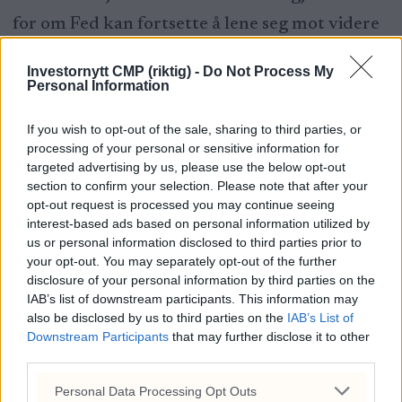
for om Fed kan fortsette å lene seg mot videre
rentekutt. Markedet venter at både headline
Investornytt CMP (riktig) -
Do Not Process My
og core-inflasjonen var rundt 3,0 % i
Personal Information
november, uendret fra september. Her var det
If you wish to opt-out of the sale, sharing to third parties, or
heller ingen oktoberrapport.
processing of your personal or sensitive information for
targeted advertising by us, please use the below opt-out
section to confirm your selection. Please note that after your
opt-out request is processed you may continue seeing
interest-based ads based on personal information utilized by
Subscribe to read more about market
us or personal information disclosed to third parties prior to
shifts and trends
your opt-out. You may separately opt-out of the further
disclosure of your personal information by third parties on the
Discover why AI stocks are losing momentum.
IAB’s list of downstream participants. This information may
also be disclosed by us to third parties on the
IAB’s List of
Learn about Tesla's unique market position and
Downstream Participants
that may further disclose it to other
growth.
third parties.
Understand the implications of Fed's liquidity
Personal Data Processing Opt Outs