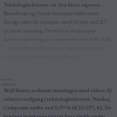
Teknologisektoren var den klare taperen.
Broadcom og Oracle fortsatte fallet etter
forrige ukes AI-rotasjon, med Oracle ned 2,7
prosent mandag. Dermed er aksjen nær
halvert siden toppen i september (ned 46,5 %)
– et tydelig signal om hvor raskt narrativet
rundt «AI-vinnerne» kan snu når
marginforventningene justeres ned.
ANNONSE
Wall Street avsluttet mandagen med videre AI-
relatert nedgang i teknologisektoren. Nasdaq
Composite endte ned 0,59 % til 23.057,41. De
bredere indeksene sluttet bare såvidt under