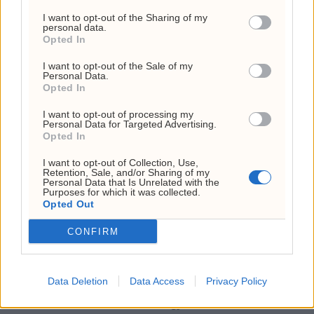
injections.
I want to opt-out of the Sharing of my
personal data.
AI
DOW JONES
ELON MUSK
FORD
Opted In
KUNSTIG INTELLIGENS
NASDAQ COMPOSITE
I want to opt-out of the Sale of my
Personal Data.
NYHETER
SP 500
TESLA
WALL STREET
Opted In
I want to opt-out of processing my
Personal Data for Targeted Advertising.
Opted In
I want to opt-out of Collection, Use,
Retention, Sale, and/or Sharing of my
Personal Data that Is Unrelated with the
ANNONSE
Purposes for which it was collected.
Opted Out
USA:
EU
Trump
Sprekker
CONFIRM
Hormuz-
innfører
vil
funnet i
avtale
nye
sparke
nær 500
kan
sanksjoner
Lisa
Boeing-
Data Deletion
Data Access
Privacy Policy
ventes
mot
Cook
fly
snart
Russland
igjen