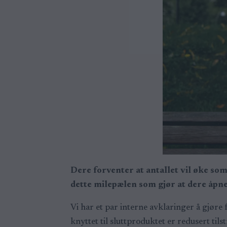
Dere forventer at antallet vil øke so
dette milepælen som gjør at dere åpn
Vi har et par interne avklaringer å gjøre 
knyttet til sluttproduktet er redusert ti