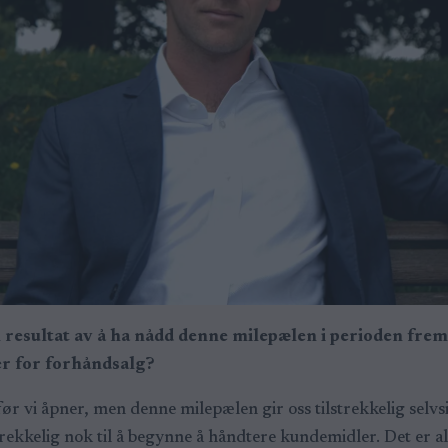
m resultat av å ha nådd denne milepælen i perioden fre
er for forhåndsalg?
før vi åpner, men denne milepælen gir oss tilstrekkelig selvs
lstrekkelig nok til å begynne å håndtere kundemidler. Det er 