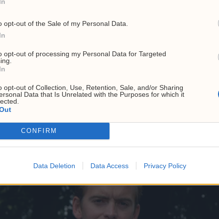
In
 sin interesse har passert 2200, hvordan måler dere de
o opt-out of the Sale of my Personal Data.
In
et melder seg på mailinglisten vår via lokotech.no. Der kartl
rrelsen på nåværende operation og kjøpelyst.
to opt-out of processing my Personal Data for Targeted
ing.
In
ft?
o opt-out of Collection, Use, Retention, Sale, and/or Sharing
ncompassing individuals and companies that are newly enterin
ersonal Data that Is Unrelated with the Purposes for which it
lected.
ASIC miners. Nonetheless, it is noteworthy that the largest 
Out
o extremes says Ben.
CONFIRM
Data Deletion
Data Access
Privacy Policy