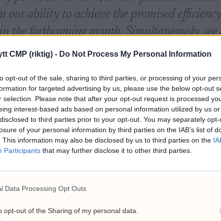
in our ability to achieve the promised efficienc
in the forthcoming month. Simultaneously, we 
t only optimizes our capacity to introduce th
tt CMP (riktig) -
Do Not Process My Personal Information
nables us to explore various revenue streams in
to opt-out of the sale, sharing to third parties, or processing of your per
formation for targeted advertising by us, please use the below opt-out s
r selection. Please note that after your opt-out request is processed y
eing interest-based ads based on personal information utilized by us or
rer mellom mineren og nettverkene. Denne er frittstående o
disclosed to third parties prior to your opt-out. You may separately opt-
 Dette for å sikre seg at det ikke er annet utstyr som står for
losure of your personal information by third parties on the IAB’s list of
ge pools for å replisere resultatene forklarer Ola Stene Jo
. This information may also be disclosed by us to third parties on the
IA
Participants
that may further disclose it to other third parties.
hnology Readiness Level 5, hva betyr det?
knologistandard som brukes for teknologiutviklere for å kl
l Data Processing Opt Outs
lare milepæler og en av dem er at man er i stand til å få sin
ert miljø som er TRL4). Lokotech pusher fortløpende videre he
o opt-out of the Sharing of my personal data.