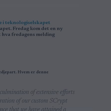
 i teknologiselskapet
skapet. Fredag kom det en ny
t hva fredagens melding
redjepart. Hvem er denne
 culmination of extensive efforts
peration of our custom SCrypt
nce that we have attained a