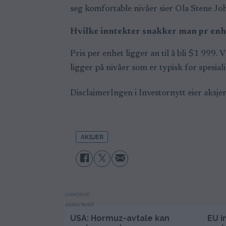
seg komfortable nivåer sier Ola Stene Jo
Hvilke inntekter snakker man pr enhe
Pris per enhet ligger an til å bli $1 999
ligger på nivåer som er typisk for spesia
Disclaimer
Ingen i Investornytt eier aksj
AKSJER
ANNONSE
USA: Hormuz-avtale kan
EU i