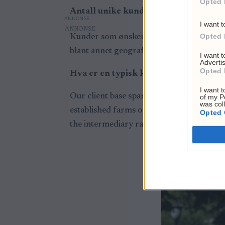
Opted 
Antall unike kunder som har indikert
ANNONSE
I want t
Opted 
Kunder som ønsker å delta på forhåndssalg
blant annet geografisk plassering og stø
I want 
Advertis
Opted 
Hva er en typisk kunde? privat/bedri
I want t
Our client base spans a wide spectrum, e
of my P
was col
established farms operating thousands of 
Opted 
the intermediary range between these tw