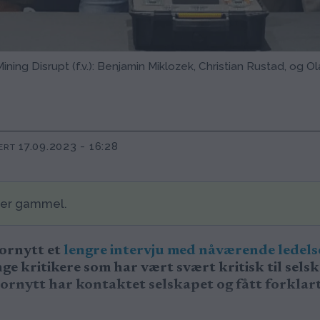
ning Disrupt (f.v.): Benjamin Miklozek, Christian Rustad, og 
17.09.2023 - 16:28
ERT
der gammel.
tornytt et
lengre intervju med nåværende ledelse
nge kritikere som har vært svært kritisk til sel
tornytt har kontaktet selskapet og fått forklar