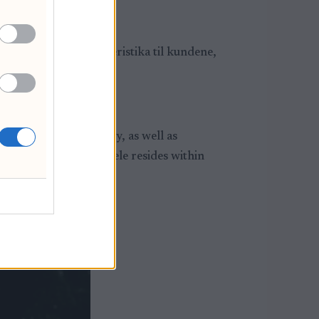
tte?
egger vi litt karakteristika til kundene,
g the mining industry, as well as
segment of our clientele resides within