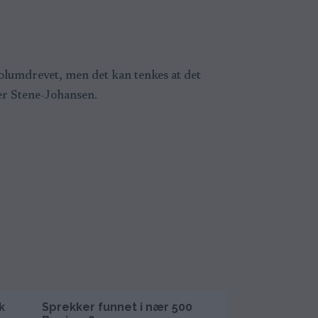
 volumdrevet, men det kan tenkes at det
ter Stene-Johansen.
k
Sprekker funnet i nær 500
Nordic Mining 