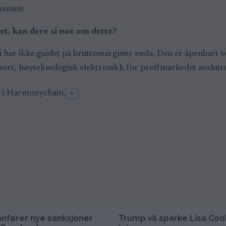
hansen.
t, kan dere si noe om dette?
. Vi har ikke guidet på bruttomarginer enda. Den er åpenbart
lisert, høyteknologisk elektronikk for proffmarkedet avslut
er i Harmonychain.
×
nnfører nye sanksjoner
Trump vil sparke Lisa Coo