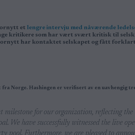
tornytt et
lengre intervju med nåværende ledelse
nge kritikere som har vært svært kritisk til sel
tornytt har kontaktet selskapet og fått forklar
t fra Norge. Hashingen er verifisert av en uavhengig t
t milestone for our organization, reflecting the
goal. We have successfully witnessed the live o
rty pool. Furthermore, we are pleased to annou