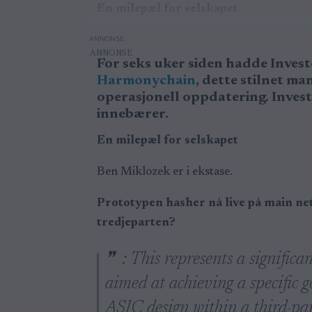
En milepæl for selskapet
ANNONSE
For seks uker siden hadde Inves
Harmonychain
, dette stilnet ma
operasjonell oppdatering. Inves
innebærer.
En milepæl for selskapet
Ben Miklozek er i ekstase.
Prototypen hasher nå live på main ne
tredjeparten?
: This represents a significan
aimed at achieving a specific 
ASIC design within a third-pa