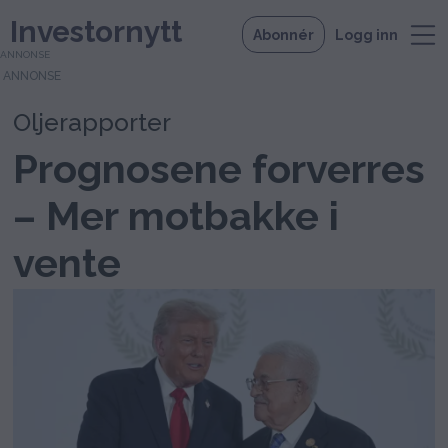
Investornytt
Abonnér
Logg inn
ANNONSE
Oljerapporter
Prognosene forverres
– Mer motbakke i
vente