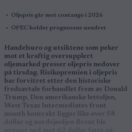
Oljepris går mot contango i 2026
OPEC holder prognosene uendret
Handelsuro og utsiktene som peker
mot et kraftig oversupplert
oljemarked presser oljepris nedover
på tirsdag. Risikopremien i oljepris
har forvitret etter den historiske
fredsavtale forhandlet frem av Donald
Trump. Den amerikanske lettoljen,
West Texas Intermediates front
month kontrakt ligger like over 58
dollar og nordsjøoljen Brent ble
presset ned mot 62 dollar fatet på