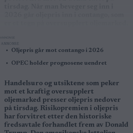
tirsdag. Når man beveger seg inn i
2026 går oljepris inn i contango, som
er et tegn på oversupplert oljemarked.
ANNONSE
Oljepris går mot contango i 2026
OPEC holder prognosene uendret
Handelsuro og utsiktene som peker
mot et kraftig oversupplert
oljemarked presser oljepris nedover
på tirsdag. Risikopremien i oljepris
har forvitret etter den historiske
fredsavtale forhandlet frem av Donald