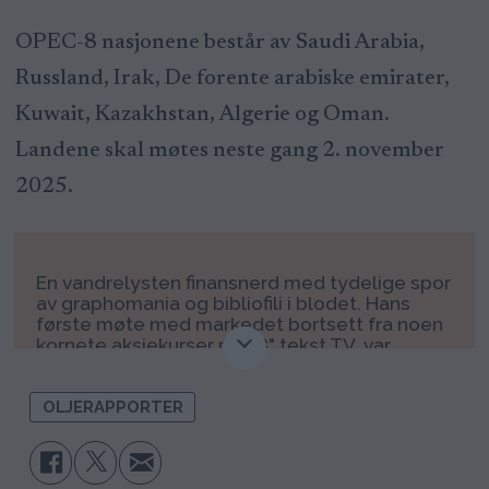
OPEC-8 nasjonene består av Saudi Arabia,
Russland, Irak, De forente arabiske emirater,
Kuwait, Kazakhstan, Algerie og Oman.
Landene skal møtes neste gang 2. november
2025.
En vandrelysten finansnerd med tydelige spor
av graphomania og bibliofili i blodet. Hans
første møte med markedet bortsett fra noen
kornete aksjekurser på 28" tekst TV, var
igjennom Odin fondene i 2000 – 2001. Der
diversifiserte han pengene ut på ODIN
Offshore, ODIN Norden og ODIN Finland, helt
OLJERAPPORTER
tilfeldig. Etter å først dyppet stortåen
forsiktig ned i vannet ble han etter hvert
hektet. I 2002 gjorde han sin første handel i en