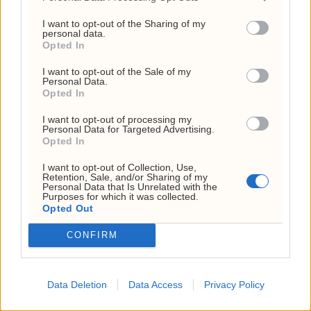
Alarm om USAs
I want to opt-out of the Sharing of my
personal data.
minkende våpenlagre
Opted In
I want to opt-out of the Sale of my
Personal Data.
Opted In
Siste
Mest lest
I want to opt-out of processing my
Personal Data for Targeted Advertising.
Opted In
MEST LESTE ARTIKLER
I want to opt-out of Collection, Use,
Retention, Sale, and/or Sharing of my
Personal Data that Is Unrelated with the
Lubna Jafferys VM-reise
Purposes for which it was collected.
kostet 136.778 kroner –
Opted Out
Anne Lindboe brukte
CONFIRM
43.524
6. august 2026 - 13:04
Data Deletion
Data Access
Privacy Policy
USA har brukt opp 143