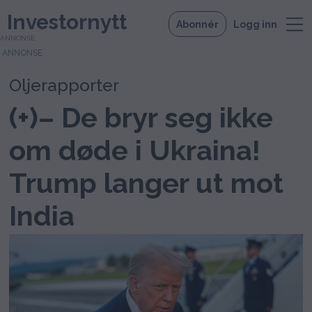
Investornytt
Abonnér
Logg inn
ANNONSE
Oljerapporter
(+)– De bryr seg ikke
om døde i Ukraina!
Trump langer ut mot
India