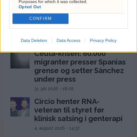
Purposes for which it was collected.
Hvorfor døde Olaf Tufte?
Opted Out
Hjertestans,
CONFIRM
vaksinespørsmål og
toppidrettens risiko
Data Deletion
Data Access
Privacy Policy
26. juli 2026 - 12:17
Ceuta-krisen: 60.000
migranter presser Spanias
grense og setter Sánchez
under press
31. juli 2026 - 18:08
Circio henter RNA-
veteran til styret før
klinisk satsing i genterapi
4. august 2026 - 14:37