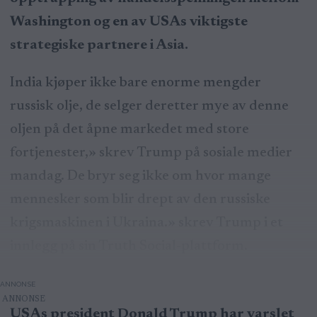
Washington og en av USAs viktigste
strategiske partnere i Asia.
India kjøper ikke bare enorme mengder
russisk olje, de selger deretter mye av denne
oljen på det åpne markedet med store
fortjenester,» skrev Trump på sosiale medier
mandag. De bryr seg ikke om hvor mange
mennesker som blir drept av den russiske
krigsmaskinen i Ukraina.» skrev Trump i et
innlegg på sin Truth Social-plattform.
ANNONSE
USAs president Donald Trump har varslet