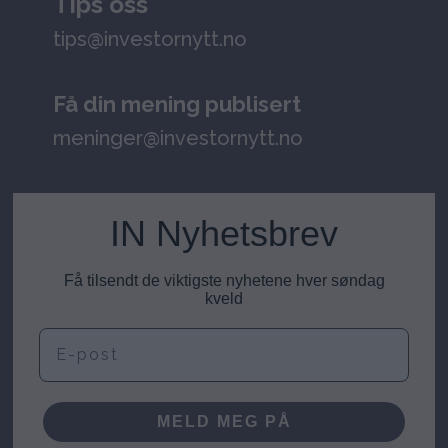
Tips oss
tips@investornytt.no
Få din mening publisert
meninger@investornytt.no
IN Nyhetsbrev
Få tilsendt de viktigste nyhetene hver søndag
kveld
E-post
MELD MEG PÅ