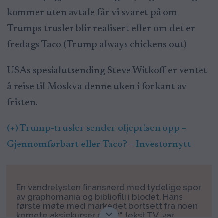
kommer uten avtale får vi svaret på om
Trumps trusler blir realisert eller om det er
fredags Taco (Trump always chickens out)
USAs spesialutsending Steve Witkoff er ventet
å reise til Moskva denne uken i forkant av
fristen.
(+) Trump-trusler sender oljeprisen opp –
Gjennomførbart eller Taco? – Investornytt
En vandrelysten finansnerd med tydelige spor
av graphomania og bibliofili i blodet. Hans
første møte med markedet bortsett fra noen
kornete aksjekurser på 28" tekst TV, var