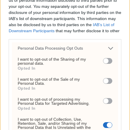
us or personal information disclosed to third parties prior to
your opt-out. You may separately opt-out of the further
disclosure of your personal information by third parties on the
IAB’s list of downstream participants. This information may
also be disclosed by us to third parties on the
IAB’s List of
Downstream Participants
that may further disclose it to other
third parties.
Personal Data Processing Opt Outs
Slakter Bech Holtes
I want to opt-out of the Sharing of my
Norge-fortelling: –
personal data.
Opted In
Maga-aktig
I want to opt-out of the Sale of my
Personal Data.
Opted In
I want to opt-out of processing my
Siste
Mest lest
Personal Data for Targeted Advertising.
Opted In
MEST LESTE ARTIKLER
I want to opt-out of Collection, Use,
Retention, Sale, and/or Sharing of my
Personal Data that Is Unrelated with the