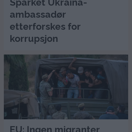
Sparket Ukraina-
ambassadør
etterforskes for
korrupsjon
EU: Ingen migranter