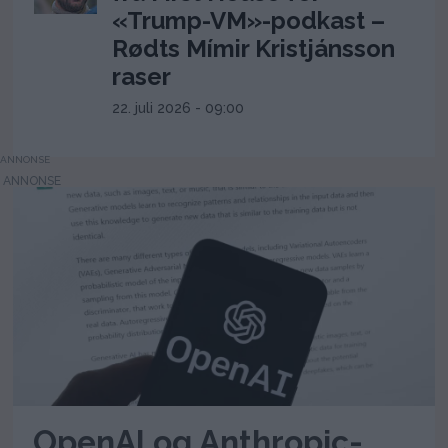
«Trump-VM»-podkast –
Rødts Mímir Kristjánsson
raser
22. juli 2026 - 09:00
ANNONSE
OpenAI og Anthropic-