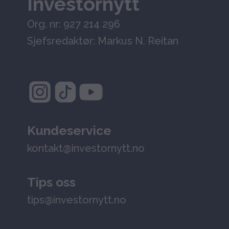
Investornytt
Org. nr: 927 214 296
Sjefsredaktør: Markus N. Reitan
Kundeservice
kontakt@investornytt.no
Tips oss
tips@investornytt.no