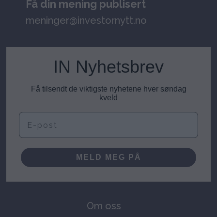
Få din mening publisert
meninger@investornytt.no
IN Nyhetsbrev
Få tilsendt de viktigste nyhetene hver søndag
kveld
E-post
MELD MEG PÅ
Om oss