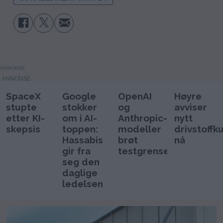
ANNONSE
SpaceX
Google
OpenAI
Høyre
stupte
stokker
og
avviser
etter KI-
om i AI-
Anthropic-
nytt
skepsis
toppen:
modeller
drivstoffku
Hassabis
brøt
nå
gir fra
testgrenser
seg den
daglige
ledelsen