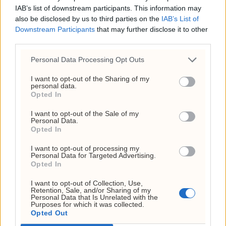
IAB’s list of downstream participants. This information may
also be disclosed by us to third parties on the
IAB’s List of
Downstream Participants
that may further disclose it to other
third parties.
Google stokker om i AI-
Personal Data Processing Opt Outs
toppen: Hassabis gir fra
I want to opt-out of the Sharing of my
personal data.
Opted In
seg den daglige
I want to opt-out of the Sale of my
ledelsen
Personal Data.
Opted In
I want to opt-out of processing my
Personal Data for Targeted Advertising.
Opted In
Siste
Mest lest
I want to opt-out of Collection, Use,
Retention, Sale, and/or Sharing of my
Personal Data that Is Unrelated with the
MEST LESTE ARTIKLER
Purposes for which it was collected.
Opted Out