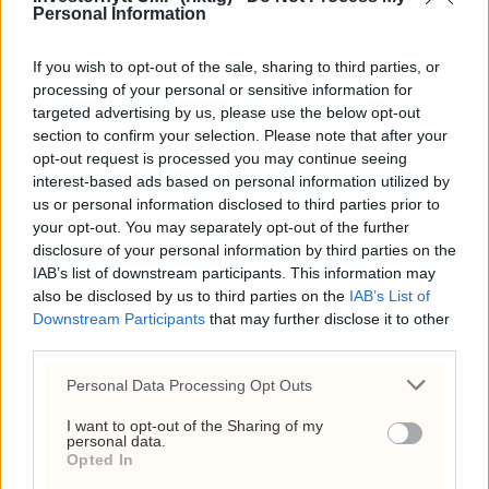
Personal Information
triggere i Italia
If you wish to opt-out of the sale, sharing to third parties, or
Zenith Energy har gass i produksjon og
processing of your personal or sensitive information for
200 megawatt sol på tegnebrettet i Italia.
targeted advertising by us, please use the below opt-out
Sjefen forklarer hva aksjonærer bør
section to confirm your selection. Please note that after your
merke seg i tiden fremover.
opt-out request is processed you may continue seeing
interest-based ads based on personal information utilized by
us or personal information disclosed to third parties prior to
your opt-out. You may separately opt-out of the further
disclosure of your personal information by third parties on the
IAB’s list of downstream participants. This information may
also be disclosed by us to third parties on the
IAB’s List of
Downstream Participants
that may further disclose it to other
third parties.
Personal Data Processing Opt Outs
I want to opt-out of the Sharing of my
personal data.
Investeringene stuper
Opted In