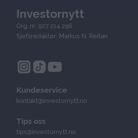
Investornytt
Org. nr: 927 214 296
Sjefsredaktør: Markus N. Reitan
Kundeservice
kontakt@investornytt.no
Tips oss
tips@investornytt.no