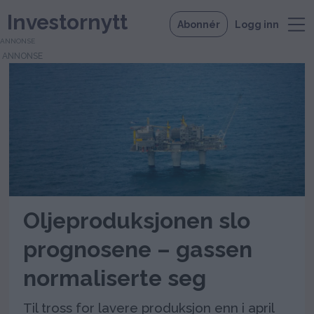
Investornytt
Abonnér
Logg inn
ANNONSE
Tag:
gassproduksjon
Oljeproduksjonen slo
prognosene – gassen
normaliserte seg
Til tross for lavere produksjon enn i april