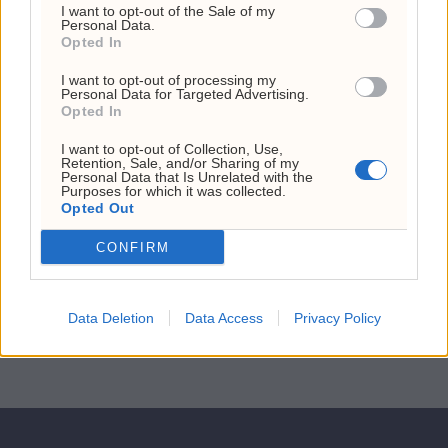
Ny teknologi forlenger feltlevetid, men
I want to opt-out of the Sale of my
Personal Data.
investeringer må økes for å unngå
Opted In
fremtidig produksjonsfall.
I want to opt-out of processing my
Personal Data for Targeted Advertising.
ANNONSE
Opted In
ANNONSE
ANNONSE
I want to opt-out of Collection, Use,
ANNONSE
Retention, Sale, and/or Sharing of my
ANNONSE
Personal Data that Is Unrelated with the
ANNONSE
Purposes for which it was collected.
ANNONSE
Opted Out
ANNONSE
ANNONSE
ANNONSE
CONFIRM
ANNONSE
ANNONSE
ANNONSE
Data Deletion
Data Access
Privacy Policy