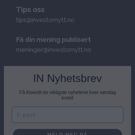
Tips oss
tips@investornytt.no
Få din mening publisert
meninger@investornytt.no
IN Nyhetsbrev
Få tilsendt de viktigste nyhetene hver søndag
kveld
E-post
MELD MEG PÅ