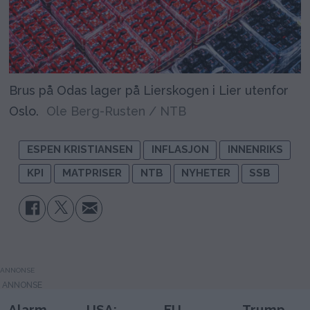
Brus på Odas lager på Lierskogen i Lier utenfor
Oslo.
Ole Berg-Rusten / NTB
ESPEN KRISTIANSEN
INFLASJON
INNENRIKS
KPI
MATPRISER
NTB
NYHETER
SSB
ANNONSE
Alarm
USA:
EU
Trump