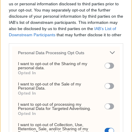
us or personal information disclosed to third parties prior to
your opt-out. You may separately opt-out of the further
Siste
Mest lest
disclosure of your personal information by third parties on the
IAB’s list of downstream participants. This information may
also be disclosed by us to third parties on the
IAB’s List of
MEST LESTE ARTIKLER
Downstream Participants
that may further disclose it to other
third parties.
Lubna Jafferys VM-reise
kostet 136.778 kroner –
Personal Data Processing Opt Outs
Anne Lindboe brukte
I want to opt-out of the Sharing of my
personal data.
43.524
Opted In
6. august 2026 - 13:04
I want to opt-out of the Sale of my
Personal Data.
USA har brukt opp 143
Opted In
millioner fat olje – derfor
I want to opt-out of processing my
følger markedet feil tall
Personal Data for Targeted Advertising.
Opted In
6. august 2026 - 11:29
I want to opt-out of Collection, Use,
Ceuta-krisen: 60.000
Retention, Sale, and/or Sharing of my