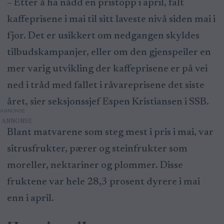
– Etter å ha nådd en pristopp i april, falt
kaffeprisene i mai til sitt laveste nivå siden mai i
fjor. Det er usikkert om nedgangen skyldes
tilbudskampanjer, eller om den gjenspeiler en
mer varig utvikling der kaffeprisene er på vei
ned i tråd med fallet i råvareprisene det siste
året, sier seksjonssjef Espen Kristiansen i SSB.
ANNONSE
Blant matvarene som steg mest i pris i mai, var
sitrusfrukter, pærer og steinfrukter som
moreller, nektariner og plommer. Disse
fruktene var hele 28,3 prosent dyrere i mai
enn i april.