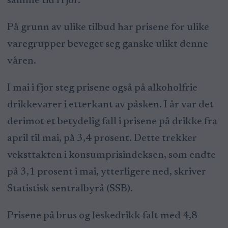
samme tid i fjor.
På grunn av ulike tilbud har prisene for ulike
varegrupper beveget seg ganske ulikt denne
våren.
I mai i fjor steg prisene også på alkoholfrie
drikkevarer i etterkant av påsken. I år var det
derimot et betydelig fall i prisene på drikke fra
april til mai, på 3,4 prosent. Dette trekker
veksttakten i konsumprisindeksen, som endte
på 3,1 prosent i mai, ytterligere ned, skriver
Statistisk sentralbyrå (SSB).
Prisene på brus og leskedrikk falt med 4,8