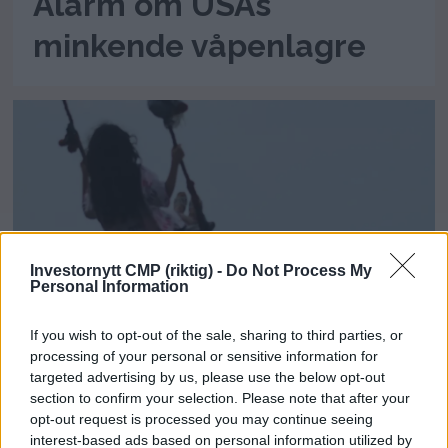
Alarm om USAs
minkende våpenlagre
Investornytt CMP (riktig) -
Do Not Process My
Personal Information
If you wish to opt-out of the sale, sharing to third parties, or
USA: Hormuz-avtale kan
processing of your personal or sensitive information for
targeted advertising by us, please use the below opt-out
ventes snart
section to confirm your selection. Please note that after your
opt-out request is processed you may continue seeing
interest-based ads based on personal information utilized by