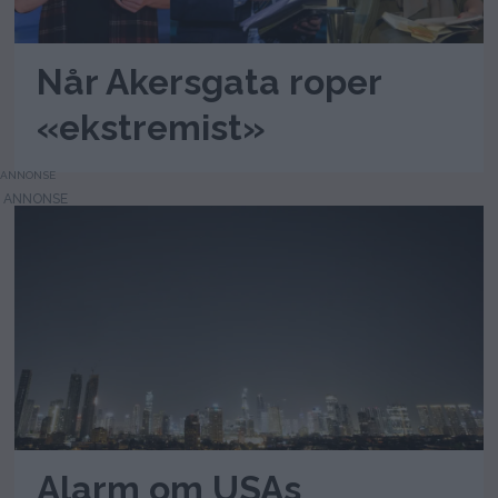
Når Akersgata roper
«ekstremist»
ANNONSE
Alarm om USAs