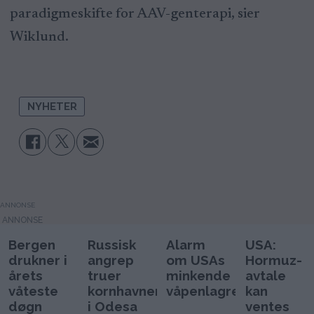
paradigmeskifte for AAV-genterapi, sier
Wiklund.
NYHETER
ANNONSE
Bergen
Russisk
Alarm
USA:
drukner i
angrep
om USAs
Hormuz-
årets
truer
minkende
avtale
våteste
kornhavnen
våpenlagre
kan
døgn
i Odesa
ventes