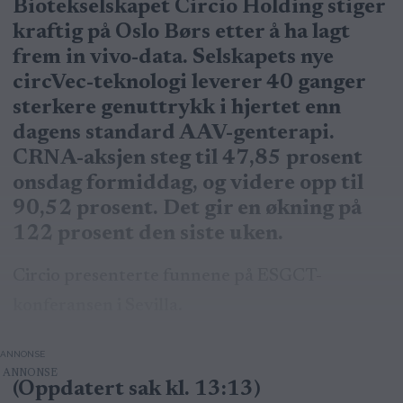
Biotekselskapet Circio Holding stiger
kraftig på Oslo Børs etter å ha lagt
frem in vivo-data. Selskapets nye
circVec-teknologi leverer 40 ganger
sterkere genuttrykk i hjertet enn
dagens standard AAV-genterapi.
CRNA-aksjen steg til 47,85 prosent
onsdag formiddag, og videre opp til
90,52 prosent. Det gir en økning på
122 prosent den siste uken.
Circio presenterte funnene på ESGCT-
konferansen i Sevilla.
ANNONSE
(Oppdatert sak kl. 13:13)