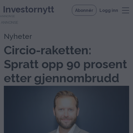
Investornytt
Abonnér
Logg inn
ANNONSE
Nyheter
Circio-raketten:
Spratt opp 90 prosent
etter gjennombrudd