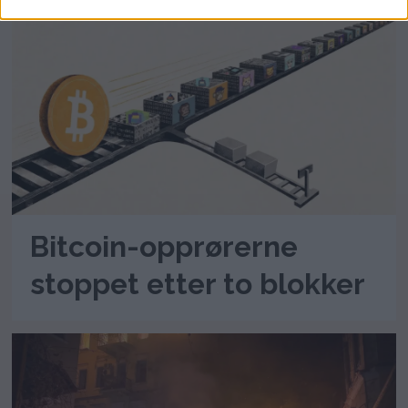
Bitcoin-opprørerne
stoppet etter to blokker