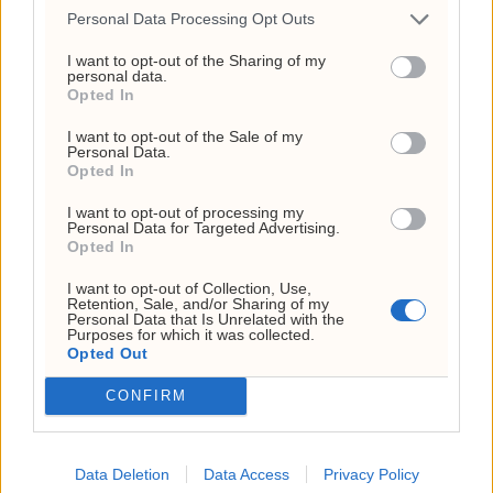
likhetskultur
Personal Data Processing Opt Outs
3. august 2026 - 10:03
I want to opt-out of the Sharing of my
personal data.
Opted In
ANNONSE
I want to opt-out of the Sale of my
Personal Data.
Opted In
I want to opt-out of processing my
Personal Data for Targeted Advertising.
Opted In
I want to opt-out of Collection, Use,
Retention, Sale, and/or Sharing of my
Personal Data that Is Unrelated with the
Purposes for which it was collected.
Opted Out
«Vestens fakkel» reises
CONFIRM
ved Musks Starbase
Data Deletion
Data Access
Privacy Policy