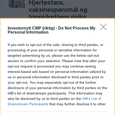
Hjertestans,
vaksinespørsmål og
toppidrettens risiko
26. juli 2026 - 12:17
Investornytt CMP (riktig) -
Do Not Process My
Personal Information
Ukens aksje: Kan ta av
etter Trumps Iran-pause
If you wish to opt-out of the sale, sharing to third parties, or
processing of your personal or sensitive information for
2. august 2026 - 12:17
targeted advertising by us, please use the below opt-out
Ukens aksje tar ferie:
section to confirm your selection. Please note that after your
opt-out request is processed you may continue seeing
Espen Teigland i Syden
interest-based ads based on personal information utilized by
9. august 2026 - 15:19
us or personal information disclosed to third parties prior to
your opt-out. You may separately opt-out of the further
Hvem eier
disclosure of your personal information by third parties on the
rettferdigheten?
IAB’s list of downstream participants. This information may
also be disclosed by us to third parties on the
IAB’s List of
Formuesskatt,
Downstream Participants
that may further disclose it to other
verdiskaping og norsk
third parties.