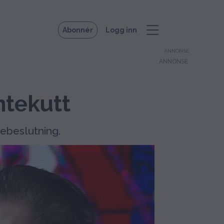
Abonnér
Logg inn
ANNONSE
ntekutt
tebeslutning.