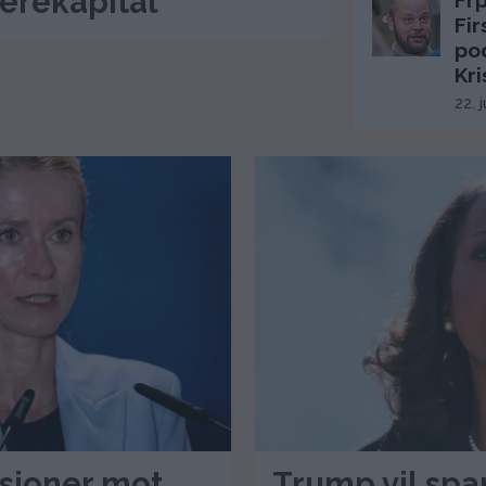
ierekapital
Frp
Fi
po
Kri
22. 
ksjoner mot
Trump vil spa