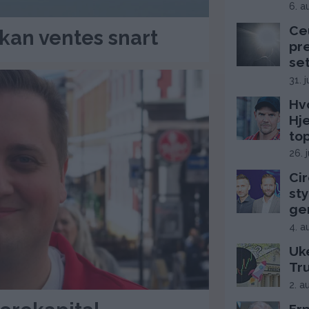
6. a
Ce
kan ventes snart
pr
se
31. 
Hv
Hj
top
26. 
Cir
sty
ge
4. a
Uke
Tr
2. a