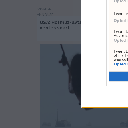
Opted 
ANNONSE
I want t
Opted 
USA: Hormuz-avtale kan
EU i
ventes snart
mot
I want 
Advertis
Opted 
I want t
of my P
was col
Opted 