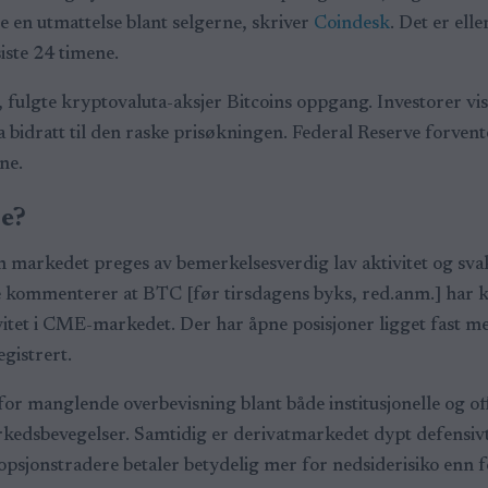
 en utmattelse blant selgerne, skriver
Coindesk
. Det er ell
iste 24 timene.
fulgte kryptovaluta-aksjer Bitcoins oppgang. Investorer vise
idratt til den raske prisøkningen. Federal Reserve forvent
ene.
se?
arkedet preges av bemerkelsesverdig lav aktivitet og svak 
de kommenterer at BTC [før tirsdagens byks, red.anm.] har 
ivitet i CME-markedet. Der har åpne posisjoner ligget fast
egistrert.
for manglende overbevisning blant både institusjonelle og off
kedsbevegelser. Samtidig er derivatmarkedet dypt defensivt.
opsjonstradere betaler betydelig mer for nedsiderisiko enn 