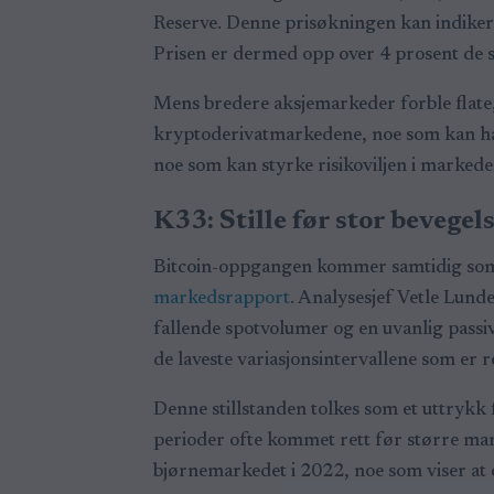
Reserve. Denne prisøkningen kan indikere
Prisen er dermed opp over 4 prosent de s
Mens bredere aksjemarkeder forble flate, 
kryptoderivatmarkedene, noe som kan ha b
noe som kan styrke risikoviljen i marked
K33: Stille før stor bevegel
Bitcoin-oppgangen kommer samtidig som m
markedsrapport
. Analysesjef Vetle Lun
fallende spotvolumer og en uvanlig pass
de laveste variasjonsintervallene som er r
Denne stillstanden tolkes som et uttrykk 
perioder ofte kommet rett før større mar
bjørnemarkedet i 2022, noe som viser at 