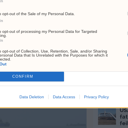
In
o opt-out of the Sale of my Personal Data.
In
nnfører nye sanksjoner
Trump vil sparke Lisa Coo
 Russland
igjen
to opt-out of processing my Personal Data for Targeted
ing.
In
o opt-out of Collection, Use, Retention, Sale, and/or Sharing
Siste
ersonal Data that Is Unrelated with the Purposes for which it
lected.
Out
MEST LESTE A
CONFIRM
Lu
13
br
Data Deletion
Data Access
Privacy Policy
6. a
USA
fat
fei