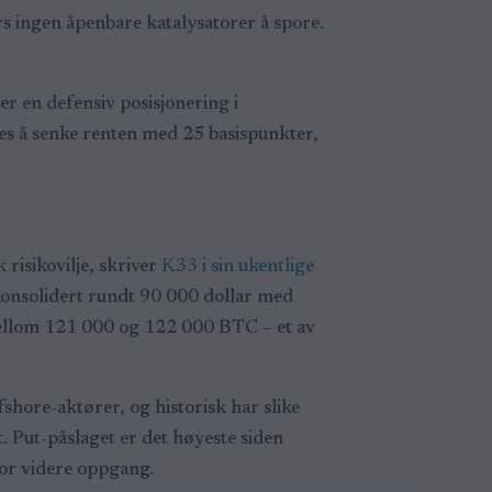
ers ingen åpenbare katalysatorer å spore.
r en defensiv posisjonering i
es å senke renten med 25 basispunkter,
risikovilje, skriver
K33 i sin ukentlige
konsolidert rundt 90 000 dollar med
 mellom 121 000 og 122 000 BTC – et av
shore-aktører, og historisk har slike
 Put-påslaget er det høyeste siden
for videre oppgang.