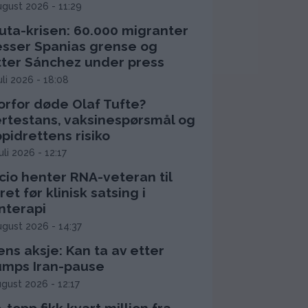
ugust 2026 - 11:29
uta-krisen: 60.000 migranter
esser Spanias grense og
tter Sánchez under press
juli 2026 - 18:08
orfor døde Olaf Tufte?
ertestans, vaksinespørsmål og
pidrettens risiko
juli 2026 - 12:17
cio henter RNA-veteran til
ret før klinisk satsing i
nterapi
ugust 2026 - 14:37
ns aksje: Kan ta av etter
umps Iran-pause
ugust 2026 - 12:17