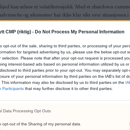
kjed kan utløse et volatilitetssjokk. Med et shutdown-ramm
 halvmørke og økonomer har ikke klar sikt over situasjonen i
annsynlighet er priset inn for et kutt på 25 basispunkter. D
tt CMP (riktig) -
Do Not Process My Personal Information
 i år.
narier og kan bli tvunget til brå reposisjonering dersom Powe
to opt-out of the sale, sharing to third parties, or processing of your per
formation for targeted advertising by us, please use the below opt-out s
rvatører omtaler som et «haukete kutt».
r selection. Please note that after your opt-out request is processed y
eing interest-based ads based on personal information utilized by us or
rell risikoaversjon i derivatmarkedene, lave volumer og et 
disclosed to third parties prior to your opt-out. You may separately opt-
an fungere som en tennsats – enten for et nytt bein opp, ell
losure of your personal information by third parties on the IAB’s list of
. This information may also be disclosed by us to third parties on the
IA
Participants
that may further disclose it to other third parties.
NYHETER
VETLE LUNDE
l Data Processing Opt Outs
o opt-out of the Sharing of my personal data.