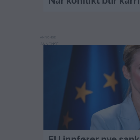
Når konflikt blir karr
ANNONSE
EU innfører nye san