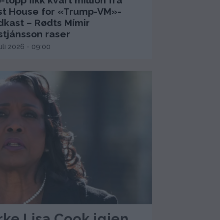
-topp fikk kvart million fra
rst House for «Trump-VM»-
dkast – Rødts Mímir
stjánsson raser
juli 2026 - 09:00
rke Lisa Cook igjen