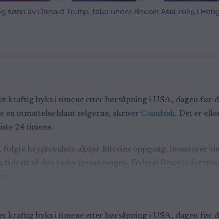
og sønn av Donald Trump, taler under Bitcoin Asia 2025 i Hong
r et kraftig byks i timene etter børsåpning i USA, dagen før 
 en utmattelse blant selgerne, skriver
Coindesk
. Det er ell
iste 24 timene.
fulgte kryptovaluta-aksjer Bitcoins oppgang. Investorer vise
idratt til den raske prisøkningen. Federal Reserve forvent
ene.
r et kraftig byks i timene etter børsåpning i USA, dagen før 