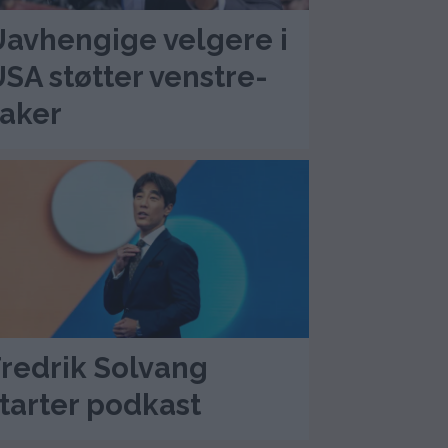
avhengige velgere i
SA støtter venstre-
aker
redrik Solvang
tarter podkast