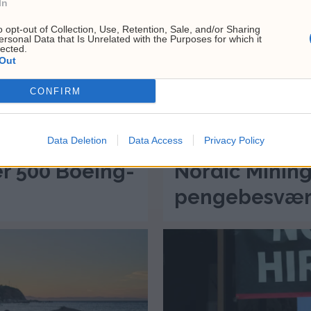
In
o opt-out of Collection, Use, Retention, Sale, and/or Sharing
ersonal Data that Is Unrelated with the Purposes for which it
lected.
Out
CONFIRM
Data Deletion
Data Access
Privacy Policy
ær 500 Boeing-
Nordic Mining
pengebesvær 