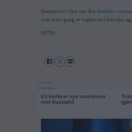
Sommeren i fjor var den
desidert varmes
som noen gang er registrert i Europa, og 
(NTB)
ANNONSE
EU innfører nye sanksjoner
Trum
mot Russland
igje