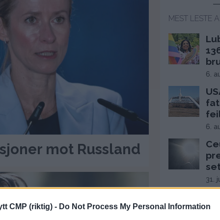
MEST LESTE A
Lu
13
br
6. a
USA
fat
fei
6. a
Ce
ksjoner mot Russland
pr
se
31. 
Hv
Hj
tt CMP (riktig) -
Do Not Process My Personal Information
top