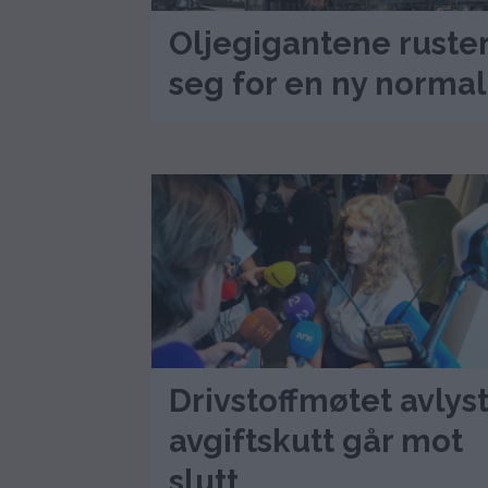
Oljegigantene ruste
seg for en ny normal
Drivstoffmøtet avlyst
avgiftskutt går mot
slutt