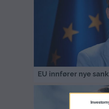
EU innfører nye san
Investorny