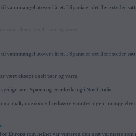
il vannmangel utover i året. I Spania er det flere steder sa
har vært eksepsjonelt tørr og varm.
il vannmangel utover i året. I Spania er det flere steder sa
har vært eksepsjonelt tørr og varm.
synlige sør i Spania og Frankrike og i Nord-Italia.
ormalt, noe som vil redusere vannføringen i mange elver. I 
er
 For Europa som helhet var vinteren den nest varmeste som 