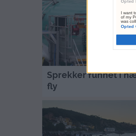
Opted 
I want t
of my P
was col
Opted 
Sprekker funnet i n
fly