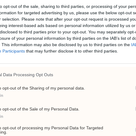
to opt-out of the sale, sharing to third parties, or processing of your per
26. 
formation for targeted advertising by us, please use the below opt-out s
Cir
r selection. Please note that after your opt-out request is processed y
sty
eing interest-based ads based on personal information utilized by us or
ge
disclosed to third parties prior to your opt-out. You may separately opt-
losure of your personal information by third parties on the IAB’s list of
4. a
. This information may also be disclosed by us to third parties on the
IA
Uke
Participants
that may further disclose it to other third parties.
Tr
2. a
a Cook igjen
l Data Processing Opt Outs
Frp
Fi
o opt-out of the Sharing of my personal data.
po
In
Kri
22. 
o opt-out of the Sale of my Personal Data.
In
to opt-out of processing my Personal Data for Targeted
ing.