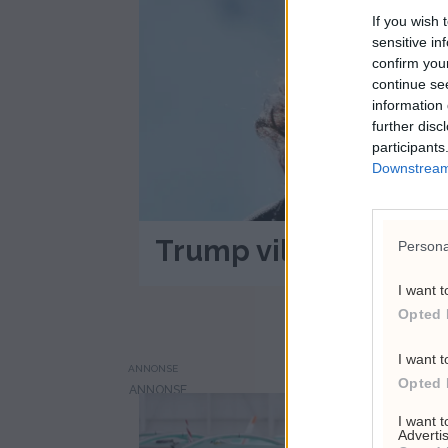
If you wish 
sensitive in
confirm you
continue se
information 
further disc
participants
Downstream 
Trump vil sparke Lis
Persona
I want t
Opted 
I want t
ANNONSE
Opted 
I want 
Advertis