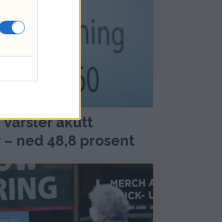
 varsler akutt
– ned 48,8 prosent