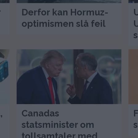
r
Derfor kan Hormuz-
U
optimismen slå feil
U
s
,
Canadas
F
statsminister om
s
tollsamtaler med