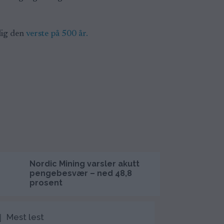
lig den
verste på 500 år.
Nordic Mining varsler akutt
Italia avviser 
pengebesvær – ned 48,8
ultimatum: Ho
prosent
grensekontro
Mest lest