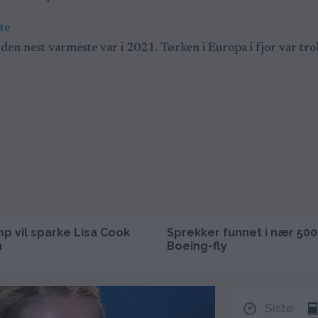
te
den nest varmeste var i 2021. Tørken i Europa i fjor var tro
p vil sparke Lisa Cook
Sprekker funnet i nær 500
n
Boeing-fly
Siste