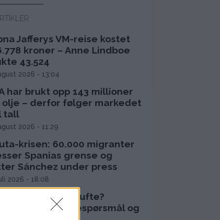
RTIKLER
bna Jafferys VM-reise kostet
6.778 kroner – Anne Lindboe
ukte 43.524
ugust 2026 - 13:04
 har brukt opp 143 millioner
 olje – derfor følger markedet
l tall
ugust 2026 - 11:29
uta-krisen: 60.000 migranter
esser Spanias grense og
tter Sánchez under press
juli 2026 - 18:08
orfor døde Olaf Tufte?
ertestans, vaksinespørsmål og
pidrettens risiko