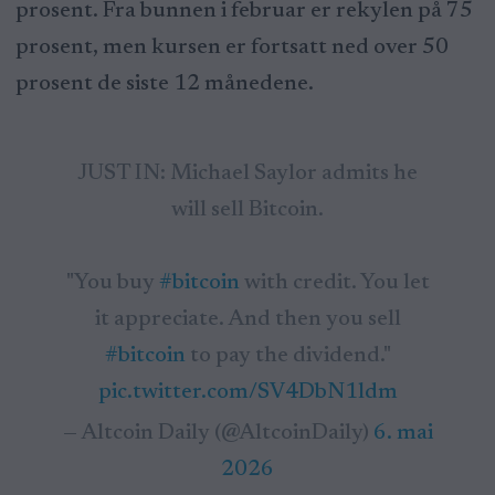
prosent. Fra bunnen i februar er rekylen på 75
prosent, men kursen er fortsatt ned over 50
prosent de siste 12 månedene.
JUST IN: Michael Saylor admits he
will sell Bitcoin.
"You buy
#bitcoin
with credit. You let
it appreciate. And then you sell
#bitcoin
to pay the dividend."
pic.twitter.com/SV4DbN1ldm
— Altcoin Daily (@AltcoinDaily)
6. mai
2026