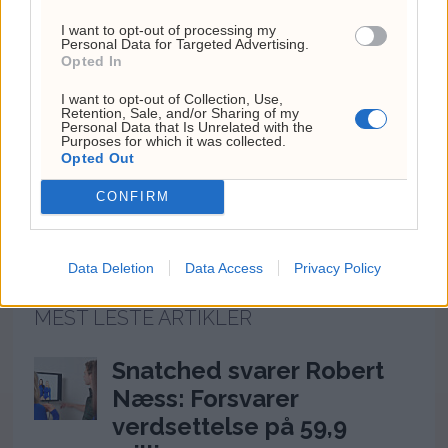
I want to opt-out of processing my
Google stokker om i AI-
Personal Data for Targeted Advertising.
Opted In
toppen: Hassabis gir fra
I want to opt-out of Collection, Use,
seg den daglige
Retention, Sale, and/or Sharing of my
Personal Data that Is Unrelated with the
Purposes for which it was collected.
ledelsen
Opted Out
CONFIRM
Siste
Mest lest
Data Deletion
Data Access
Privacy Policy
MEST LESTE ARTIKLER
Snatched svarer Robert
Næss: Forsvarer
verdsettelse på 59,9