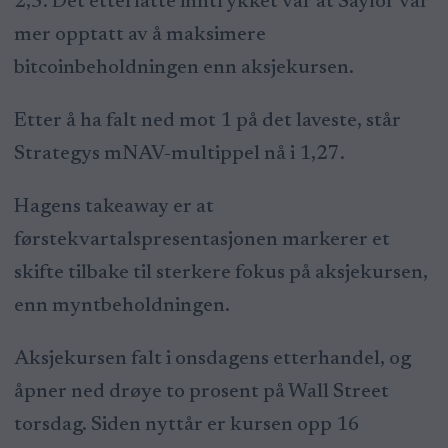
2,5. Det etterlatte inntrykket var at Saylor var
mer opptatt av å maksimere
bitcoinbeholdningen enn aksjekursen.
Etter å ha falt ned mot 1 på det laveste, står
Strategys mNAV-multippel nå i 1,27.
Hagens takeaway er at
førstekvartalspresentasjonen markerer et
skifte tilbake til sterkere fokus på aksjekursen,
enn myntbeholdningen.
Aksjekursen falt i onsdagens etterhandel, og
åpner ned drøye to prosent på Wall Street
torsdag. Siden nyttår er kursen opp 16