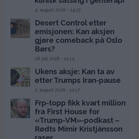
klinisk satsing i genterapi
4. august 2026 - 14:37
Desert Control etter
emisjonen: Kan aksjen
gjøre comeback på Oslo
Børs?
28. juli 2026 - 21:14
Ukens aksje: Kan ta av
etter Trumps Iran-pause
2. august 2026 - 12:17
Frp-topp fikk kvart million
fra First House for
«Trump-VM»-podkast –
Rødts Mímir Kristjánsson
raser