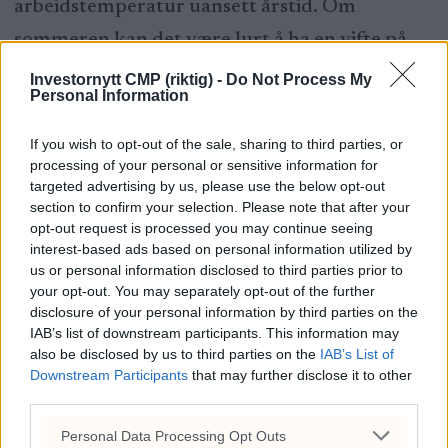
arbeidstemperatur uansett årstid. Om
sommeren kan det være lurt å ha en vifte på
hjemmekontoret slik at du kan jobbe også på
Investornytt CMP (riktig) -
Do Not Process My
Personal Information
de varmeste dagene.
If you wish to opt-out of the sale, sharing to third parties, or
processing of your personal or sensitive information for
targeted advertising by us, please use the below opt-out
ANNONSØRINNHOLD
section to confirm your selection. Please note that after your
opt-out request is processed you may continue seeing
interest-based ads based on personal information utilized by
us or personal information disclosed to third parties prior to
your opt-out. You may separately opt-out of the further
disclosure of your personal information by third parties on the
IAB’s list of downstream participants. This information may
ANNONSE
also be disclosed by us to third parties on the
IAB’s List of
Downstream Participants
that may further disclose it to other
third parties.
Canadas
Fredrik
Søreide
Ukraina
statsminister
Solvang
går
nær
Personal Data Processing Opt Outs
om
starter
hardt ut
eget