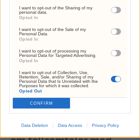
tollsamtaler
podkast
mot Frp:
luftvern
I want to opt-out of the Sharing of my
personal data.
med
–
–
Opted In
USA: –
Uansvarlig
Zelenskyj
Har blitt
takker
I want to opt-out of the Sale of my
stygge
Norge
Personal Data.
Opted In
I want to opt-out of processing my
Personal Data for Targeted Advertising.
Opted In
I want to opt-out of Collection, Use,
Retention, Sale, and/or Sharing of my
Personal Data that Is Unrelated with the
Purposes for which it was collected.
Opted Out
CONFIRM
Canadas statsminister
Data Deletion
Data Access
Privacy Policy