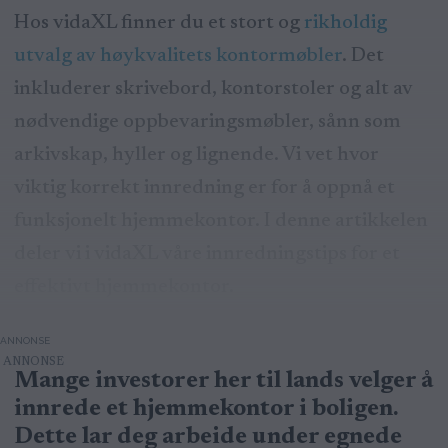
Hos vidaXL finner du et stort og
rikholdig
utvalg av høykvalitets kontormøbler
. Det
inkluderer skrivebord, kontorstoler og alt av
nødvendige oppbevaringsmøbler, sånn som
arkivskap, hyller og lignende. Vi vet hvor
viktig korrekt innredning er for å oppnå et
funksjonelt hjemmekontor. I denne artikkelen
deler vi i vidaXL våre innredningstips for et
effektivt hjemmekontor.
ANNONSE
Mange investorer her til lands velger å
innrede et hjemmekontor i boligen.
Dette lar deg arbeide under egnede