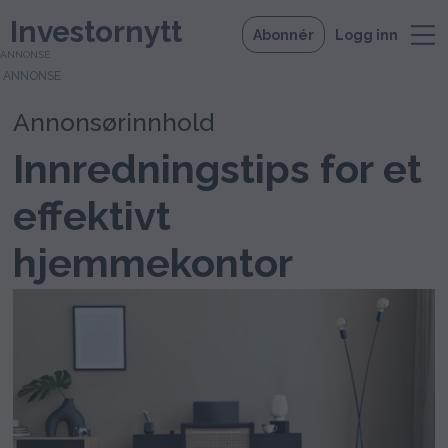
Investornytt
Abonnér
Logg inn
ANNONSE
Annonsørinnhold
Innredningstips for et
effektivt
hjemmekontor