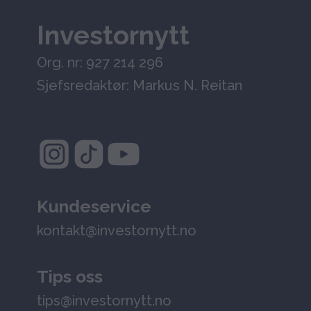
Investornytt
Org. nr: 927 214 296
Sjefsredaktør: Markus N. Reitan
Kundeservice
kontakt@investornytt.no
Tips oss
tips@investornytt.no