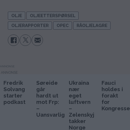
OLJE
OLJEETTERSPØRSEL
OLJERAPPORTER
OPEC
RÅOLJELAGRE
ANNONSE
Fredrik
Søreide
Ukraina
Fauci
Solvang
går
nær
holdes i
starter
hardt ut
eget
forakt
podkast
mot Frp:
luftvern
for
–
–
Kongresse
Uansvarlig
Zelenskyj
takker
Norge