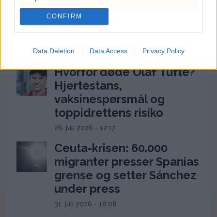
kostet 136.778 kroner –
CONFIRM
Anne Lindboe brukte
43.524
Data Deletion
Data Access
Privacy Policy
6. august 2026 - 13:04
Hvorfor døde Olaf Tufte?
Hjertestans,
vaksinespørsmål og
toppidrettens risiko
26. juli 2026 - 12:17
Ceuta-krisen: 60.000
migranter presser Spanias
grense og setter Sánchez
under press
31. juli 2026 - 18:08