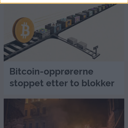
Bitcoin-opprørerne
stoppet etter to blokker