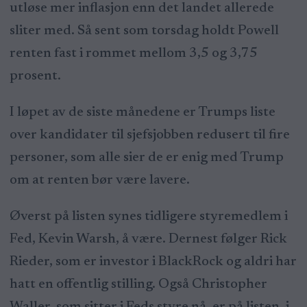
utløse mer inflasjon enn det landet allerede
sliter med. Så sent som torsdag holdt Powell
renten fast i rommet mellom 3,5 og 3,75
prosent.
I løpet av de siste månedene er Trumps liste
over kandidater til sjefsjobben redusert til fire
personer, som alle sier de er enig med Trump
om at renten bør være lavere.
Øverst på listen synes tidligere styremedlem i
Fed, Kevin Warsh, å være. Dernest følger Rick
Rieder, som er investor i BlackRock og aldri har
hatt en offentlig stilling. Også Christopher
Waller, som sitter i Feds styre nå, er på listen, i