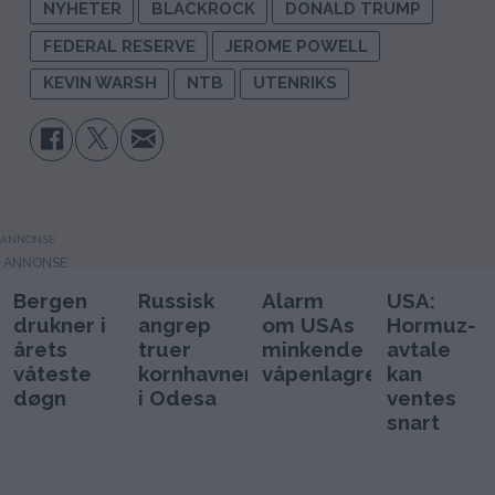
NYHETER
BLACKROCK
DONALD TRUMP
FEDERAL RESERVE
JEROME POWELL
KEVIN WARSH
NTB
UTENRIKS
ANNONSE
Bergen
Russisk
Alarm
USA:
drukner i
angrep
om USAs
Hormuz-
årets
truer
minkende
avtale
våteste
kornhavnen
våpenlagre
kan
døgn
i Odesa
ventes
snart