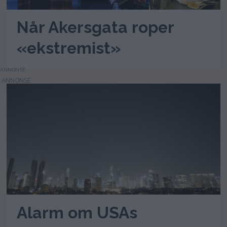
Når Akersgata roper
«ekstremist»
ANNONSE
Alarm om USAs