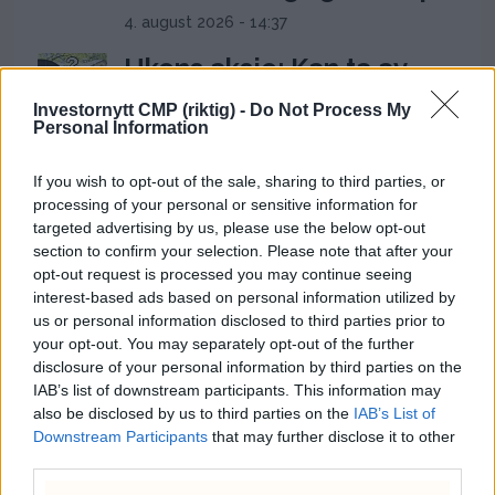
4. august 2026 - 14:37
Ukens aksje: Kan ta av
etter Trumps Iran-pause
Investornytt CMP (riktig) -
Do Not Process My
Personal Information
2. august 2026 - 12:17
Ceuta-krisen: 60.000
If you wish to opt-out of the sale, sharing to third parties, or
migranter presser Spanias
processing of your personal or sensitive information for
targeted advertising by us, please use the below opt-out
grense og setter Sánchez
section to confirm your selection. Please note that after your
under press
opt-out request is processed you may continue seeing
interest-based ads based on personal information utilized by
31. juli 2026 - 18:08
us or personal information disclosed to third parties prior to
your opt-out. You may separately opt-out of the further
Frp-topp fikk kvart million
disclosure of your personal information by third parties on the
fra First House for
IAB’s list of downstream participants. This information may
«Trump-VM»-podkast –
also be disclosed by us to third parties on the
IAB’s List of
Downstream Participants
that may further disclose it to other
Rødts Mímir Kristjánsson
third parties.
raser