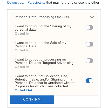
Downstream Participants
that may further disclose it to other
raser
third parties.
22. juli 2026 - 09:00
Personal Data Processing Opt Outs
I want to opt-out of the Sharing of my
ANNONSE
personal data.
Opted In
I want to opt-out of the Sale of my
Personal Data.
Opted In
I want to opt-out of processing my
Personal Data for Targeted Advertising.
Opted In
I want to opt-out of Collection, Use,
Retention, Sale, and/or Sharing of my
Personal Data that Is Unrelated with the
Purposes for which it was collected.
Opted Out
USA: Hormuz-avtale kan
CONFIRM
ventes snart