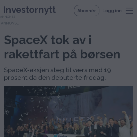
Investornytt
Abonnér
Logg inn
ANNONSE
SpaceX tok av i
rakettfart på børsen
SpaceX-aksjen steg til værs med 19
prosent da den debuterte fredag.