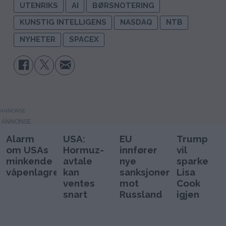
UTENRIKS
AI
BØRSNOTERING
KUNSTIG INTELLIGENS
NASDAQ
NTB
NYHETER
SPACEX
ANNONSE
Alarm
USA:
EU
Trump
om USAs
Hormuz-
innfører
vil
minkende
avtale
nye
sparke
våpenlagre
kan
sanksjoner
Lisa
ventes
mot
Cook
snart
Russland
igjen