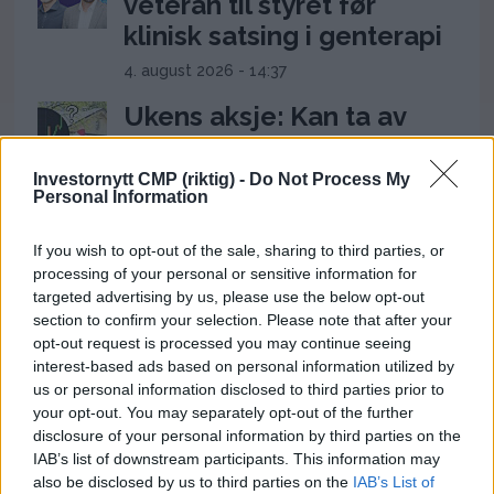
veteran til styret før
klinisk satsing i genterapi
4. august 2026 - 14:37
Ukens aksje: Kan ta av
etter Trumps Iran-pause
Investornytt CMP (riktig) -
Do Not Process My
2. august 2026 - 12:17
Personal Information
Ceuta-krisen: 60.000
If you wish to opt-out of the sale, sharing to third parties, or
migranter presser Spanias
processing of your personal or sensitive information for
grense og setter Sánchez
targeted advertising by us, please use the below opt-out
under press
section to confirm your selection. Please note that after your
opt-out request is processed you may continue seeing
31. juli 2026 - 18:08
interest-based ads based on personal information utilized by
us or personal information disclosed to third parties prior to
Frp-topp fikk kvart million
your opt-out. You may separately opt-out of the further
fra First House for
disclosure of your personal information by third parties on the
«Trump-VM»-podkast –
IAB’s list of downstream participants. This information may
also be disclosed by us to third parties on the
IAB’s List of
Rødts Mímir Kristjánsson