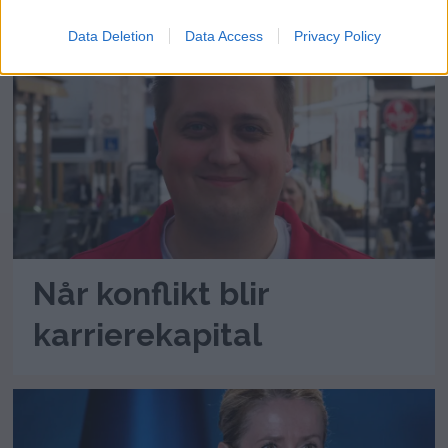
Data Deletion
Data Access
Privacy Policy
Når konflikt blir
karrierekapital