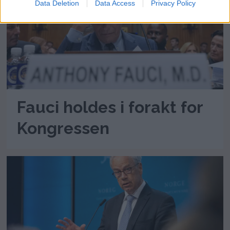
Data Deletion
Data Access
Privacy Policy
Fauci holdes i forakt for
Kongressen