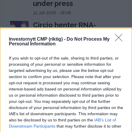
under press
31. juli 2026 - 18:08
Circio henter RNA-
veteran til styret før
Investornytt CMP (riktig) -
Do Not Process My
klinisk satsing i genterapi
Personal Information
4. august 2026 - 14:37
If you wish to opt-out of the sale, sharing to third parties, or
Snatched svarer Robert
processing of your personal or sensitive information for
Næss: Forsvarer
targeted advertising by us, please use the below opt-out
section to confirm your selection. Please note that after your
verdsettelse på 59,9
opt-out request is processed you may continue seeing
millioner
interest-based ads based on personal information utilized by
us or personal information disclosed to third parties prior to
28. juli 2026 - 11:11
your opt-out. You may separately opt-out of the further
Ukens aksje: Kan ta av
disclosure of your personal information by third parties on the
IAB’s list of downstream participants. This information may
etter Trumps Iran-pause
also be disclosed by us to third parties on the
IAB’s List of
Downstream Participants
that may further disclose it to other
2. august 2026 - 12:17