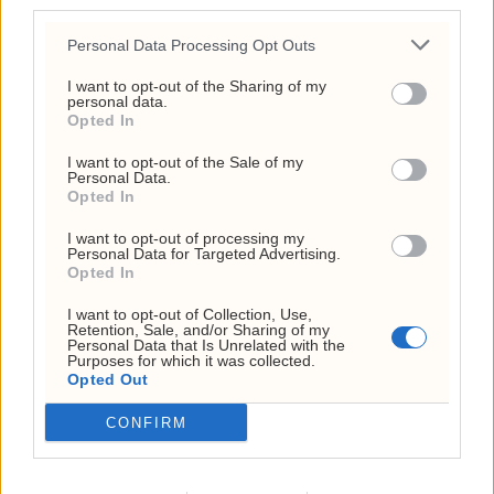
third parties.
Lubna Jafferys VM-reise
Personal Data Processing Opt Outs
kostet 136.778 kroner –
Anne Lindboe brukte
I want to opt-out of the Sharing of my
personal data.
43.524
Opted In
6. august 2026 - 13:04
I want to opt-out of the Sale of my
Personal Data.
Frp-topp fikk kvart million
Opted In
fra First House for
I want to opt-out of processing my
«Trump-VM»-podkast –
Personal Data for Targeted Advertising.
Opted In
Rødts Mímir Kristjánsson
I want to opt-out of Collection, Use,
raser
Retention, Sale, and/or Sharing of my
Personal Data that Is Unrelated with the
22. juli 2026 - 09:00
Purposes for which it was collected.
Opted Out
ANNONSE
CONFIRM