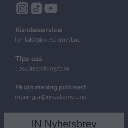
Kundeservice
kontakt@investornytt.no
Tips oss
tips@investornytt.no
Få din mening publisert
meninger@investornytt.no
IN Nyhetsbrev