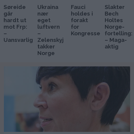
Søreide
Ukraina
Fauci
Slakter
går
nær
holdes i
Bech
hardt ut
eget
forakt
Holtes
mot Frp:
luftvern
for
Norge-
–
–
Kongressen
fortelling:
Uansvarlig
Zelenskyj
– Maga-
takker
aktig
Norge