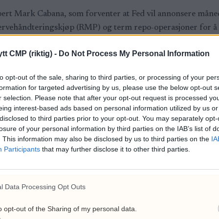
pert Mark Cabana, som forventer at Fed vil annonsere månedl
servehåndteringskjøp (RMP) og term repo-operasjoner for 
tt CMP (riktig) -
Do Not Process My Personal Information
 markedet, og ville markert et skifte fra innstramming til net
to opt-out of the sale, sharing to third parties, or processing of your per
der Powell allerede blir sett på som en «lame duck» i påvente
formation for targeted advertising by us, please use the below opt-out s
r selection. Please note that after your opt-out request is processed y
eing interest-based ads based on personal information utilized by us or
RVE
KVANTITATIVE LETTELSER
NASDAQ
NYHETER
PARAMO
disclosed to third parties prior to your opt-out. You may separately opt-
losure of your personal information by third parties on the IAB’s list of
. This information may also be disclosed by us to third parties on the
IA
Participants
that may further disclose it to other third parties.
l Data Processing Opt Outs
ide går hardt ut mot Frp:
Ukraina nær eget luftvern
nsvarlig
Zelenskyj takker Norge
o opt-out of the Sharing of my personal data.