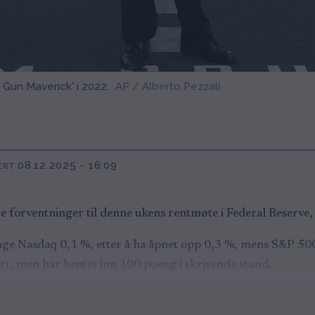
 Gun Maverick' i 2022.
AP / Alberto Pezzali
08.12.2025 - 16:09
ERT
 forventninger til denne ukens rentmøte i Federal Reserve,
nge Nasdaq 0,1 %, etter å ha åpnet opp 0,3 %, mens S&P 500
rt, men har hentet inn 100 poeng i skrivende stund.