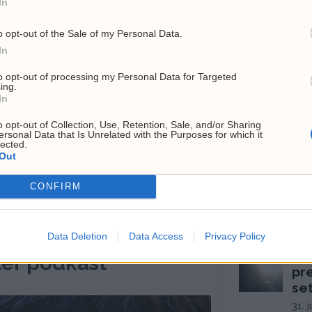
In
o opt-out of the Sale of my Personal Data.
Siste
In
to opt-out of processing my Personal Data for Targeted
MEST LESTE A
ing.
In
Lu
13
o opt-out of Collection, Use, Retention, Sale, and/or Sharing
ersonal Data that Is Unrelated with the Purposes for which it
br
lected.
Out
6. a
Hv
CONFIRM
Hj
top
26. 
Data Deletion
Data Access
Privacy Policy
Ce
ter podkast
pr
se
31. 