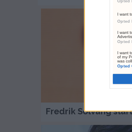
Opted 
I want t
Opted 
I want 
Advertis
Opted 
I want t
of my P
was col
Opted 
Fredrik Solvang star