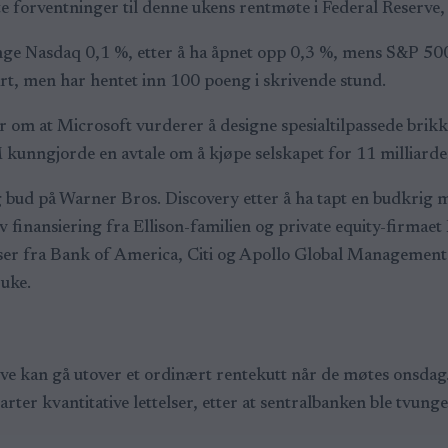
 forventninger til denne ukens rentmøte i Federal Reserve,
nge Nasdaq 0,1 %, etter å ha åpnet opp 0,3 %, mens S&P 500
rt, men har hentet inn 100 poeng i skrivende stund.
 om at Microsoft vurderer å designe spesialtilpassede brik
kunngjorde en avtale om å kjøpe selskapet for 11 milliarder
 bud på Warner Bros. Discovery etter å ha tapt en budkrig m
v finansiering fra Ellison-familien og private equity-firmaet 
telser fra Bank of America, Citi og Apollo Global Managemen
 uke.
ve kan gå utover et ordinært rentekutt når de møtes onsdag. 
ter kvantitative lettelser, etter at sentralbanken ble tvunget