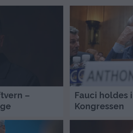
tvern –
Fauci holdes i
rge
Kongressen