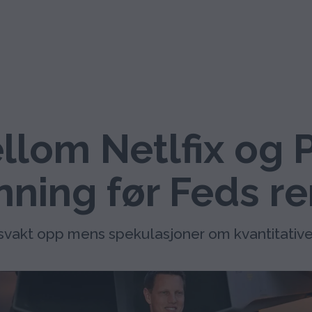
llom Netlfix og
nning før Feds r
akt opp mens spekulasjoner om kvantitative le