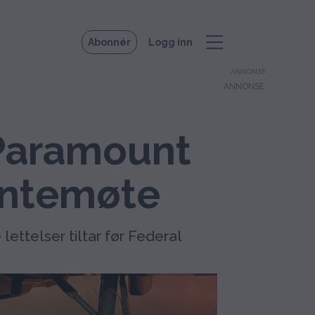
Abonnér
Logg inn
ANNONSE
 Paramount
entemøte
ttelser tiltar før Federal