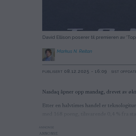
David Ellison poserer til premieren av 'Top
Markus N.
Reitan
08.12.2025 - 16:09
PUBLISERT
SIST OPPDAT
Nasdaq åpner opp mandag, drevet av økte
Etter en halvtimes handel er teknologitu
med 168 poeng, tilsvarende 0,4 % fra sta
ANNONSE