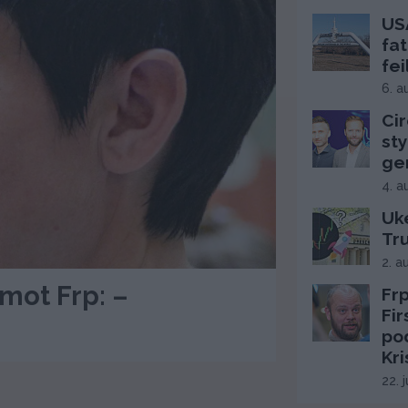
USA
fat
fei
6. a
Cir
sty
ge
4. a
Uke
Tr
2. a
 mot Frp: –
Frp
Fi
po
Kri
22. 