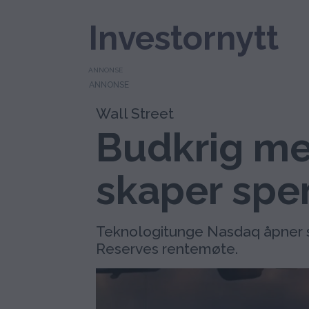
Investornytt
ANNONSE
Wall Street
Budkrig me
skaper spe
Teknologitunge Nasdaq åpner sv
Reserves rentemøte.