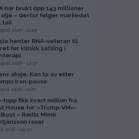
 har brukt opp 143 millioner
 olje – derfor følger markedet
l tall
ugust 2026 - 11:29
cio henter RNA-veteran til
ret før klinisk satsing i
nterapi
ugust 2026 - 14:37
ns aksje: Kan ta av etter
umps Iran-pause
ugust 2026 - 12:17
-topp fikk kvart million fra
rst House for «Trump-VM»-
dkast – Rødts Mímir
stjánsson raser
juli 2026 - 09:00