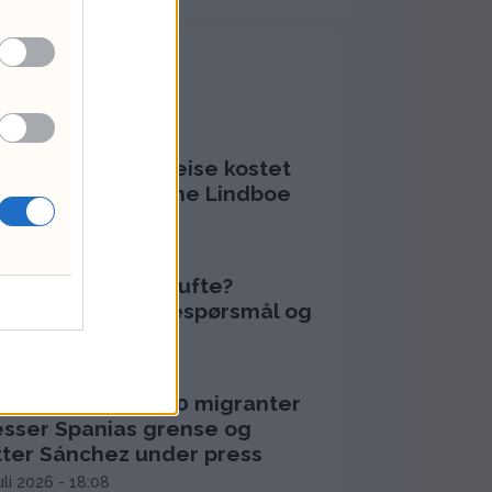
Mest lest
RTIKLER
bna Jafferys VM-reise kostet
6.778 kroner – Anne Lindboe
ukte 43.524
ugust 2026 - 13:04
orfor døde Olaf Tufte?
ertestans, vaksinespørsmål og
pidrettens risiko
juli 2026 - 12:17
uta-krisen: 60.000 migranter
esser Spanias grense og
tter Sánchez under press
juli 2026 - 18:08