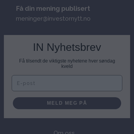
Få din mening publisert
meninger@investornytt.no
IN Nyhetsbrev
Få tilsendt de viktigste nyhetene hver søndag
kveld
E-post
MELD MEG PÅ
Om oss