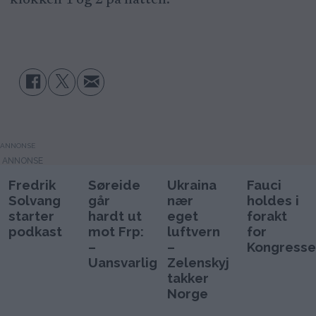
klokken 1 og 2 på natten.
ANNONSE
Fredrik
Søreide
Ukraina
Fauci
Solvang
går
nær
holdes i
starter
hardt ut
eget
forakt
podkast
mot Frp:
luftvern
for
–
–
Kongresse
Uansvarlig
Zelenskyj
takker
Norge