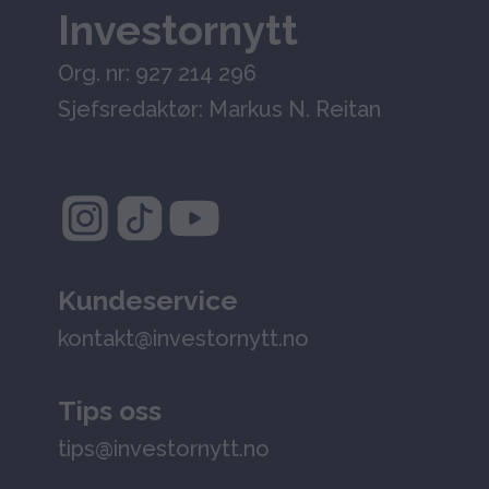
Investornytt
Org. nr: 927 214 296
Sjefsredaktør: Markus N. Reitan
Kundeservice
kontakt@investornytt.no
Tips oss
tips@investornytt.no