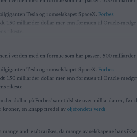
nen i verden med en formue som har passert 500 milliarder d
 bilgiganten Tesla og romselskapet SpaceX.
Forbes
dt 150 milliarder dollar mer enn formuen til Oracle-medgr
ns rikeste.
nen i verden med en formue som har passert 500 milliarder d
 bilgiganten Tesla og romselskapet SpaceX.
Forbes
dt 150 milliarder dollar mer enn formuen til Oracle-medgr
ns rikeste.
der dollar på Forbes’ sanntidsliste over milliardærer, før 
er kroner, en knapp firedel av
oljefondets verdi
n mange andre ultrarikes, da mange av selskapene hans ikk