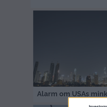
Alarm om USAs min
Investorny