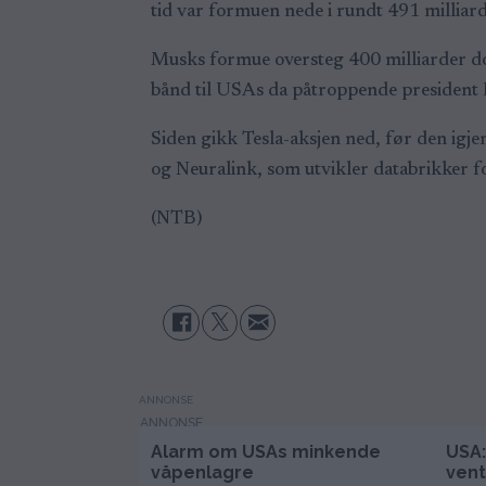
tid var formuen nede i rundt 491 milliard
Musks formue oversteg 400 milliarder dol
bånd til USAs da påtroppende president
Siden gikk Tesla-aksjen ned, før den igj
og Neuralink, som utvikler databrikker 
(NTB)
ANNONSE
Alarm om USAs minkende
USA:
våpenlagre
vent