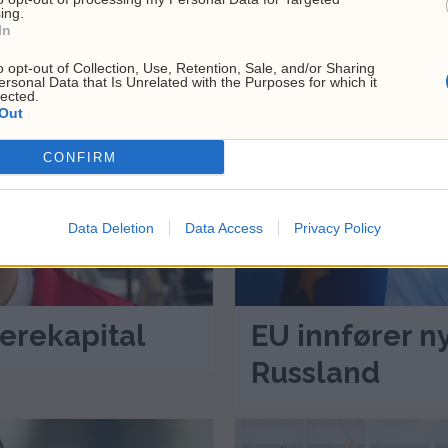
ing.
In
o opt-out of Collection, Use, Retention, Sale, and/or Sharing
ersonal Data that Is Unrelated with the Purposes for which it
lected.
Out
CONFIRM
Data Deletion
Data Access
Privacy Policy
ierekapital
EU innfører n
Russland