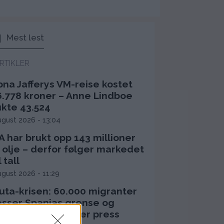
Mest lest
RTIKLER
bna Jafferys VM-reise kostet
6.778 kroner – Anne Lindboe
ukte 43.524
ugust 2026 - 13:04
 har brukt opp 143 millioner
 olje – derfor følger markedet
l tall
ugust 2026 - 11:29
uta-krisen: 60.000 migranter
esser Spanias grense og
tter Sánchez under press