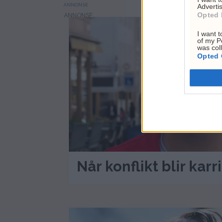
ANNONSE
Advertis
Opted 
I want t
of my P
was col
Opted 
Når konflikt blir karr