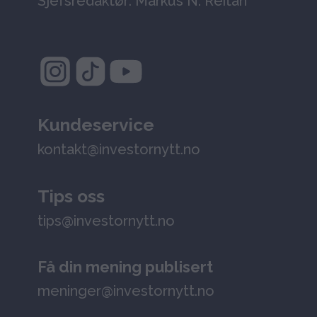
Sjefsredaktør: Markus N. Reitan
Kundeservice
kontakt@investornytt.no
Tips oss
tips@investornytt.no
Få din mening publisert
meninger@investornytt.no