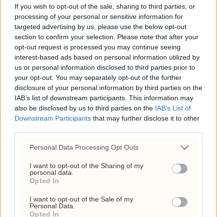
If you wish to opt-out of the sale, sharing to third parties, or
processing of your personal or sensitive information for
targeted advertising by us, please use the below opt-out
ANNONSE
section to confirm your selection. Please note that after your
opt-out request is processed you may continue seeing
interest-based ads based on personal information utilized by
Søreide
Ukraina
Fauci
Slakter
us or personal information disclosed to third parties prior to
går
nær
holdes i
Bech
your opt-out. You may separately opt-out of the further
hardt ut
eget
forakt
Holtes
disclosure of your personal information by third parties on the
mot Frp:
luftvern
for
Norge-
IAB’s list of downstream participants. This information may
–
–
Kongressen
fortelling:
also be disclosed by us to third parties on the
IAB’s List of
Uansvarlig
Zelenskyj
– Maga-
Downstream Participants
that may further disclose it to other
takker
aktig
third parties.
Norge
Personal Data Processing Opt Outs
I want to opt-out of the Sharing of my
personal data.
Opted In
I want to opt-out of the Sale of my
Personal Data.
Opted In