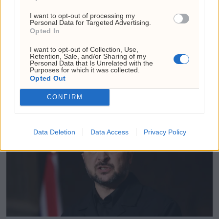
I want to opt-out of processing my
Personal Data for Targeted Advertising.
Opted In
I want to opt-out of Collection, Use,
Retention, Sale, and/or Sharing of my
Søreide går hardt ut mot
Personal Data that Is Unrelated with the
Purposes for which it was collected.
Frp: – Uansvarlig
Opted Out
CONFIRM
Data Deletion
Data Access
Privacy Policy