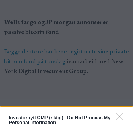
Wells fargo og JP morgan annonserer
passive bitcoin fond
Begge de store bankene registrerte sine private
bitcoin fond på torsdag
i samarbeid med New
York Digital Investment Group.
KRYPTO
Investornytt CMP (riktig) -
Do Not Process My
Personal Information