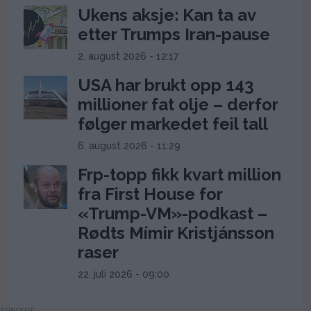
Ukens aksje: Kan ta av
etter Trumps Iran-pause
2. august 2026 - 12:17
USA har brukt opp 143
millioner fat olje – derfor
følger markedet feil tall
6. august 2026 - 11:29
Frp-topp fikk kvart million
fra First House for
«Trump-VM»-podkast –
Rødts Mímir Kristjánsson
raser
22. juli 2026 - 09:00
ANNONSE