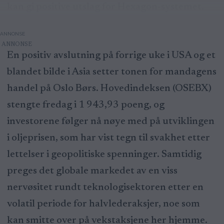
kan gi positive utslag for Hexagon-systemet.
ANNONSE
En positiv avslutning på forrige uke i USA og et
blandet bilde i Asia setter tonen for mandagens
handel på Oslo Børs. Hovedindeksen (OSEBX)
stengte fredag i 1 943,93 poeng, og
investorene følger nå nøye med på utviklingen
i oljeprisen, som har vist tegn til svakhet etter
lettelser i geopolitiske spenninger. Samtidig
preges det globale markedet av en viss
nervøsitet rundt teknologisektoren etter en
volatil periode for halvlederaksjer, noe som
kan smitte over på vekstaksjene her hjemme.