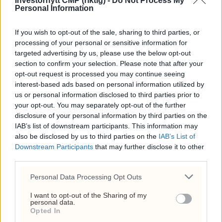
Investornytt CMP (riktig) -
Do Not Process My
Personal Information
31. juli 2026 - 18:08
Hvorfor døde Olaf Tufte?
If you wish to opt-out of the sale, sharing to third parties, or
Hjertestans,
processing of your personal or sensitive information for
targeted advertising by us, please use the below opt-out
vaksinespørsmål og
section to confirm your selection. Please note that after your
toppidrettens risiko
opt-out request is processed you may continue seeing
interest-based ads based on personal information utilized by
26. juli 2026 - 12:17
us or personal information disclosed to third parties prior to
Circio henter RNA-
your opt-out. You may separately opt-out of the further
disclosure of your personal information by third parties on the
veteran til styret før
IAB’s list of downstream participants. This information may
klinisk satsing i genterapi
also be disclosed by us to third parties on the
IAB’s List of
Downstream Participants
that may further disclose it to other
4. august 2026 - 14:37
third parties.
Ukens aksje: Kan ta av
Personal Data Processing Opt Outs
etter Trumps Iran-pause
I want to opt-out of the Sharing of my
2. august 2026 - 12:17
personal data.
Opted In
Frp-topp fikk kvart million