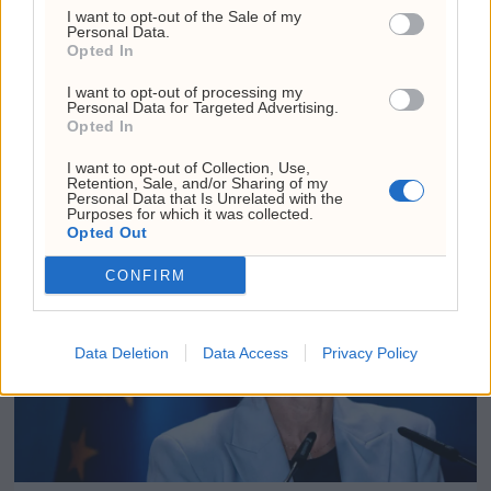
I want to opt-out of the Sale of my
fra First House for
Personal Data.
Opted In
«Trump-VM»-podkast –
Rødts Mímir Kristjánsson
I want to opt-out of processing my
Personal Data for Targeted Advertising.
raser
Opted In
22. juli 2026 - 09:00
I want to opt-out of Collection, Use,
Retention, Sale, and/or Sharing of my
Personal Data that Is Unrelated with the
Purposes for which it was collected.
ANNONSE
Opted Out
CONFIRM
Data Deletion
Data Access
Privacy Policy