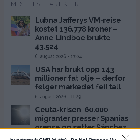
MEST LESTE ARTIKLER
Lubna Jafferys VM-reise
kostet 136.778 kroner –
Anne Lindboe brukte
43.524
6. august 2026 - 13:04
USA har brukt opp 143
millioner fat olje – derfor
følger markedet feil tall
6. august 2026 - 11:29
Ceuta-krisen: 60.000
migranter presser Spanias
grense og setter Sánchez
under press