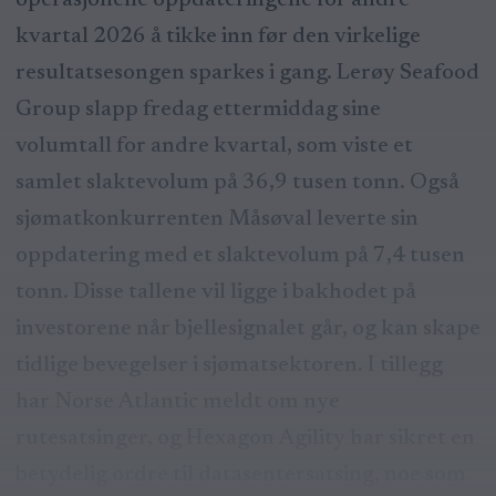
kvartal 2026 å tikke inn før den virkelige
resultatsesongen sparkes i gang. Lerøy Seafood
Group slapp fredag ettermiddag sine
volumtall for andre kvartal, som viste et
samlet slaktevolum på 36,9 tusen tonn. Også
sjømatkonkurrenten Måsøval leverte sin
oppdatering med et slaktevolum på 7,4 tusen
tonn. Disse tallene vil ligge i bakhodet på
investorene når bjellesignalet går, og kan skape
tidlige bevegelser i sjømatsektoren. I tillegg
har Norse Atlantic meldt om nye
rutesatsinger, og Hexagon Agility har sikret en
betydelig ordre til datasentersatsing, noe som