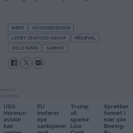
BØRS
HOVEDINDEKSEN
LERØY SEAFOOD GROUP
MÅSØVAL
OSLO BØRS
SJØMAT
ANNONSE
USA:
EU
Trump
Sprekker
Hormuz-
innfører
vil
funnet i
avtale
nye
sparke
nær 500
kan
sanksjoner
Lisa
Boeing-
ventes
mot
Cook
fly