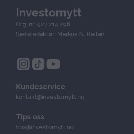
Investornytt
Org. nr: 927 214 296
Sjefsredaktør: Markus N. Reitan
Kundeservice
kontakt@investornytt.no
Tips oss
tips@investornytt.no