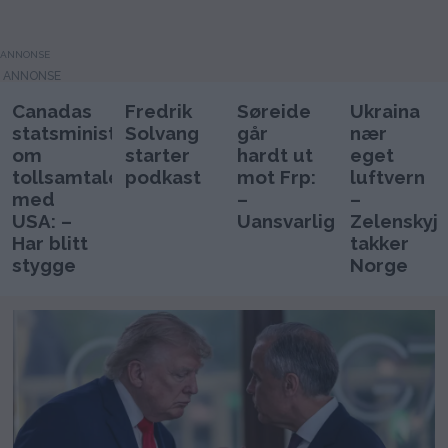
ANNONSE
Canadas
Fredrik
Søreide
Ukraina
statsminister
Solvang
går
nær
om
starter
hardt ut
eget
tollsamtaler
podkast
mot Frp:
luftvern
med
–
–
USA: –
Uansvarlig
Zelenskyj
Har blitt
takker
stygge
Norge