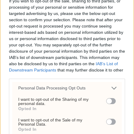
If you wish to opt-out of the sale, sharing to third parties, or
Circio henter RNA-
processing of your personal or sensitive information for
veteran til styret før
targeted advertising by us, please use the below opt-out
klinisk satsing i genterapi
section to confirm your selection. Please note that after your
opt-out request is processed you may continue seeing
4. august 2026 - 14:37
interest-based ads based on personal information utilized by
us or personal information disclosed to third parties prior to
Ukens aksje: Kan ta av
your opt-out. You may separately opt-out of the further
etter Trumps Iran-pause
disclosure of your personal information by third parties on the
IAB’s list of downstream participants. This information may
2. august 2026 - 12:17
also be disclosed by us to third parties on the
IAB’s List of
Frp-topp fikk kvart million
Downstream Participants
that may further disclose it to other
third parties.
fra First House for
«Trump-VM»-podkast –
Personal Data Processing Opt Outs
Rødts Mímir Kristjánsson
I want to opt-out of the Sharing of my
raser
personal data.
Opted In
22. juli 2026 - 09:00
I want to opt-out of the Sale of my
Personal Data.
Opted In
ANNONSE