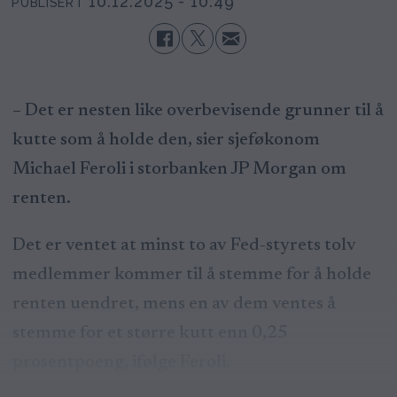
10.12.2025 - 10:49
PUBLISERT
– Det er nesten like overbevisende grunner til å
kutte som å holde den, sier sjeføkonom
Michael Feroli i storbanken JP Morgan om
renten.
Det er ventet at minst to av Fed-styrets tolv
medlemmer kommer til å stemme for å holde
renten uendret, mens en av dem ventes å
stemme for et større kutt enn 0,25
prosentpoeng, ifølge Feroli.