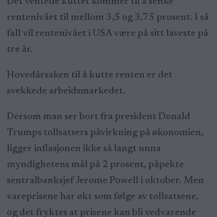
Det ventede kuttet kommer til å senke
rentenivået til mellom 3,5 og 3,75 prosent. I så
fall vil rentenivået i USA være på sitt laveste på
tre år.
Hovedårsaken til å kutte renten er det
svekkede arbeidsmarkedet.
Dersom man ser bort fra president Donald
Trumps tollsatsers påvirkning på økonomien,
ligger inflasjonen ikke så langt unna
myndighetens mål på 2 prosent, påpekte
sentralbanksjef Jerome Powell i oktober. Men
vareprisene har økt som følge av tollsatsene,
og det fryktes at prisene kan bli vedvarende