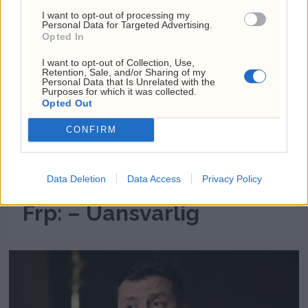
I want to opt-out of processing my
Personal Data for Targeted Advertising.
Opted In
I want to opt-out of Collection, Use,
Retention, Sale, and/or Sharing of my
Personal Data that Is Unrelated with the
Purposes for which it was collected.
Opted Out
CONFIRM
Søreide går hardt ut mot
Data Deletion
Data Access
Privacy Policy
Frp: – Uansvarlig