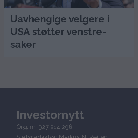
Uavhengige velgere i
USA støtter venstre-
saker
Investornytt
Org. nr: 927 214 296
Sjefsredaktør: Markus N. Reitan