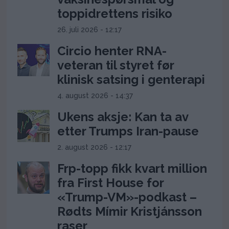
toppidrettens risiko
26. juli 2026 - 12:17
Circio henter RNA-
veteran til styret før
klinisk satsing i genterapi
4. august 2026 - 14:37
Ukens aksje: Kan ta av
etter Trumps Iran-pause
2. august 2026 - 12:17
Frp-topp fikk kvart million
fra First House for
«Trump-VM»-podkast –
Rødts Mímir Kristjánsson
raser