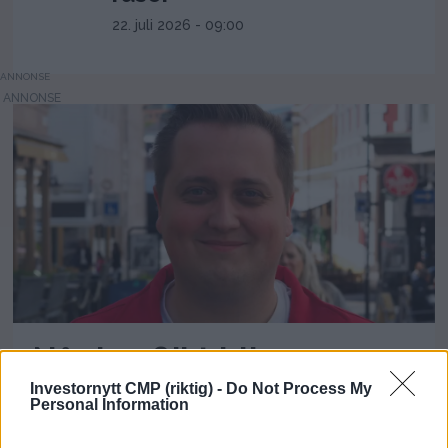
22. juli 2026 - 09:00
ANNONSE
Når konflikt blir
Investornytt CMP (riktig) -
Do Not Process My
karrierekapital
Personal Information