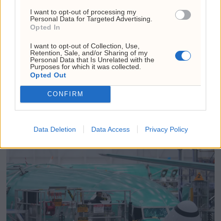
I want to opt-out of processing my
Personal Data for Targeted Advertising.
Opted In
I want to opt-out of Collection, Use,
Retention, Sale, and/or Sharing of my
Personal Data that Is Unrelated with the
Purposes for which it was collected.
Opted Out
CONFIRM
Trump vil sparke Lisa
Cook igjen
Data Deletion
Data Access
Privacy Policy