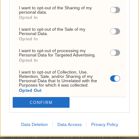
I want to opt-out of the Sharing of my
personal data.
Opted In
I want to opt-out of the Sale of my
Personal Data.
Borgerrettighetsveteranen Jesse Jackson bøyer
Opted In
hodet i bønn ved den gullbelagte kisten til
I want to opt-out of processing my
Personal Data for Targeted Advertising.
George Floyd før minnesmarkeringen ved North
Opted In
Central University i Minneapolis 4. juni 2020.
I want to opt-out of Collection, Use,
Bebeto Matthews
Retention, Sale, and/or Sharing of my
Personal Data that Is Unrelated with the
Purposes for which it was collected.
Helten vi fikk – ikke helten vi
Opted Out
trenger
CONFIRM
TJ Harker hevder likevel at dommene mot
Data Deletion
Data Access
Privacy Policy
Chauvin ikke vil overleve tidens prøve. På det
nåværende tidspunkt er det imidlertid høye