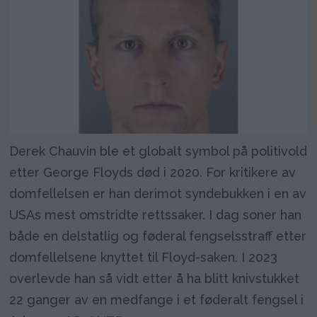
Derek Chauvin ble et globalt symbol på politivold
etter George Floyds død i 2020. For kritikere av
domfellelsen er han derimot syndebukken i en av
USAs mest omstridte rettssaker. I dag soner han
både en delstatlig og føderal fengselsstraff etter
domfellelsene knyttet til Floyd-saken. I 2023
overlevde han så vidt etter å ha blitt knivstukket
22 ganger av en medfange i et føderalt fengsel i