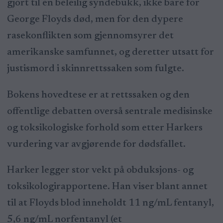
gjort til en beleilig syndebukk, ikke bare for
George Floyds død, men for den dypere
rasekonflikten som gjennomsyrer det
amerikanske samfunnet, og deretter utsatt for
justismord i skinnrettssaken som fulgte.
Bokens hovedtese er at rettssaken og den
offentlige debatten overså sentrale medisinske
og toksikologiske forhold som etter Harkers
vurdering var avgjørende for dødsfallet.
Harker legger stor vekt på obduksjons- og
toksikologirapportene. Han viser blant annet
til at Floyds blod inneholdt 11 ng/mL fentanyl,
5,6 ng/mL norfentanyl (et