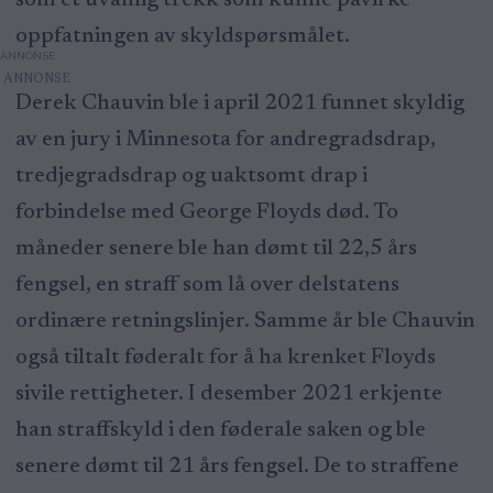
som et uvanlig trekk som kunne påvirke
oppfatningen av skyldspørsmålet.
ANNONSE
Derek Chauvin ble i april 2021 funnet skyldig
av en jury i Minnesota for andregradsdrap,
tredjegradsdrap og uaktsomt drap i
forbindelse med George Floyds død. To
måneder senere ble han dømt til 22,5 års
fengsel, en straff som lå over delstatens
ordinære retningslinjer. Samme år ble Chauvin
også tiltalt føderalt for å ha krenket Floyds
sivile rettigheter. I desember 2021 erkjente
han straffskyld i den føderale saken og ble
senere dømt til 21 års fengsel. De to straffene