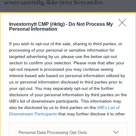
sones samtidig, ikke etter hverandre.
Siden domfellelsen har Chauvin forsøkt å få
Investornytt CMP (riktig) -
Do Not Process My
saken omgjort gjennom en rekke anker og
Personal Information
etterfølgende rettslige prosesser. Så langt har
If you wish to opt-out of the sale, sharing to third parties, or
imidlertid både delstatlige og føderale
processing of your personal or sensitive information for
targeted advertising by us, please use the below opt-out
domstoler avvist disse argumentene, og USAs
section to confirm your selection. Please note that after your
høyesterett har også avslått å behandle deler
opt-out request is processed you may continue seeing
interest-based ads based on personal information utilized by
av saken.
us or personal information disclosed to third parties prior to
your opt-out. You may separately opt-out of the further
disclosure of your personal information by third parties on the
IAB’s list of downstream participants. This information may
also be disclosed by us to third parties on the
IAB’s List of
Downstream Participants
that may further disclose it to other
third parties.
Personal Data Processing Opt Outs