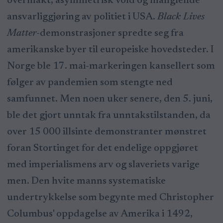
overmakt, asymmetrisk vold og manglende
ansvarliggjøring av politiet i USA.
Black Lives
Matter
-demonstrasjoner spredte seg fra
amerikanske byer til europeiske hovedsteder. I
Norge ble 17. mai-markeringen kansellert som
følger av pandemien som stengte ned
samfunnet. Men noen uker senere, den 5. juni,
ble det gjort unntak fra unntakstilstanden, da
over 15 000 illsinte demonstranter mønstret
foran Stortinget for det endelige oppgjøret
med imperialismens arv og slaveriets varige
men. Den hvite manns systematiske
undertrykkelse som begynte med Christopher
Columbus' oppdagelse av Amerika i 1492,