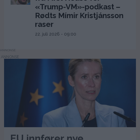
«Trump-VM»-podkast –
Rødts Mímir Kristjánsson
raser
22. juli 2026 - 09:00
ANNONSE
EU innfører nye